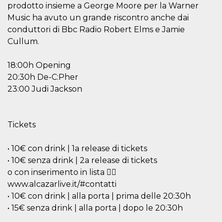
mese
viene
m.stripe.com
prodotto insieme a George Moore per la Warner
generalmente
utilizzato per le
Music ha avuto un grande riscontro anche dai
prestazioni e
conduttori di Bbc Radio Robert Elms e Jamie
l'ottimizzazione
dei servizi di
Cullum.
elaborazione
dei pagamenti,
facilitando la
memorizzazione
18:00h Opening
dei contenuti
20:30h De-C:Pher
sul browser per
rendere le
23:00 Judi Jackson
pagine più
veloci.
CookieScriptConsent
4
Questo cookie
CookieScript
settimane
viene utilizzato
oooh.events
Tickets
2 giorni
dal servizio
Cookie-
Script.com per
ricordare le
• 10€ con drink | 1a release di tickets
preferenze di
• 10€ senza drink | 2a release di tickets
consenso sui
cookie dei
o con inserimento in lista 👉🏻
visitatori. È
necessario che il
www.alcazarlive.it/#contatti
banner dei
• 10€ con drink | alla porta | prima delle 20:30h
cookie di
Cookie-
• 15€ senza drink | alla porta | dopo le 20:30h
Script.com
funzioni