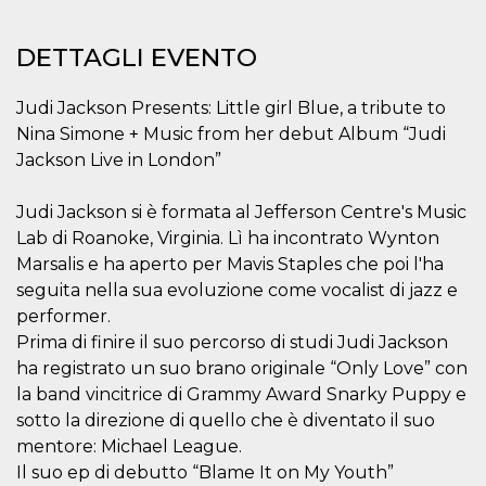
.oooh.events
browser accetti i
cookie.
DETTAGLI EVENTO
PHPSESSID
Sessione
Cookie
PHP.net
generato da
oooh.events
applicazioni
Judi Jackson Presents: Little girl Blue, a tribute to
basate sul
linguaggio PHP.
Nina Simone + Music from her debut Album “Judi
Si tratta di un
identificatore
Jackson Live in London”
generico
utilizzato per
mantenere le
Judi Jackson si è formata al Jefferson Centre's Music
variabili di
sessione utente.
Lab di Roanoke, Virginia. Lì ha incontrato Wynton
Normalmente è
un numero
Marsalis e ha aperto per Mavis Staples che poi l'ha
generato in
seguita nella sua evoluzione come vocalist di jazz e
modo casuale, il
modo in cui
performer.
viene utilizzato
può essere
Prima di finire il suo percorso di studi Judi Jackson
specifico per il
sito, ma un
ha registrato un suo brano originale “Only Love” con
buon esempio è
la band vincitrice di Grammy Award Snarky Puppy e
mantenere uno
stato di accesso
sotto la direzione di quello che è diventato il suo
per un utente
tra le pagine.
mentore: Michael League.
Il suo ep di debutto “Blame It on My Youth”
m
1 anno 1
Questo cookie
Stripe