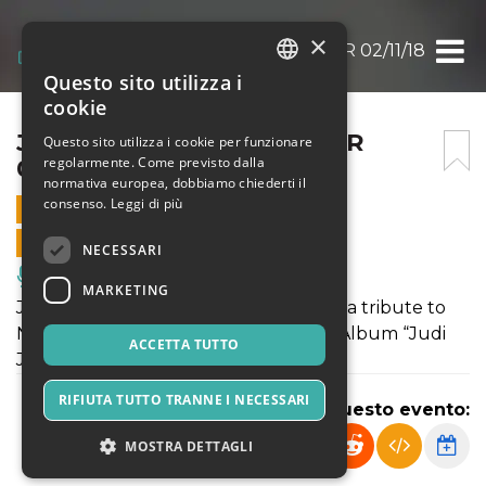
×
JUDI JACKSON @ ALCAZAR 02/11/18
Questo sito utilizza i
ITALIAN
cookie
ENGLISH
JUDI JACKSON @ ALCAZAR
Questo sito utilizza i cookie per funzionare
regolarmente. Come previsto dalla
02/11/18
SPANISH
normativa europea, dobbiamo chiederti il
consenso.
Leggi di più
2 NOVEMBRE 2018 - 18:00
VENDITE ONLINE TERMINATE
NECESSARI
Musica, Eventi Live, Club
MARKETING
Judi Jackson Presents: Little girl Blue, a tribute to
Nina Simone + Music from her debut Album “Judi
ACCETTA TUTTO
Jackson Live in London”
RIFIUTA TUTTO TRANNE I NECESSARI
Condividi questo evento:
MOSTRA DETTAGLI