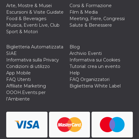
disabilitare 
.facebook.com
visualizzazi
Arte, Mostre & Musei
Corsi & Formazione
delle inserz
Escursioni & Visite Guidate
Film & Media
Meta in base
sue attività 
Food & Beverages
Meeting, Fiere, Congressi
web di terzi
Musica, Eventi Live, Club
Salute & Benessere
sb
2 anni
Identificazi
Meta
Sport & Motori
browser di
Platform Inc.
Facebook,
.facebook.com
autenticazi
Biglietteria Automatizzata
Blog
marketing e 
cookie di
SIAE
Archivio Eventi
funzione spe
Informativa sulla Privacy
Informativa sui Cookies
di Facebook
Condizioni di utilizzo
Tutorial: crea un evento
usida
.facebook.com
Sessione
raccoglie
App Mobile
Help
informazion
browser
FAQ Utenti
FAQ Organizzatori
dell'utente 
Affiliate Marketing
Biglietteria White Label
dell'identifi
univoco, uti
OOOH.Events per
per persona
l’Ambiente
la pubblicit
gli utenti
xs
3 mesi
Utilizzato p
Meta
mantenere 
Platform Inc.
sessione
.facebook.com
__cf_bm
29 minuti
Questo coo
Cloudflare
58
viene utiliz
Inc.