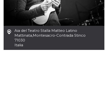
.oooh.events
browser accetti i
cookie.
PHPSESSID
Sessione
Cookie
PHP.net
generato da
oooh.events
applicazioni
basate sul
linguaggio PHP.
Aia del Teatro Stalla Matteo Latino
Si tratta di un
identificatore
Mattinata
,
Montesacro-Contrada Stinco
generico
71030
utilizzato per
mantenere le
Italia
variabili di
sessione utente.
Normalmente è
un numero
generato in
modo casuale, il
modo in cui
viene utilizzato
può essere
specifico per il
sito, ma un
buon esempio è
mantenere uno
stato di accesso
per un utente
tra le pagine.
m
1 anno 1
Questo cookie
Stripe