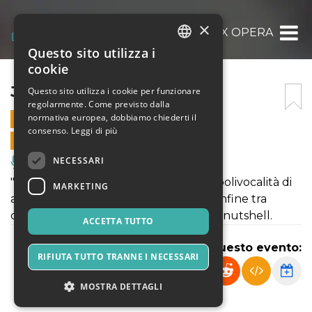
×
JUKE-BOX OPERA
Questo sito utilizza i
ITALIAN
cookie
ENGLISH
JUKE-BOX OPERA
Questo sito utilizza i cookie per funzionare
regolarmente. Come previsto dalla
SPANISH
normativa europea, dobbiamo chiederti il
30 SETTEMBRE 2021 - 17:00
consenso.
Leggi di più
VENDITE ONLINE TERMINATE
NECESSARI
Musica, Eventi Live, Club
"Juke-Box Opera": La poliedricità e la polivocalità di
MARKETING
alcuni dei più versatili performer di confine tra
classico e contemporaneo in un'opera nutshell.
ACCETTA TUTTO
Condividi questo evento:
RIFIUTA TUTTO TRANNE I NECESSARI
MOSTRA DETTAGLI