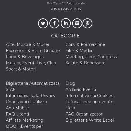
correttamente.
© 2026
OOOH.Events
P.IVA 13515531005
Storage declaration
Storage
Nome
Descrizione
type
fbssls_314278995690155
Session
CATEGORIE
storage
Arte, Mostre & Musei
Corsi & Formazione
wpEmojiSettingsSupports
Session
Escursioni & Visite Guidate
Film & Media
storage
Food & Beverages
Meeting, Fiere, Congressi
cn_uc__
Local
Musica, Eventi Live, Club
Salute & Benessere
storage
Sport & Motori
Biglietteria Automatizzata
Blog
SIAE
Archivio Eventi
Informativa sulla Privacy
Informativa sui Cookies
Condizioni di utilizzo
Tutorial: crea un evento
App Mobile
Help
Provider /
Nome
Scadenza
Descrizione
Dominio
FAQ Utenti
FAQ Organizzatori
Affiliate Marketing
Biglietteria White Label
c_user
4
Cookie di a
Meta
OOOH.Events per
settimane
utente. Può
Platform Inc.
2 giorni
essere di se
.facebook.com