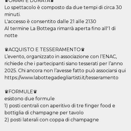
♛ORARI E DURATA♛
.oooh.events
browser accetti i
Lo spettacolo è composto da due tempi di circa 30
cookie.
minuti.
PHPSESSID
Sessione
Cookie
PHP.net
generato da
L'accesso è consentito dalle 21 alle 2130
oooh.events
applicazioni
Al termine La Bottega rimarrà aperta fino all'1 di
basate sul
linguaggio PHP.
notte
Si tratta di un
identificatore
generico
♛ACQUISTO E TESSERAMENTO♛
utilizzato per
mantenere le
L’evento, organizzato in associazione con l’ENAC,
variabili di
sessione utente.
richiede che i partecipanti siano tesserati per l’anno
Normalmente è
un numero
2025. Chi ancora non l’avesse fatto può associarsi qui
generato in
https://www.labottegadegliartisti.it/tesseramento
modo casuale, il
modo in cui
viene utilizzato
può essere
♛FORMULE♛
specifico per il
esistono due formule
sito, ma un
buon esempio è
1) posti centrali con aperitivo di tre finger food e
mantenere uno
stato di accesso
bottiglia di champagne per tavolo
per un utente
tra le pagine.
2) posti laterali con coppa di champagne
m
1 anno 1
Questo cookie
Stripe