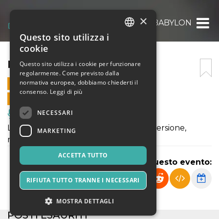
×
KABARETT – BABYLON
Questo sito utilizza i
ITALIAN
cookie
ENGLISH
KABARETT – BABYLON
Questo sito utilizza i cookie per funzionare
regolarmente. Come previsto dalla
SPANISH
normativa europea, dobbiamo chiederti il
12 APRILE 2025 - 21:00
consenso.
Leggi di più
VENDITE ONLINE TERMINATE
NECESSARI
Musica, Eventi Live, Club
La Berlino degli anni 20 tra arte e perversione,
MARKETING
musical, burlesque e bdsm
ACCETTA TUTTO
Condividi questo evento:
RIFIUTA TUTTO TRANNE I NECESSARI
MOSTRA DETTAGLI
POSTI ESAURITI