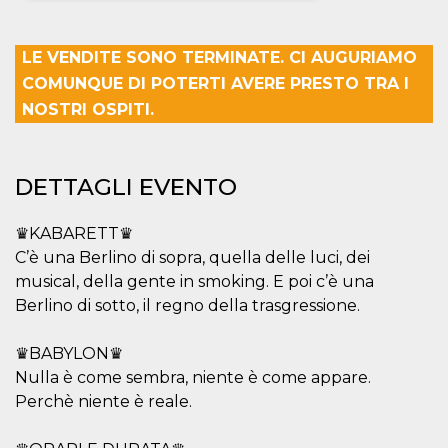
Necessari
Marketing
LE VENDITE SONO TERMINATE. CI AUGURIAMO
I cookie strettamente necessari o tecnici sono
COMUNQUE DI POTERTI AVERE PRESTO TRA I
indispensabili al funzionamento del sito. I
servizi qui presenti non potranno funzionare
NOSTRI OSPITI.
senza.
Provider /
Nome
Scadenza
Descrizione
Dominio
DETTAGLI EVENTO
cf_clearance
1 anno
Clearance
Cloudflare,
Cookie from
Inc.
CloudFlare
.oooh.events
♛KABARETT♛
stores the proof
of challenge
C’è una Berlino di sopra, quella delle luci, dei
passed. It is
used to no
musical, della gente in smoking. E poi c’è una
longer issue a
Berlino di sotto, il regno della trasgressione.
captcha or
jschallenge
challenge if
present. It is
♛BABYLON♛
required to
Nulla è come sembra, niente è come appare.
reach origin
server.
Perchè niente è reale.
wordpress_test_cookie
Sessione
Cookie di
Automattic
Wordpress,
Inc.
verifica che il