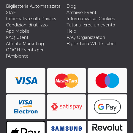
disabilitare 
.facebook.com
visualizzazi
Biglietteria Automatizzata
Blog
delle inserz
SIAE
Archivio Eventi
Meta in base
sue attività 
Informativa sulla Privacy
Informativa sui Cookies
web di terzi
Condizioni di utilizzo
Tutorial: crea un evento
sb
2 anni
Identificazi
Meta
App Mobile
Help
browser di
Platform Inc.
FAQ Utenti
FAQ Organizzatori
Facebook,
.facebook.com
autenticazi
Affiliate Marketing
Biglietteria White Label
marketing e 
OOOH.Events per
cookie di
funzione spe
l’Ambiente
di Facebook
usida
.facebook.com
Sessione
raccoglie
informazion
browser
dell'utente 
dell'identifi
univoco, uti
per persona
la pubblicit
gli utenti
xs
3 mesi
Utilizzato p
Meta
mantenere 
Platform Inc.
sessione
.facebook.com
__cf_bm
29 minuti
Questo coo
Cloudflare
58
viene utiliz
Inc.