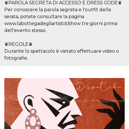
mese
viene
m.stripe.com
♛PAROLA SEGRETA DI ACCESSO E DRESS CODE♛
generalmente
utilizzato per le
Per conoscere la parola segreta e l'outfit della
prestazioni e
serata, potete consultare la pagina
l'ottimizzazione
dei servizi di
www.labottegadegliartisti.it/show tre giorni prima
elaborazione
dei pagamenti,
dell'evento stesso.
facilitando la
memorizzazione
dei contenuti
♛REGOLE♛
sul browser per
rendere le
Durante lo spettacolo è vietato effettuare video o
pagine più
veloci.
fotografie.
CookieScriptConsent
4
Questo cookie
CookieScript
settimane
viene utilizzato
oooh.events
2 giorni
dal servizio
Cookie-
Script.com per
ricordare le
preferenze di
consenso sui
cookie dei
visitatori. È
necessario che il
banner dei
cookie di
Cookie-
Script.com
funzioni