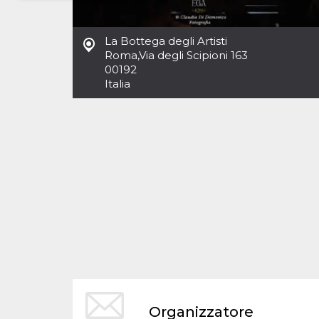
Necessari
Marketing
La Bottega degli Artisti
I cookie strettamente necessari o tecnici sono
Roma
,
Via degli Scipioni 163
indispensabili al funzionamento del sito. I
00192
servizi qui presenti non potranno funzionare
Italia
senza.
Provider /
Nome
Scadenza
Descrizione
Dominio
cf_clearance
1 anno
Clearance
Cloudflare,
Cookie from
Inc.
CloudFlare
.oooh.events
stores the proof
of challenge
passed. It is
used to no
longer issue a
captcha or
jschallenge
challenge if
present. It is
required to
reach origin
server.
wordpress_test_cookie
Sessione
Cookie di
Automattic
Organizzatore
Wordpress,
Inc.
verifica che il