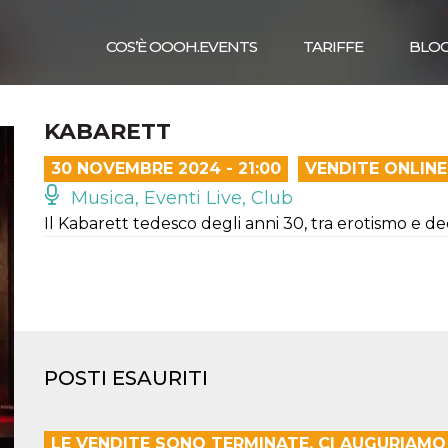
COS’È OOOH.EVENTS
TARIFFE
BLO
KABARETT
30 NOVEMBRE 2024 - 21:00
VENDITE ONLINE
Musica, Eventi Live, Club
Il Kabarett tedesco degli anni 30, tra erotismo e d
POSTI ESAURITI
LE VENDITE SONO TERMINATE. CI AUGURIAM