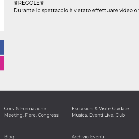
♛REGOLE♛
Durante lo spettacolo è vietato effettuare video o 
Corsi & Formazione
Escursioni & Visite Guidate
Meeting, Fiere, Congressi
Musica, Eventi Live, Club
Blog
Archivio Eventi