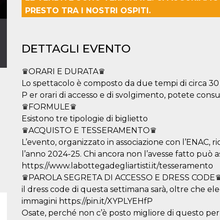
PRESTO TRA I NOSTRI OSPITI.
DETTAGLI EVENTO
♛ORARI E DURATA♛
Lo spettacolo è composto da due tempi di circa 30
P er orari di accesso e di svolgimento, potete cons
♛FORMULE♛
Esistono tre tipologie di biglietto
♛ACQUISTO E TESSERAMENTO♛
L’evento, organizzato in associazione con l’ENAC, ri
l’anno 2024-25. Chi ancora non l’avesse fatto può as
https://www.labottegadegliartisti.it/tesseramento
♛PAROLA SEGRETA DI ACCESSO E DRESS CODE
il dress code di questa settimana sarà, oltre che el
immagini https://pin.it/XYPLYEHfP
Osate, perché non c’è posto migliore di questo per 