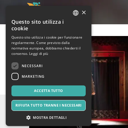
×
Questo sito utilizza i
ITALIAN
cookie
ENGLISH
Questo sito utilizza i cookie per funzionare
regolarmente. Come previsto dalla
SPANISH
normativa europea, dobbiamo chiederti il
consenso.
Leggi di più
NECESSARI
MARKETING
ACCETTA TUTTO
RIFIUTA TUTTO TRANNE I NECESSARI
MOSTRA DETTAGLI