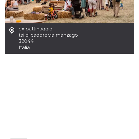
mese
viene
m.stripe.com
generalmente
utilizzato per le
prestazioni e
l'ottimizzazione
dei servizi di
elaborazione
ex pattinaggio
dei pagamenti,
tai di cadore
,
via manzago
facilitando la
memorizzazione
32044
dei contenuti
Italia
sul browser per
rendere le
pagine più
veloci.
CookieScriptConsent
4
Questo cookie
CookieScript
settimane
viene utilizzato
oooh.events
2 giorni
dal servizio
Cookie-
Script.com per
ricordare le
preferenze di
consenso sui
cookie dei
visitatori. È
necessario che il
banner dei
cookie di
Cookie-
Script.com
funzioni