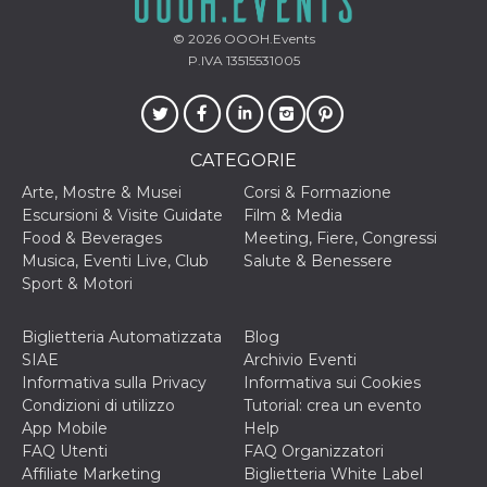
o persistent
30 giorni
© 2026
OOOH.Events
datr
2 anni
Questo coo
Meta
P.IVA 13515531005
identifica il
Platform Inc.
browser che
.facebook.com
connette a
Facebook. 
direttament
legato alla 
CATEGORIE
Facebook
dell'utente.
Arte, Mostre & Musei
Corsi & Formazione
Facebook s
che viene
Escursioni & Visite Guidate
Film & Media
utilizzato p
Food & Beverages
Meeting, Fiere, Congressi
aiutare con 
sicurezza e a
Musica, Eventi Live, Club
Salute & Benessere
di accesso
Sport & Motori
sospette, in
particolare p
rilevamento
bot che ten
Biglietteria Automatizzata
Blog
di accedere 
SIAE
Archivio Eventi
servizio. F
afferma anc
Informativa sulla Privacy
Informativa sui Cookies
il profilo
Condizioni di utilizzo
Tutorial: crea un evento
comportame
associato a
App Mobile
Help
ciascun coo
FAQ Utenti
FAQ Organizzatori
datr viene
eliminato d
Affiliate Marketing
Biglietteria White Label
giorni. Que