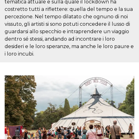
.oooh.events
tematica attuale e sulla quale il lockdown ha
browser accetti i
costretto tutti a riflettere: quella del tempo e la sua
cookie.
percezione. Nel tempo dilatato che ognuno di noi
PHPSESSID
Sessione
Cookie
PHP.net
generato da
oooh.events
vissuto, gli artisti si sono potuti concedere il lusso di
applicazioni
basate sul
guardarsi allo specchio e intraprendere un viaggio
linguaggio PHP.
dentro sé stessi, andando ad incontrare i loro
Si tratta di un
identificatore
desideri e le loro speranze, ma anche le loro paure e
generico
utilizzato per
i loro incubi.
mantenere le
variabili di
sessione utente.
Normalmente è
un numero
generato in
modo casuale, il
modo in cui
viene utilizzato
può essere
specifico per il
sito, ma un
buon esempio è
mantenere uno
stato di accesso
per un utente
tra le pagine.
m
1 anno 1
Questo cookie
Stripe