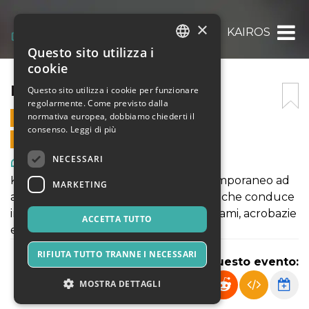
×
KAIROS
Questo sito utilizza i
ITALIAN
cookie
ENGLISH
KAIROS
Questo sito utilizza i cookie per funzionare
regolarmente. Come previsto dalla
SPANISH
normativa europea, dobbiamo chiederti il
9 LUGLIO 2024 - 21:00
consenso.
Leggi di più
VENDITE ONLINE TERMINATE
NECESSARI
Arte, Mostre & Musei
Kairòs è uno spettacolo di circo contemporaneo ad
MARKETING
alta componente acrobatica e visuale, che conduce
in una dimensione onirica fatta di cordami, acrobazie
ACCETTA TUTTO
e scenografie sorprendenti.
RIFIUTA TUTTO TRANNE I NECESSARI
Condividi questo evento:
MOSTRA DETTAGLI