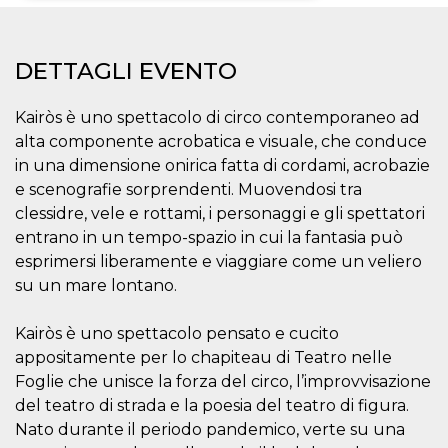
Necessari
Marketing
DETTAGLI EVENTO
I cookie strettamente necessari o tecnici sono
indispensabili al funzionamento del sito. I
servizi qui presenti non potranno funzionare
Kairòs è uno spettacolo di circo contemporaneo ad
senza.
alta componente acrobatica e visuale, che conduce
Provider /
Nome
Scadenza
Descrizione
in una dimensione onirica fatta di cordami, acrobazie
Dominio
e scenografie sorprendenti. Muovendosi tra
cf_clearance
1 anno
Clearance
Cloudflare,
Cookie from
Inc.
clessidre, vele e rottami, i personaggi e gli spettatori
CloudFlare
.oooh.events
entrano in un tempo-spazio in cui la fantasia può
stores the proof
of challenge
esprimersi liberamente e viaggiare come un veliero
passed. It is
used to no
su un mare lontano.
longer issue a
captcha or
jschallenge
Kairòs è uno spettacolo pensato e cucito
challenge if
present. It is
appositamente per lo chapiteau di Teatro nelle
required to
reach origin
Foglie che unisce la forza del circo, l’improvvisazione
server.
del teatro di strada e la poesia del teatro di figura.
wordpress_test_cookie
Sessione
Cookie di
Automattic
Nato durante il periodo pandemico, verte su una
Wordpress,
Inc.
verifica che il