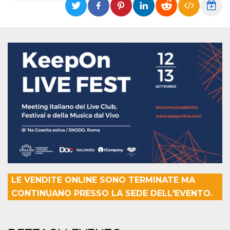
Necessari
Marketing
I cookie strettamente necessari o tecnici sono
indispensabili al funzionamento del sito. I
servizi qui presenti non potranno funzionare
senza.
Provider /
Nome
Scadenza
Descrizione
Dominio
cf_clearance
1 anno
Clearance
Cloudflare,
Cookie from
Inc.
CloudFlare
.oooh.events
stores the proof
of challenge
passed. It is
used to no
longer issue a
captcha or
jschallenge
challenge if
LE VENDITE ONLINE SONO TERMINATE MA
present. It is
required to
CONTINUANO PRESSO LA SEDE DELL'EVENTO.
reach origin
server.
wordpress_test_cookie
Sessione
Cookie di
Automattic
Wordpress,
Inc.
verifica che il