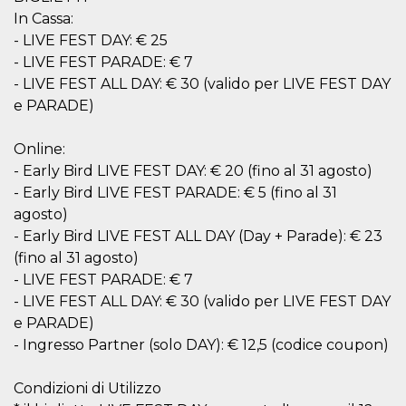
correttamente.
In Cassa:
Storage declaration
- LIVE FEST DAY: € 25
- LIVE FEST PARADE: € 7
Storage
Nome
Descrizione
type
- LIVE FEST ALL DAY: € 30 (valido per LIVE FEST DAY
e PARADE)
fbssls_314278995690155
Session
storage
wpEmojiSettingsSupports
Session
Online:
storage
- Early Bird LIVE FEST DAY: € 20 (fino al 31 agosto)
cn_uc__
Local
- Early Bird LIVE FEST PARADE: € 5 (fino al 31
storage
agosto)
- Early Bird LIVE FEST ALL DAY (Day + Parade): € 23
(fino al 31 agosto)
- LIVE FEST PARADE: € 7
- LIVE FEST ALL DAY: € 30 (valido per LIVE FEST DAY
e PARADE)
Provider /
- Ingresso Partner (solo DAY): € 12,5 (codice coupon)
Nome
Scadenza
Descrizione
Dominio
c_user
4
Cookie di a
Meta
Condizioni di Utilizzo
settimane
utente. Può
Platform Inc.
2 giorni
essere di se
.facebook.com