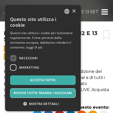
×
KEEPON LIVE FEST DAY – 12 E 13 SETTEMB
Questo sito utilizza i
ITALIAN
cookie
ENGLISH
KEEPON LIVE FEST DAY – 12 E 13
Questo sito utilizza i cookie per funzionare
regolarmente. Come previsto dalla
SETTEMBRE 2019
SPANISH
normativa europea, dobbiamo chiederti il
consenso.
Leggi di più
12 SETTEMBRE 2019 - 11:00
VENDITE ONLINE TERMINATE
NECESSARI
Musica, Eventi Live, Club
MARKETING
KeepOn LIVE FEST 2019 è la decima edizione del
meeting nazionale dei Live Club, Festival e di tutti i
ACCETTA TUTTO
professionisti della musica dal vivo, curato
dall'Associazione di Categoria KeepOn LIVE. Acquista
RIFIUTA TUTTO TRANNE I NECESSARI
subito i tuoi biglietti!
MOSTRA DETTAGLI
Condividi questo evento: