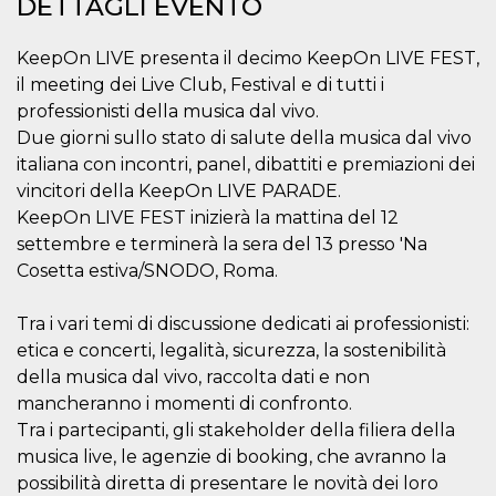
DETTAGLI EVENTO
.oooh.events
browser accetti i
cookie.
KeepOn LIVE presenta il decimo KeepOn LIVE FEST,
PHPSESSID
Sessione
Cookie
PHP.net
generato da
oooh.events
il meeting dei Live Club, Festival e di tutti i
applicazioni
professionisti della musica dal vivo.
basate sul
linguaggio PHP.
Due giorni sullo stato di salute della musica dal vivo
Si tratta di un
identificatore
italiana con incontri, panel, dibattiti e premiazioni dei
generico
utilizzato per
vincitori della KeepOn LIVE PARADE.
mantenere le
KeepOn LIVE FEST inizierà la mattina del 12
variabili di
sessione utente.
settembre e terminerà la sera del 13 presso 'Na
Normalmente è
un numero
Cosetta estiva/SNODO, Roma.
generato in
modo casuale, il
modo in cui
Tra i vari temi di discussione dedicati ai professionisti:
viene utilizzato
può essere
etica e concerti, legalità, sicurezza, la sostenibilità
specifico per il
sito, ma un
della musica dal vivo, raccolta dati e non
buon esempio è
mancheranno i momenti di confronto.
mantenere uno
stato di accesso
Tra i partecipanti, gli stakeholder della filiera della
per un utente
tra le pagine.
musica live, le agenzie di booking, che avranno la
possibilità diretta di presentare le novità dei loro
m
1 anno 1
Questo cookie
Stripe