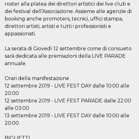
mese
viene
m.stripe.com
roster alla platea dei direttori artistici dei live club e
generalmente
utilizzato per le
dei festival dell’Associazione. Assieme alle agenzie di
prestazioni e
l'ottimizzazione
booking anche promoters, tecnici, uffici stampa,
dei servizi di
direttori artisti, artisti e tutti i professionisti e
elaborazione
dei pagamenti,
appassionati.
facilitando la
memorizzazione
dei contenuti
La serata di Giovedì 12 settembre come di consueto
sul browser per
rendere le
sarà dedicata alle premiazioni della LIVE PARADE
pagine più
veloci.
annuale.
CookieScriptConsent
4
Questo cookie
CookieScript
settimane
viene utilizzato
oooh.events
Orari della manifestazione
2 giorni
dal servizio
Cookie-
12 settembre 2019 - LIVE FEST DAY dalle 10:00 alle
Script.com per
ricordare le
20:00
preferenze di
12 settembre 2019 - LIVE FEST PARADE dalle 22:00
consenso sui
cookie dei
alle 03:00
visitatori. È
necessario che il
13 settembre 2019 - LIVE FEST DAY dalle 10:00 alle
banner dei
20:00
cookie di
Cookie-
Script.com
funzioni
BIGLIETTI