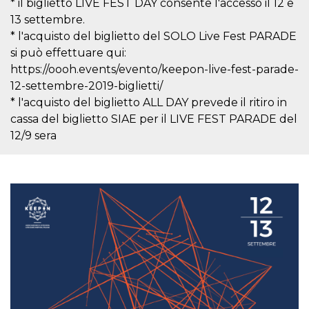
* il biglietto LIVE FEST DAY consente l'accesso il 12 e
o persistent
30 giorni
13 settembre.
* l'acquisto del biglietto del SOLO Live Fest PARADE
datr
2 anni
Questo coo
Meta
identifica il
Platform Inc.
si può effettuare qui:
browser che
.facebook.com
connette a
https://oooh.events/evento/keepon-live-fest-parade-
Facebook. 
12-settembre-2019-biglietti/
direttament
legato alla 
* l'acquisto del biglietto ALL DAY prevede il ritiro in
Facebook
dell'utente.
cassa del biglietto SIAE per il LIVE FEST PARADE del
Facebook s
che viene
12/9 sera
utilizzato p
aiutare con 
sicurezza e a
di accesso
sospette, in
particolare p
rilevamento
bot che ten
di accedere 
servizio. F
afferma anc
il profilo
comportame
associato a
ciascun coo
datr viene
eliminato d
giorni. Que