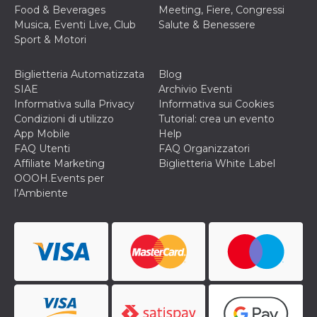
Food & Beverages
Meeting, Fiere, Congressi
VISITOR_INFO1_LIVE
5 mesi 4
Questo cook
Google LLC
Musica, Eventi Live, Club
Salute & Benessere
settimane
impostato 
.youtube.com
Youtube pe
Sport & Motori
tenere tracc
delle prefe
dell'utente p
Biglietteria Automatizzata
Blog
video di Yo
incorporati 
SIAE
Archivio Eventi
siti; può an
Informativa sulla Privacy
Informativa sui Cookies
determinare 
visitatore de
Condizioni di utilizzo
Tutorial: crea un evento
web sta
App Mobile
Help
utilizzando 
nuova o la
FAQ Utenti
FAQ Organizzatori
vecchia ver
Affiliate Marketing
Biglietteria White Label
dell'interfac
Youtube.
OOOH.Events per
l’Ambiente
VISITOR_PRIVACY_METADATA
5 mesi 4
Questo coo
YouTube
settimane
viene utiliz
.youtube.com
per memori
le scelte di
consenso e
privacy dell
per la loro
interazione 
sito. Registr
sul consens
visitatore r
a varie poli
impostazion