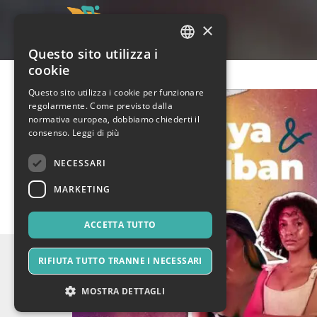
×
Questo sito utilizza i
ITALIAN
cookie
ENGLISH
Questo sito utilizza i cookie per funzionare
regolarmente. Come previsto dalla
SPANISH
normativa europea, dobbiamo chiederti il
consenso.
Leggi di più
NECESSARI
MARKETING
ACCETTA TUTTO
RIFIUTA TUTTO TRANNE I NECESSARI
MOSTRA DETTAGLI