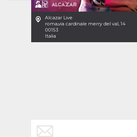
Necessari
Marketing
Alcazar Live
I cookie strettamente necessari o tecnici sono
roma
,
via cardinale merry del val, 14
indispensabili al funzionamento del sito. I
00153
servizi qui presenti non potranno funzionare
Italia
senza.
Provider /
Nome
Scadenza
Descrizione
Dominio
cf_clearance
1 anno
Clearance
Cloudflare,
Cookie from
Inc.
CloudFlare
.oooh.events
stores the proof
of challenge
passed. It is
used to no
longer issue a
captcha or
jschallenge
challenge if
present. It is
required to
reach origin
server.
wordpress_test_cookie
Sessione
Cookie di
Automattic
Wordpress,
Inc.
verifica che il