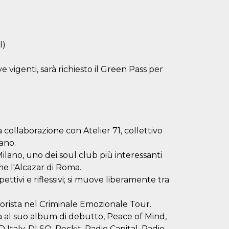
l)
e vigenti, sarà richiesto il Green Pass per
collaborazione con Atelier 71, collettivo
ano.
Milano, uno dei soul club più interessanti
come l'Alcazar di Roma.
pettivi e riflessivi; si muove liberamente tra
rista nel Criminale Emozionale Tour.
da al suo album di debutto, Peace of Mind,
-D Italy, DLSO, Rockit, Radio Capital, Radio