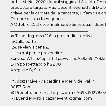
publicist. Nel 2020, dopo il viaggio ad Atlanta, GA
produttore targato Mad Decent, etichetta di Diplo.
chiave per la carriera della cantante, un’amicizia che
Ottobre e Luna In Acquario.
A Ottobre 2021 esce finalmente Sinestesia, il debu
_________________________________________
🎫 Ticket Ingresso 12€ in prevendita o in lista
15€ alla porta
12€ se vieni a cena 🎫
clicca qui per le prevendite:
Scrivi su WhatsApp al https://wa.me/+39339127835
⏰ Inizio spettacolo h.22.00
A seguire Dj Set
_________________________________________
📍 Alcazar Live - via cardinale Merry del Val 14
00153 Roma
🍝 Prenotazioni cena: https://wa.me/+39339127835
✉️ Eventi Privati: alcazar.eventi@gmail.com
ccesso
ssione