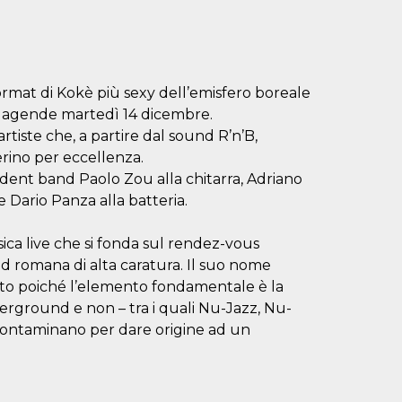
format di Kokè più sexy dell’emisfero boreale
re agende martedì 14 dicembre.
tiste che, a partire dal sound R’n’B,
erino per eccellenza.
dent band Paolo Zou alla chitarra, Adriano
 Dario Panza alla batteria.
sica live che si fonda sul rendez-vous
nd romana di alta caratura. Il suo nome
elto poiché l’elemento fondamentale è la
derground e non – tra i quali Nu-Jazz, Nu-
 contaminano per dare origine ad un