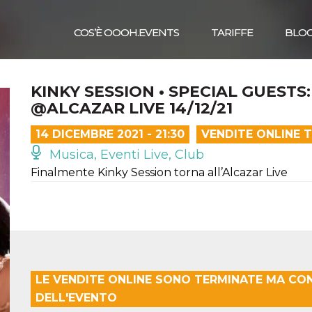
COS’È OOOH.EVENTS
TARIFFE
BLO
KINKY SESSION • SPECIAL GUESTS
@ALCAZAR LIVE 14/12/21
14 DICEMBRE 2021 - 21:30
VENDITE ONLINE 
Musica, Eventi Live, Club
Finalmente Kinky Session torna all’Alcazar Live
LE VENDITE ONLINE SONO TERMINATE MA CO
DELL'EVENTO