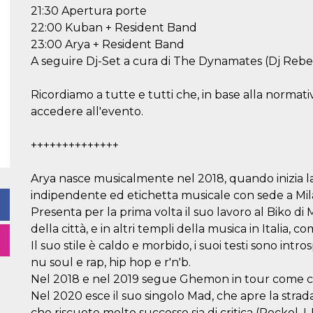
21:30 Apertura porte
22:00 Kuban + Resident Band
23:00 Arya + Resident Band
A seguire Dj-Set a cura di The Dynamates (Dj Rebe
Ricordiamo a tutte e tutti che, in base alla normativ
accedere all'evento.
++++++++++++++
Arya nasce musicalmente nel 2018, quando inizia la 
indipendente ed etichetta musicale con sede a Mil
Presenta per la prima volta il suo lavoro al Biko di 
della città, e in altri templi della musica in Italia, 
Il suo stile è caldo e morbido, i suoi testi sono intros
nu soul e rap, hip hop e r'n'b.
Nel 2018 e nel 2019 segue Ghemon in tour come co
Nel 2020 esce il suo singolo Mad, che apre la stra
che riscuote molto successo sia di critica (Rockol, I