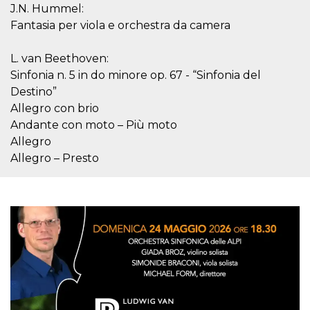
J.N. Hummel:
cookie viene
anche trami
Fantasia per viola e orchestra da camera
piace e altri
pulsanti e t
Facebook
posizionati 
L. van Beethoven:
molti siti W
Sinfonia n. 5 in do minore op. 67 - “Sinfonia del
diversi.
Destino”
dpr
.facebook.com
1
permette di
settimana
controllare 
Allegro con brio
funzione “S
Andante con moto – Più moto
su Facebook
pulsante “M
Allegro
piace”, rac
le impostaz
Allegro – Presto
della lingua
permettono
condividere
pagina.
fr
3 mesi
Contiene la
Meta
combinazio
Platform Inc.
ID univoco 
.facebook.com
browser e
dell'utente,
utilizzata pe
pubblicità m
oo
5 anni
consente
Meta
all'utente di
Platform Inc.