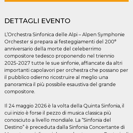
correttamente.
Storage declaration
DETTAGLI EVENTO
Storage
Nome
Descrizione
type
L’Orchestra Sinfonica delle Alpi – Alpen Symphonie
fbssls_314278995690155
Session
storage
Orchester si prepara ai festeggiamenti del 200°
wpEmojiSettingsSupports
Session
anniversario della morte del celeberrimo
storage
compositore tedesco proponendo nel triennio
cn_uc__
Local
2025-2027 tutte le sue sinfonie, affiancate da altri
storage
importanti capolavori per orchestra che possano per
il pubblico odierno ricostruire al meglio una
panoramica il più possibile esaustiva del grande
compositore.
Il 24 maggio 2026 è la volta della Quinta Sinfonia, il
Provider /
cui inizio è forse il pezzo di musica classica più
Nome
Scadenza
Descrizione
Dominio
conosciuto a livello mondiale. La “Sinfonia del
c_user
4
Cookie di a
Meta
Destino” è preceduta dalla Sinfonia Concertante di
settimane
utente. Può
Platform Inc.
2 giorni
essere di se
.facebook.com