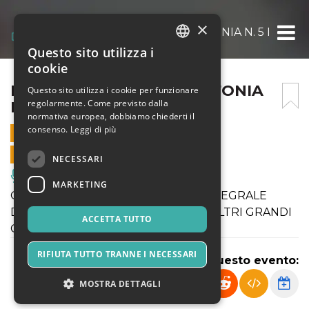
×
L. VAN BEETHOVEN – SINFONIA N. 5 IN DO 
Questo sito utilizza i
ITALIAN
cookie
ENGLISH
L. VAN BEETHOVEN – SINFONIA
Questo sito utilizza i cookie per funzionare
regolarmente. Come previsto dalla
N. 5 IN DO MINORE OP. 67
SPANISH
normativa europea, dobbiamo chiederti il
consenso.
Leggi di più
24 MAGGIO 2026 - 18:30
VENDITE ONLINE TERMINATE
NECESSARI
Musica, Eventi Live, Club
MARKETING
QUINTO APPUNTAMENTO CON L’INTEGRALE
DELLE SINFONIE DI BEETHOVEN E ALTRI GRANDI
ACCETTA TUTTO
CAPOLAVORI
RIFIUTA TUTTO TRANNE I NECESSARI
Condividi questo evento:
MOSTRA DETTAGLI