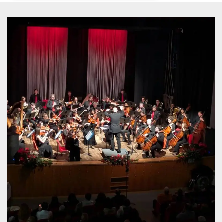
Necessari
Marketing
I cookie strettamente necessari o tecnici sono
indispensabili al funzionamento del sito. I
servizi qui presenti non potranno funzionare
senza.
Provider /
Nome
Scadenza
Descrizione
Dominio
cf_clearance
1 anno
Clearance
Cloudflare,
Cookie from
Inc.
CloudFlare
.oooh.events
stores the proof
of challenge
passed. It is
used to no
longer issue a
captcha or
jschallenge
challenge if
present. It is
required to
reach origin
server.
wordpress_test_cookie
Sessione
Cookie di
Automattic
Wordpress,
Inc.
verifica che il