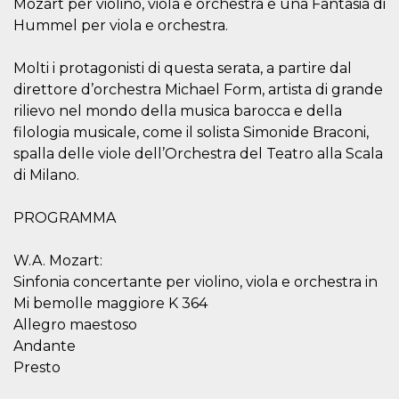
Mozart per violino, viola e orchestra e una Fantasia di
o persistent
30 giorni
Hummel per viola e orchestra.
datr
2 anni
Questo coo
Meta
identifica il
Platform Inc.
Molti i protagonisti di questa serata, a partire dal
browser che
.facebook.com
connette a
direttore d’orchestra Michael Form, artista di grande
Facebook. 
rilievo nel mondo della musica barocca e della
direttament
legato alla 
filologia musicale, come il solista Simonide Braconi,
Facebook
dell'utente.
spalla delle viole dell’Orchestra del Teatro alla Scala
Facebook s
che viene
di Milano.
utilizzato p
aiutare con 
sicurezza e a
PROGRAMMA
di accesso
sospette, in
particolare p
W.A. Mozart:
rilevamento
bot che ten
Sinfonia concertante per violino, viola e orchestra in
di accedere 
servizio. F
Mi bemolle maggiore K 364
afferma anc
il profilo
Allegro maestoso
comportame
Andante
associato a
ciascun coo
Presto
datr viene
eliminato d
giorni. Que