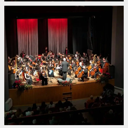
.oooh.events
browser accetti i
cookie.
PHPSESSID
Sessione
Cookie
PHP.net
generato da
oooh.events
applicazioni
basate sul
linguaggio PHP.
Si tratta di un
identificatore
generico
utilizzato per
mantenere le
variabili di
sessione utente.
Normalmente è
un numero
generato in
modo casuale, il
modo in cui
viene utilizzato
può essere
specifico per il
sito, ma un
buon esempio è
mantenere uno
stato di accesso
per un utente
tra le pagine.
m
1 anno 1
Questo cookie
Stripe