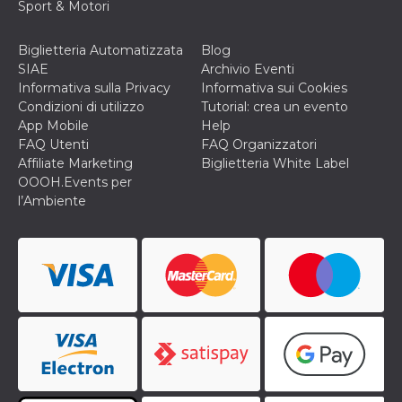
Sport & Motori
privacy,
garantendo 
loro prefer
siano onora
Biglietteria Automatizzata
Blog
nelle sessio
SIAE
Archivio Eventi
future.
Informativa sulla Privacy
Informativa sui Cookies
__Secure-ROLLOUT_TOKEN
.youtube.com
5 mesi 4
Utilizzato d
Condizioni di utilizzo
Tutorial: crea un evento
settimane
YouTube pe
gestire
App Mobile
Help
l'implement
FAQ Utenti
FAQ Organizzatori
e la
sperimenta
Affiliate Marketing
Biglietteria White Label
delle funzio
OOOH.Events per
Aiuta Googl
controllare 
l’Ambiente
nuove
funzionalità
modifiche
dell'interfac
vengono mo
agli utenti
nell'ambito 
e
implementa
graduali,
garantendo
un'esperien
coerente pe
determinat
utente dura
esperiment