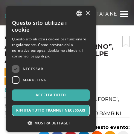
×
“LA CIAMBELLA ADDORMENTATA NEL FORNO
Questo sito utilizza i
ITALIAN
cookie
ENGLISH
“LA CIAMBELLA
Questo sito utilizza i cookie per funzionare
regolarmente. Come previsto dalla
ADDORMENTATA NEL FORNO”,
SPANISH
normativa europea, dobbiamo chiederti il
NATA TEATRO @ARENA ALPE
consenso.
Leggi di più
ADRIA IL 28 LUGLIO
NECESSARI
28 LUGLIO 2021 - 21:30
MARKETING
VENDITE ONLINE TERMINATE
Musica, Eventi Live, Club
ACCETTA TUTTO
"LA CIAMBELLA ADDORMENTATA NEL FORNO",
NATA TEATRO
RIFIUTA TUTTO TRANNE I NECESSARI
RASSEGNA PUPI E PINI - TEATRO PER BAMBINI
MOSTRA DETTAGLI
Condividi questo evento: