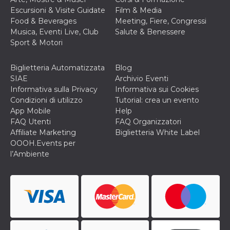
privacy,
Escursioni & Visite Guidate
Film & Media
garantendo 
loro prefer
Food & Beverages
Meeting, Fiere, Congressi
siano onora
Musica, Eventi Live, Club
Salute & Benessere
nelle sessio
future.
Sport & Motori
__Secure-ROLLOUT_TOKEN
.youtube.com
5 mesi 4
Utilizzato d
settimane
YouTube pe
Biglietteria Automatizzata
Blog
gestire
SIAE
Archivio Eventi
l'implement
e la
Informativa sulla Privacy
Informativa sui Cookies
sperimenta
Condizioni di utilizzo
Tutorial: crea un evento
delle funzio
Aiuta Googl
App Mobile
Help
controllare 
FAQ Utenti
FAQ Organizzatori
nuove
funzionalità
Affiliate Marketing
Biglietteria White Label
modifiche
OOOH.Events per
dell'interfac
vengono mo
l’Ambiente
agli utenti
nell'ambito 
e
implementa
graduali,
garantendo
un'esperien
coerente pe
determinat
utente dura
esperiment