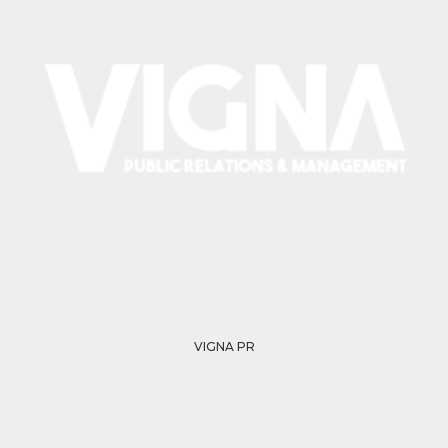
.oooh.events
browser accetti i
cookie.
PHPSESSID
Sessione
Cookie
PHP.net
generato da
oooh.events
applicazioni
basate sul
linguaggio PHP.
Si tratta di un
identificatore
generico
utilizzato per
mantenere le
variabili di
sessione utente.
Normalmente è
un numero
generato in
modo casuale, il
modo in cui
viene utilizzato
può essere
specifico per il
sito, ma un
VIGNA PR
buon esempio è
mantenere uno
stato di accesso
per un utente
tra le pagine.
m
1 anno 1
Questo cookie
Stripe