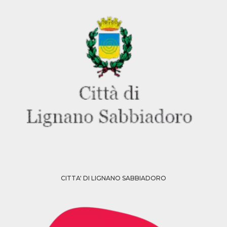
mese
viene
m.stripe.com
generalmente
utilizzato per le
prestazioni e
l'ottimizzazione
dei servizi di
elaborazione
dei pagamenti,
facilitando la
memorizzazione
dei contenuti
sul browser per
rendere le
pagine più
veloci.
CookieScriptConsent
4
Questo cookie
CookieScript
settimane
viene utilizzato
oooh.events
2 giorni
dal servizio
Cookie-
Script.com per
ricordare le
preferenze di
consenso sui
cookie dei
CITTA' DI LIGNANO SABBIADORO
visitatori. È
necessario che il
banner dei
cookie di
Cookie-
Script.com
funzioni