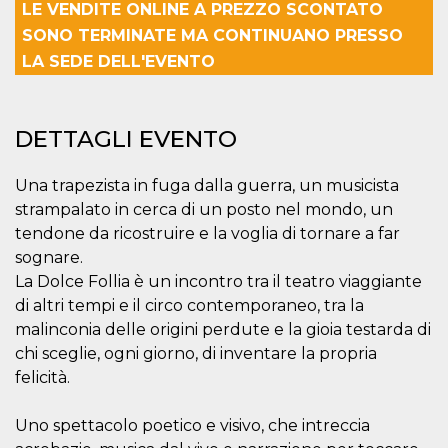
correttamente.
LE VENDITE ONLINE A PREZZO SCONTATO
SONO TERMINATE MA CONTINUANO PRESSO
Storage declaration
LA SEDE DELL'EVENTO
Storage
Nome
Descrizione
type
fbssls_314278995690155
Session
storage
DETTAGLI EVENTO
wpEmojiSettingsSupports
Session
storage
Una trapezista in fuga dalla guerra, un musicista
cn_uc__
Local
strampalato in cerca di un posto nel mondo, un
storage
tendone da ricostruire e la voglia di tornare a far
sognare.
La Dolce Follia è un incontro tra il teatro viaggiante
di altri tempi e il circo contemporaneo, tra la
malinconia delle origini perdute e la gioia testarda di
chi sceglie, ogni giorno, di inventare la propria
Provider /
felicità.
Nome
Scadenza
Descrizione
Dominio
c_user
4
Cookie di a
Meta
Uno spettacolo poetico e visivo, che intreccia
settimane
utente. Può
Platform Inc.
2 giorni
essere di se
.facebook.com