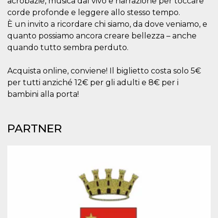
acrobazie, musica dal vivo e narrazione per toccare
o persistent
corde profonde e leggere allo stesso tempo.
30 giorni
È un invito a ricordare chi siamo, da dove veniamo, e
datr
2 anni
Questo coo
Meta
identifica il
Platform Inc.
quanto possiamo ancora creare bellezza – anche
browser che
.facebook.com
connette a
quando tutto sembra perduto.
Facebook. 
direttament
legato alla 
Acquista online, conviene! Il biglietto costa solo 5€
Facebook
dell'utente.
per tutti anziché 12€ per gli adulti e 8€ per i
Facebook s
bambini alla porta!
che viene
utilizzato p
aiutare con 
sicurezza e a
di accesso
PARTNER
sospette, in
particolare p
rilevamento
bot che ten
di accedere 
servizio. F
afferma anc
il profilo
comportame
associato a
ciascun coo
datr viene
eliminato d
giorni. Que