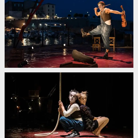
.oooh.events
browser accetti i
cookie.
PHPSESSID
Sessione
Cookie
PHP.net
generato da
oooh.events
applicazioni
basate sul
linguaggio PHP.
Si tratta di un
identificatore
generico
utilizzato per
mantenere le
variabili di
sessione utente.
Normalmente è
un numero
generato in
modo casuale, il
modo in cui
viene utilizzato
può essere
specifico per il
sito, ma un
buon esempio è
mantenere uno
stato di accesso
per un utente
tra le pagine.
m
1 anno 1
Questo cookie
Stripe