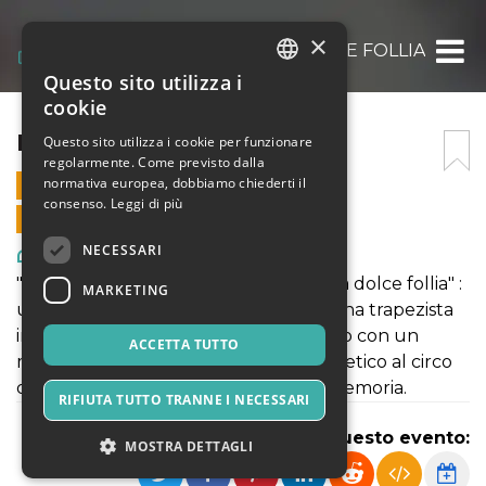
×
LA DOLCE FOLLIA
Questo sito utilizza i
ITALIAN
cookie
ENGLISH
LA DOLCE FOLLIA
Questo sito utilizza i cookie per funzionare
regolarmente. Come previsto dalla
SPANISH
normativa europea, dobbiamo chiederti il
6 LUGLIO 2025 - 21:30
consenso.
Leggi di più
VENDITE ONLINE TERMINATE
NECESSARI
Arte, Mostre & Musei
"La Luna e il Falò" Festival presenta "La dolce follia" :
MARKETING
un viaggio tra guerra e amore, dove una trapezista
in fuga ricostruisce il suo circo perduto con un
ACCETTA TUTTO
musicista strampalato. Un omaggio poetico al circo
di un tempo, tra malinconia, gioco e memoria.
RIFIUTA TUTTO TRANNE I NECESSARI
Condividi questo evento:
MOSTRA DETTAGLI