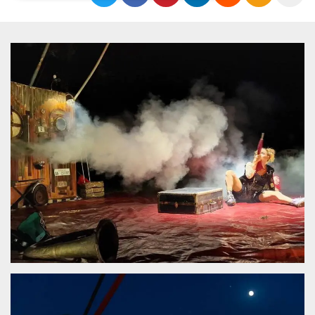
Necessari
Marketing
I cookie strettamente necessari o tecnici sono
indispensabili al funzionamento del sito. I
servizi qui presenti non potranno funzionare
senza.
Provider /
Nome
Scadenza
Descrizione
Dominio
cf_clearance
1 anno
Clearance
Cloudflare,
Cookie from
Inc.
CloudFlare
.oooh.events
stores the proof
of challenge
passed. It is
used to no
longer issue a
captcha or
jschallenge
challenge if
present. It is
required to
reach origin
server.
wordpress_test_cookie
Sessione
Cookie di
Automattic
Wordpress,
Inc.
verifica che il