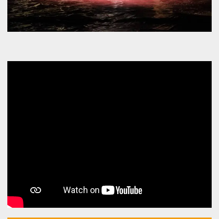
mese
viene
m.stripe.com
generalmente
utilizzato per le
prestazioni e
l'ottimizzazione
dei servizi di
elaborazione
dei pagamenti,
facilitando la
memorizzazione
dei contenuti
sul browser per
rendere le
pagine più
veloci.
CookieScriptConsent
4
Questo cookie
CookieScript
settimane
viene utilizzato
oooh.events
2 giorni
dal servizio
Cookie-
Script.com per
ricordare le
preferenze di
consenso sui
cookie dei
visitatori. È
necessario che il
banner dei
cookie di
Cookie-
Script.com
funzioni