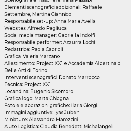
Scenografia e maschere: Ilaria Passabì
privacy,
Elementi scenografici addizionali: Raffaele
garantendo 
loro prefer
Settembre, Martina Giannico
siano onora
nelle sessio
Responsabile set-up: Anna Maria Avella
future.
Websites: Alfredo Pagliuca
__Secure-ROLLOUT_TOKEN
.youtube.com
5 mesi 4
Utilizzato d
Social media manager: Gabriella Indolfi
settimane
YouTube pe
gestire
Responsabile performer: Azzurra Lochi
l'implement
e la
Redattrice: Paola Caprioli
sperimenta
Grafica: Valeria Marzano
delle funzio
Aiuta Googl
Allestimento: Project XX1 e Accademia Albertina di
controllare 
nuove
Belle Arti di Torino
funzionalità
Interventi scenografici: Donato Marrocco
modifiche
dell'interfac
Tecnica: Project XX1
vengono mo
agli utenti
Locandina: Eugenio Sicomoro
nell'ambito 
e
Grafica logo: Marta Chiogna
implementa
Foto e elaborazioni grafiche: Ilaria Giorgi
graduali,
garantendo
Immagini aggiuntive: Iyas Jubeh
un'esperien
coerente pe
Miniature: Alessandro Marozzini
determinat
Aiuto Logistica: Claudia Benedetti Michelangeli
utente dura
esperiment