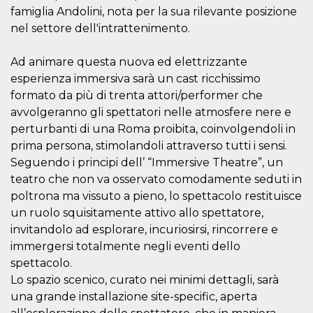
cookie viene
famiglia Andolini, nota per la sua rilevante posizione
anche trami
nel settore dell'intrattenimento.
piace e altri
pulsanti e t
Facebook
posizionati 
Ad animare questa nuova ed elettrizzante
molti siti W
diversi.
esperienza immersiva sarà un cast ricchissimo
formato da più di trenta attori/performer che
dpr
.facebook.com
1
permette di
settimana
controllare 
avvolgeranno gli spettatori nelle atmosfere nere e
funzione “S
su Facebook
perturbanti di una Roma proibita, coinvolgendoli in
pulsante “M
prima persona, stimolandoli attraverso tutti i sensi.
piace”, rac
le impostaz
Seguendo i principi dell’ “Immersive Theatre”, un
della lingua
permettono
teatro che non va osservato comodamente seduti in
condividere
poltrona ma vissuto a pieno, lo spettacolo restituisce
pagina.
un ruolo squisitamente attivo allo spettatore,
fr
3 mesi
Contiene la
Meta
combinazio
Platform Inc.
invitandolo ad esplorare, incuriosirsi, rincorrere e
ID univoco 
.facebook.com
browser e
immergersi totalmente negli eventi dello
dell'utente,
spettacolo.
utilizzata pe
pubblicità m
Lo spazio scenico, curato nei minimi dettagli, sarà
oo
5 anni
consente
Meta
una grande installazione site-specific, aperta
all'utente di
Platform Inc.