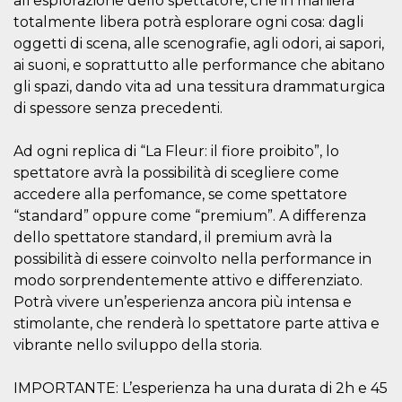
all’esplorazione dello spettatore, che in maniera
disabilitare 
.facebook.com
visualizzazi
totalmente libera potrà esplorare ogni cosa: dagli
delle inserz
Meta in base
oggetti di scena, alle scenografie, agli odori, ai sapori,
sue attività 
ai suoni, e soprattutto alle performance che abitano
web di terzi
gli spazi, dando vita ad una tessitura drammaturgica
sb
2 anni
Identificazi
Meta
browser di
Platform Inc.
di spessore senza precedenti.
Facebook,
.facebook.com
autenticazi
marketing e 
Ad ogni replica di “La Fleur: il fiore proibito”, lo
cookie di
funzione spe
spettatore avrà la possibilità di scegliere come
di Facebook
accedere alla perfomance, se come spettatore
usida
.facebook.com
Sessione
raccoglie
“standard” oppure come “premium”. A differenza
informazion
browser
dello spettatore standard, il premium avrà la
dell'utente 
dell'identifi
possibilità di essere coinvolto nella performance in
univoco, uti
modo sorprendentemente attivo e differenziato.
per persona
la pubblicit
Potrà vivere un’esperienza ancora più intensa e
gli utenti
stimolante, che renderà lo spettatore parte attiva e
xs
3 mesi
Utilizzato p
Meta
mantenere 
vibrante nello sviluppo della storia.
Platform Inc.
sessione
.facebook.com
__cf_bm
29 minuti
Questo coo
Cloudflare
IMPORTANTE: L’esperienza ha una durata di 2h e 45
58
viene utiliz
Inc.