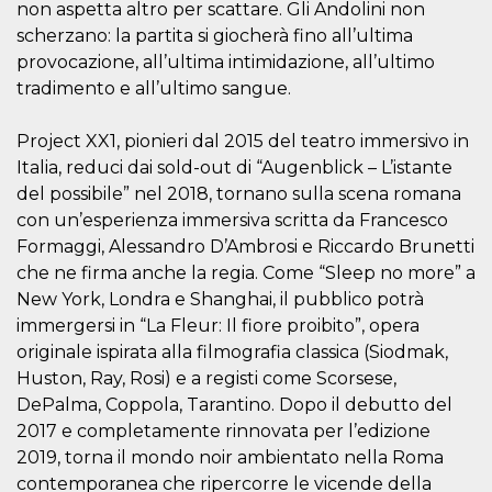
non aspetta altro per scattare. Gli Andolini non
o persistent
30 giorni
scherzano: la partita si giocherà fino all’ultima
datr
2 anni
Questo coo
provocazione, all’ultima intimidazione, all’ultimo
Meta
identifica il
Platform Inc.
tradimento e all’ultimo sangue.
browser che
.facebook.com
connette a
Facebook. 
direttament
Project XX1, pionieri dal 2015 del teatro immersivo in
legato alla 
Italia, reduci dai sold-out di “Augenblick – L’istante
Facebook
dell'utente.
del possibile” nel 2018, tornano sulla scena romana
Facebook s
che viene
con un’esperienza immersiva scritta da Francesco
utilizzato p
aiutare con 
Formaggi, Alessandro D’Ambrosi e Riccardo Brunetti
sicurezza e a
che ne firma anche la regia. Come “Sleep no more” a
di accesso
sospette, in
New York, Londra e Shanghai, il pubblico potrà
particolare p
rilevamento
immergersi in “La Fleur: Il fiore proibito”, opera
bot che ten
originale ispirata alla filmografia classica (Siodmak,
di accedere 
servizio. F
Huston, Ray, Rosi) e a registi come Scorsese,
afferma anc
il profilo
DePalma, Coppola, Tarantino. Dopo il debutto del
comportame
associato a
2017 e completamente rinnovata per l’edizione
ciascun coo
2019, torna il mondo noir ambientato nella Roma
datr viene
eliminato d
contemporanea che ripercorre le vicende della
giorni. Que