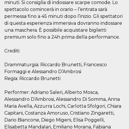
minuti. Si consiglia di indossare scarpe comode. Lo
secondi
Cloudflare 
.hubspot.com
distinguere 
spettacolo comincerà in orario – l’entrata sarà
umani e bot
vantaggioso 
permessa fino a 45 minuti dopo l’inizio. Gli spettatori
sito Web, al
di effettuar
di questa esperienza immersiva dovranno indossare
rapporti val
una maschera. È possibile acquistare biglietti
sull'utilizzo
proprio sit
premium solo fino a 24h prima della performance.
_cfuvid
.hubspot.com
Sessione
Questo coo
viene utiliz
Crediti:
Cloudflare 
monitorare 
utenti attra
le sessioni 
Drammaturgia: Riccardo Brunetti, Francesco
ottimizzare
l'esperienza
Formaggi e Alessandro D’Ambrosi
dell'utente
Regia: Riccardo Brunetti
mantenendo
coerenza de
sessione e
fornendo se
Performer: Adriano Saleri, Alberto Mosca,
personalizza
Alessandro D’Ambrosi, Alessandro Di Somma, Anna
YSC
Sessione
Questo cook
Google LLC
Maria Avella, Azzurra Lochi, Carlotta Sfolgori, Chiara
impostato 
.youtube.com
YouTube pe
Capitani, Costanza Amoruso, Cristiano Zingaretti,
tenere tracc
Dario Biancone, Diego Migeni, Elisa Poggelli,
delle
visualizzazi
Elisabetta Mandalari, Emiliano Morana, Fabiana
video incorp