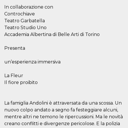
correttamente.
In collaborazione con
Storage declaration
Controchiave
Teatro Garbatella
Storage
Nome
Descrizione
type
Teatro Studio Uno
fbssls_314278995690155
Session
Accademia Albertina di Belle Arti di Torino
storage
wpEmojiSettingsSupports
Session
Presenta
storage
cn_uc__
Local
un’esperienza immersiva
storage
La Fleur
Il fiore proibito
La famiglia Andolini è attraversata da una scossa. Un
Provider /
Nome
Scadenza
Descrizione
nuovo colpo andato a segno fa festeggiare alcuni,
Dominio
mentre altri ne temono le ripercussioni. Ma le novità
c_user
4
Cookie di a
Meta
creano conflitti e divergenze pericolose. E la polizia
settimane
utente. Può
Platform Inc.
2 giorni
essere di se
.facebook.com