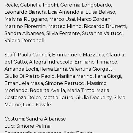
Reale, Gabriella Indolfi, Geremia Longobardo,
VISITOR_INFO1_LIVE
5 mesi 4
Questo cook
Google LLC
settimane
impostato 
Leonardo Bianchi, Licia Amendola, Luisa Belviso,
.youtube.com
Youtube pe
Malvina Ruggiano, Marco Usai, Marco Zordan,
tenere tracc
delle prefe
Martino Fiorentini, Matteo Minno, Riccardo Brunetti,
dell'utente p
video di Yo
Sandra Albanese, Silvia Ferrante, Susanna Valtucci,
incorporati 
Valeria Romanelli
siti; può an
determinare 
visitatore de
web sta
Staff: Paola Caprioli, Emmanuele Mazzuca, Claudia
utilizzando 
nuova o la
del Gatto, Allegra Indraccolo, Emiliano Trimarco,
vecchia ver
Amanda Lochi, Ilenia Lanni, Valentina Giorgetti,
dell'interfac
Youtube.
Giulio Di Pietro Paolo, Marilina Marino, Ilaria Giorgi,
VISITOR_PRIVACY_METADATA
5 mesi 4
Questo coo
YouTube
Emanuela Masia, Simone Petrucci, Massimo
settimane
viene utiliz
.youtube.com
Morlando, Roberta Avella, Maria Tritto, Maria
per memori
le scelte di
Costanza Dolce, Mattia Lauro, Giulia Dockerty, Silvia
consenso e
privacy dell
Maone, Luca Favale
per la loro
interazione 
sito. Registr
Costumi: Sandra Albanese
sul consens
visitatore r
Luci: Simone Palma
a varie poli
impostazion