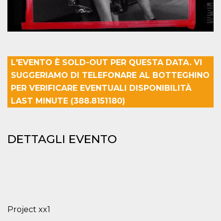
mese
viene
m.stripe.com
generalmente
utilizzato per le
prestazioni e
l'ottimizzazione
dei servizi di
elaborazione
dei pagamenti,
facilitando la
L'EVENTO È SOLD-OUT PER QUESTA DATA. VI
memorizzazione
dei contenuti
SUGGERIAMO DI TELEFONARE AL BOTTEGHINO
sul browser per
rendere le
PER VERIFICARE EVENTUALI DISPONIBILITÀ
pagine più
veloci.
LAST MINUTE (388.8151180)
CookieScriptConsent
4
Questo cookie
CookieScript
settimane
viene utilizzato
oooh.events
2 giorni
dal servizio
Cookie-
DETTAGLI EVENTO
Script.com per
ricordare le
preferenze di
consenso sui
cookie dei
visitatori. È
necessario che il
banner dei
cookie di
Cookie-
Project xx1
Script.com
funzioni