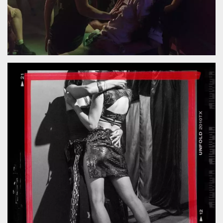
.oooh.events
browser accetti i
cookie.
PHPSESSID
Sessione
Cookie
PHP.net
generato da
oooh.events
applicazioni
basate sul
linguaggio PHP.
Si tratta di un
identificatore
generico
utilizzato per
mantenere le
variabili di
sessione utente.
Normalmente è
un numero
generato in
modo casuale, il
modo in cui
viene utilizzato
può essere
specifico per il
sito, ma un
buon esempio è
mantenere uno
stato di accesso
per un utente
tra le pagine.
m
1 anno 1
Questo cookie
Stripe