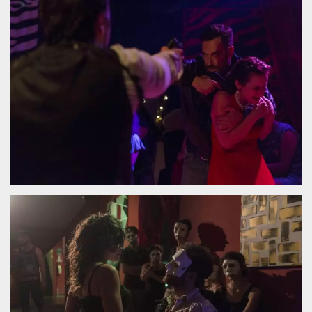
Necessari
Marketing
I cookie strettamente necessari o tecnici sono
indispensabili al funzionamento del sito. I
servizi qui presenti non potranno funzionare
senza.
Provider /
Nome
Scadenza
Descrizione
Dominio
cf_clearance
1 anno
Clearance
Cloudflare,
Cookie from
Inc.
CloudFlare
.oooh.events
stores the proof
of challenge
passed. It is
used to no
longer issue a
captcha or
jschallenge
challenge if
present. It is
required to
reach origin
server.
wordpress_test_cookie
Sessione
Cookie di
Automattic
Wordpress,
Inc.
verifica che il