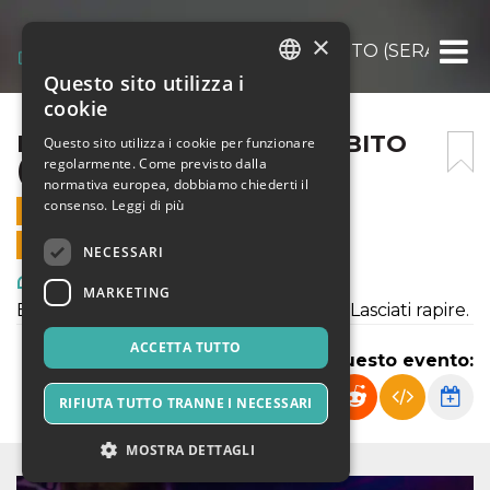
×
LA FLEUR – IL FIORE PROIBITO (SERALE) 4
Questo sito utilizza i
ITALIAN
cookie
ENGLISH
LA FLEUR – IL FIORE PROIBITO
Questo sito utilizza i cookie per funzionare
regolarmente. Come previsto dalla
(SERALE) 4 MAGGIO 2019
SPANISH
normativa europea, dobbiamo chiederti il
consenso.
Leggi di più
4 MAGGIO 2019 - 20:30
VENDITE ONLINE TERMINATE
NECESSARI
Arte, Mostre & Musei
MARKETING
Esperienza immersiva a carattere noir. Lasciati rapire.
ACCETTA TUTTO
Condividi questo evento:
RIFIUTA TUTTO TRANNE I NECESSARI
MOSTRA DETTAGLI