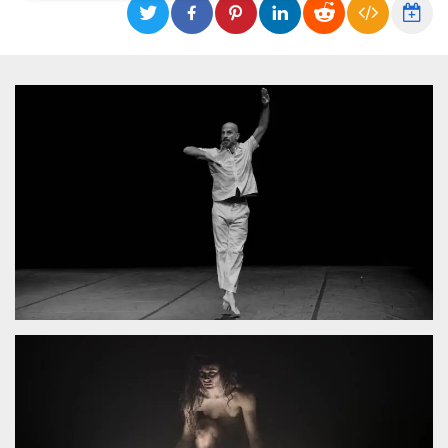
Necessari
Marketing
I cookie strettamente necessari o tecnici sono
indispensabili al funzionamento del sito. I
servizi qui presenti non potranno funzionare
senza.
Provider /
Nome
Scadenza
Descrizione
Dominio
cf_clearance
1 anno
Clearance
Cloudflare,
Cookie from
Inc.
CloudFlare
.oooh.events
stores the proof
of challenge
passed. It is
used to no
longer issue a
captcha or
jschallenge
challenge if
present. It is
required to
reach origin
server.
wordpress_test_cookie
Sessione
Cookie di
Automattic
Wordpress,
Inc.
verifica che il