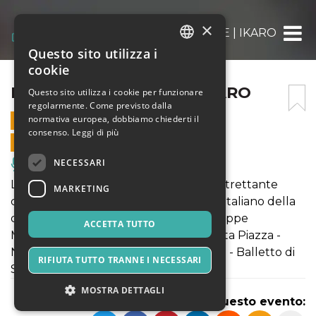
×
LA FOLLIA | THE RITE | IKARO
Questo sito utilizza i
ITALIAN
cookie
ENGLISH
LA FOLLIA | THE RITE | IKARO
Questo sito utilizza i cookie per funzionare
regolarmente. Come previsto dalla
SPANISH
normativa europea, dobbiamo chiederti il
21 MARZO 2025 - 21:00
consenso.
Leggi di più
VENDITE ONLINE TERMINATE
NECESSARI
Musica, Eventi Live, Club
La serata propone tre coreografie di altrettante
MARKETING
compagnie di rilevanza nel panorama italiano della
danza contemporanea; in scena: Giuseppe
ACCETTA TUTTO
Muscarello - Muxarte Palermo, Roberta Piazza -
Naturalis Labor Vicenza e Rocco Suma - Balletto di
RIFIUTA TUTTO TRANNE I NECESSARI
Sardegna Cagliari.
MOSTRA DETTAGLI
Condividi questo evento: