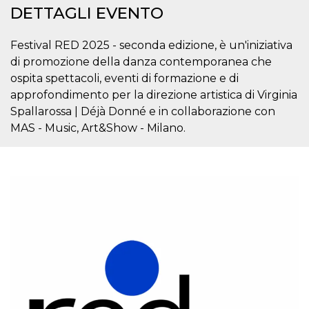
mese
viene
m.stripe.com
DETTAGLI EVENTO
generalmente
utilizzato per le
prestazioni e
l'ottimizzazione
Festival RED 2025 - seconda edizione, è un'iniziativa
dei servizi di
elaborazione
di promozione della danza contemporanea che
dei pagamenti,
ospita spettacoli, eventi di formazione e di
facilitando la
memorizzazione
approfondimento per la direzione artistica di Virginia
dei contenuti
sul browser per
Spallarossa | Déjà Donné e in collaborazione con
rendere le
MAS - Music, Art&Show - Milano.
pagine più
veloci.
CookieScriptConsent
4
Questo cookie
CookieScript
settimane
viene utilizzato
oooh.events
2 giorni
dal servizio
Cookie-
Script.com per
ricordare le
preferenze di
consenso sui
cookie dei
visitatori. È
necessario che il
banner dei
cookie di
Cookie-
Script.com
funzioni