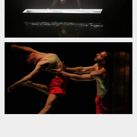
.oooh.events
browser accetti i
cookie.
PHPSESSID
Sessione
Cookie
PHP.net
generato da
oooh.events
applicazioni
basate sul
linguaggio PHP.
Si tratta di un
identificatore
generico
utilizzato per
mantenere le
variabili di
sessione utente.
Normalmente è
un numero
generato in
modo casuale, il
modo in cui
viene utilizzato
può essere
specifico per il
sito, ma un
buon esempio è
mantenere uno
stato di accesso
per un utente
tra le pagine.
m
1 anno 1
Questo cookie
Stripe