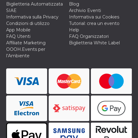
disabilitare 
.facebook.com
Biglietteria Automatizzata
Blog
visualizzazi
delle inserz
SIAE
Archivio Eventi
Meta in base
Informativa sulla Privacy
Informativa sui Cookies
sue attività 
web di terzi
Condizioni di utilizzo
Tutorial: crea un evento
App Mobile
Help
sb
2 anni
Identificazi
Meta
browser di
Platform Inc.
FAQ Utenti
FAQ Organizzatori
Facebook,
.facebook.com
Affiliate Marketing
Biglietteria White Label
autenticazi
marketing e 
OOOH.Events per
cookie di
l’Ambiente
funzione spe
di Facebook
usida
.facebook.com
Sessione
raccoglie
informazion
browser
dell'utente 
dell'identifi
univoco, uti
per persona
la pubblicit
gli utenti
xs
3 mesi
Utilizzato p
Meta
mantenere 
Platform Inc.
sessione
.facebook.com
__cf_bm
29 minuti
Questo coo
Cloudflare
58
viene utiliz
Inc.