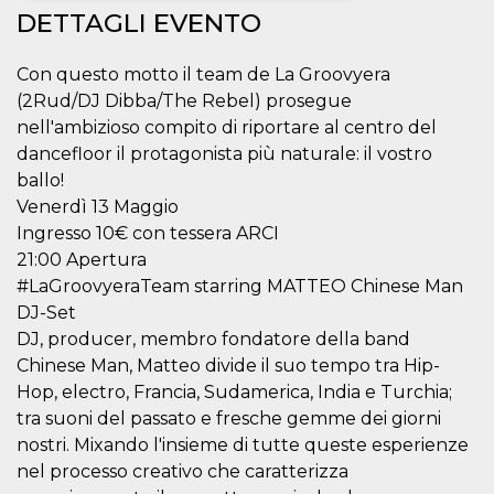
DETTAGLI EVENTO
Necessari
Marketing
Con questo motto il team de La Groovyera
I cookie strettamente necessari o tecnici sono
indispensabili al funzionamento del sito. I
(2Rud/DJ Dibba/The Rebel) prosegue
servizi qui presenti non potranno funzionare
nell'ambizioso compito di riportare al centro del
senza.
dancefloor il protagonista più naturale: il vostro
Provider /
Nome
Scadenza
Descrizione
ballo!
Dominio
Venerdì 13 Maggio
cf_clearance
1 anno
Clearance
Cloudflare,
Cookie from
Ingresso 10€ con tessera ARCI
Inc.
CloudFlare
.oooh.events
21:00 Apertura
stores the proof
of challenge
#LaGroovyeraTeam starring MATTEO Chinese Man
passed. It is
used to no
DJ-Set
longer issue a
DJ, producer, membro fondatore della band
captcha or
jschallenge
Chinese Man, Matteo divide il suo tempo tra Hip-
challenge if
present. It is
Hop, electro, Francia, Sudamerica, India e Turchia;
required to
reach origin
tra suoni del passato e fresche gemme dei giorni
server.
nostri. Mixando l'insieme di tutte queste esperienze
wordpress_test_cookie
Sessione
Cookie di
Automattic
nel processo creativo che caratterizza
Wordpress,
Inc.
verifica che il