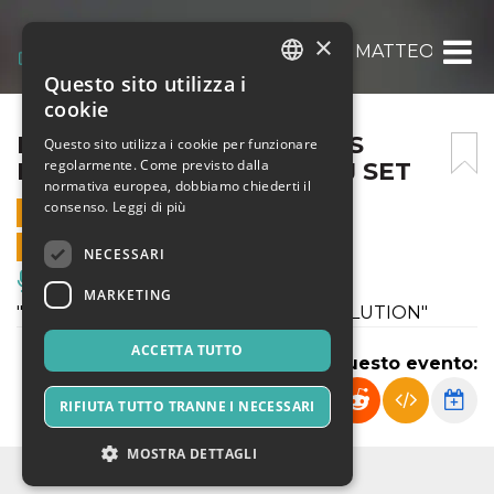
×
LA GROOVYERA PRESENTS MATTEO CHINE
Questo sito utilizza i
ITALIAN
cookie
ENGLISH
LA GROOVYERA PRESENTS
Questo sito utilizza i cookie per funzionare
regolarmente. Come previsto dalla
MATTEO CHINESE MAN DJ SET
SPANISH
normativa europea, dobbiamo chiederti il
consenso.
Leggi di più
13 MAGGIO 2022 - 21:00
VENDITE ONLINE TERMINATE
NECESSARI
Musica, Eventi Live, Club
MARKETING
"IF I CAN'T DANCE IT'S NOT MY REVOLUTION"
ACCETTA TUTTO
Condividi questo evento:
RIFIUTA TUTTO TRANNE I NECESSARI
MOSTRA DETTAGLI