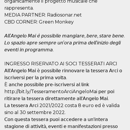
organicamente il progetto musicale che
.oooh.events
browser accetti i
rappresenta.
cookie.
MEDIA PARTNER: Radiosonar.net
PHPSESSID
Sessione
Cookie
PHP.net
generato da
oooh.events
CBD CORNER: Green Monkey
applicazioni
basate sul
linguaggio PHP.
𝘈𝘭𝘭’𝘈𝘯𝘨𝘦𝘭𝘰 𝘔𝘢𝘪 𝘦̀ 𝘱𝘰𝘴𝘴𝘪𝘣𝘪𝘭𝘦 𝘮𝘢𝘯𝘨𝘪𝘢𝘳𝘦, 𝘣𝘦𝘳𝘦, 𝘴𝘵𝘢𝘳𝘦 𝘣𝘦𝘯𝘦.
Si tratta di un
identificatore
𝘓𝘰 𝘴𝘱𝘢𝘻𝘪𝘰 𝘢𝘱𝘳𝘦 𝘴𝘦𝘮𝘱𝘳𝘦 𝘶𝘯’𝘰𝘳𝘢 𝘱𝘳𝘪𝘮𝘢 𝘥𝘦𝘭𝘭’𝘪𝘯𝘪𝘻𝘪𝘰 𝘥𝘦𝘨𝘭𝘪
generico
utilizzato per
𝘦𝘷𝘦𝘯𝘵𝘪 𝘪𝘯 𝘱𝘳𝘰𝘨𝘳𝘢𝘮𝘮𝘢.
mantenere le
variabili di
sessione utente.
INGRESSO RISERVATO AI SOCI TESSERATI ARCI
Normalmente è
un numero
𝖠𝗅𝗅'𝖠𝗇𝗀𝖾𝗅𝗈 𝖬𝖺𝗂 è 𝗉𝗈𝗌𝗌𝗂𝖻𝗂𝗅𝖾 𝗋𝗂𝗇𝗇𝗈𝗏𝖺𝗋𝖾 𝗅𝖺 𝗍𝖾𝗌𝗌𝖾𝗋𝖺 𝖠𝗋𝖼𝗂 𝗈
generato in
𝗂𝗌𝖼𝗋𝗂𝗏𝖾𝗋𝗌𝗂 𝗉𝖾𝗋 𝗅𝖺 𝗉𝗋𝗂𝗆𝖺 𝗏𝗈𝗅𝗍𝖺.
modo casuale, il
modo in cui
È 𝖺𝗇𝖼𝗁𝖾 𝗉𝗈𝗌𝗌𝗂𝖻𝗂𝗅𝖾 𝗉𝗋𝖾-𝗂𝗌𝖼𝗋𝗂𝗏𝖾𝗋𝗌𝗂 𝖺𝗅 𝗅𝗂𝗇𝗄
viene utilizzato
può essere
http://bit.ly/TesseramentoArciAngeloMai 𝗉𝖾𝗋 𝗉𝗈𝗂
specifico per il
sito, ma un
𝗋𝗂𝗍𝗂𝗋𝖺𝗋𝖾 𝗅𝖺 𝗍𝖾𝗌𝗌𝖾𝗋𝖺 𝖽𝗂𝗋𝖾𝗍𝗍𝖺𝗆𝖾𝗇𝗍𝖾 𝖺𝗅𝗅'𝖠𝗇𝗀𝖾𝗅𝗈 𝖬𝖺𝗂.
buon esempio è
𝖫𝖺 𝗍𝖾𝗌𝗌𝖾𝗋𝖺 𝖠𝗋𝖼𝗂 2021/2022 costa 8 euro ed è valida
mantenere uno
stato di accesso
sino al 30 settembre 2022.
per un utente
tra le pagine.
𝖢𝗈𝗇 𝗊𝗎𝖾𝗌𝗍𝖺 𝗍𝖾𝗌𝗌𝖾𝗋𝖺 𝗉𝗎𝗈𝗂 𝖺𝖼𝖼𝖾𝖽𝖾𝗋𝖾 𝖺 𝗎𝗇'𝗂𝗇𝗍𝖾𝗋𝖺
𝗌𝗍𝖺𝗀𝗂𝗈𝗇𝖾 𝖽𝗂 𝖺𝗍𝗍𝗂𝗏𝗂𝗍à, 𝖾𝗏𝖾𝗇𝗍𝗂 𝖾 𝗆𝖺𝗇𝗂𝖿𝖾𝗌𝗍𝖺𝗓𝗂𝗈𝗇𝗂 𝗉𝗋𝖾𝗌𝗌𝗈
m
1 anno 1
Questo cookie
Stripe