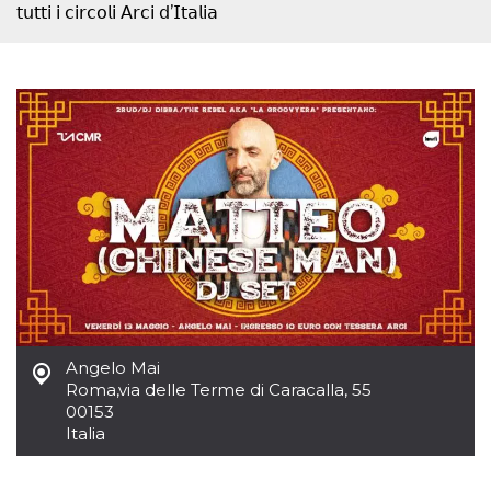
mese
viene
m.stripe.com
𝗍𝗎𝗍𝗍𝗂 𝗂 𝖼𝗂𝗋𝖼𝗈𝗅𝗂 𝖠𝗋𝖼𝗂 𝖽’𝖨𝗍𝖺𝗅𝗂𝖺
generalmente
utilizzato per le
prestazioni e
l'ottimizzazione
dei servizi di
elaborazione
dei pagamenti,
facilitando la
memorizzazione
dei contenuti
sul browser per
rendere le
pagine più
veloci.
CookieScriptConsent
4
Questo cookie
CookieScript
settimane
viene utilizzato
oooh.events
2 giorni
dal servizio
Cookie-
Script.com per
ricordare le
preferenze di
consenso sui
Angelo Mai
cookie dei
visitatori. È
Roma
,
via delle Terme di Caracalla, 55
necessario che il
00153
banner dei
Italia
cookie di
Cookie-
Script.com
funzioni