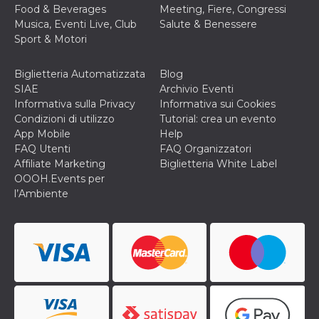
cookie viene
Food & Beverages
Meeting, Fiere, Congressi
anche trami
Musica, Eventi Live, Club
Salute & Benessere
piace e altri
pulsanti e t
Sport & Motori
Facebook
posizionati 
molti siti W
Biglietteria Automatizzata
Blog
diversi.
SIAE
Archivio Eventi
dpr
.facebook.com
1
permette di
Informativa sulla Privacy
Informativa sui Cookies
settimana
controllare 
Condizioni di utilizzo
Tutorial: crea un evento
funzione “S
su Facebook
App Mobile
Help
pulsante “M
FAQ Utenti
FAQ Organizzatori
piace”, rac
le impostaz
Affiliate Marketing
Biglietteria White Label
della lingua
OOOH.Events per
permettono
condividere
l’Ambiente
pagina.
fr
3 mesi
Contiene la
Meta
combinazio
Platform Inc.
ID univoco 
.facebook.com
browser e
dell'utente,
utilizzata pe
pubblicità m
oo
5 anni
consente
Meta
all'utente di
Platform Inc.