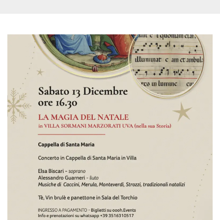
.oooh.events
browser accetti i
cookie.
PHPSESSID
Sessione
Cookie
PHP.net
generato da
oooh.events
applicazioni
basate sul
linguaggio PHP.
Si tratta di un
identificatore
generico
utilizzato per
mantenere le
variabili di
sessione utente.
Normalmente è
un numero
generato in
modo casuale, il
modo in cui
viene utilizzato
può essere
specifico per il
sito, ma un
buon esempio è
mantenere uno
stato di accesso
per un utente
tra le pagine.
m
1 anno 1
Questo cookie
Stripe