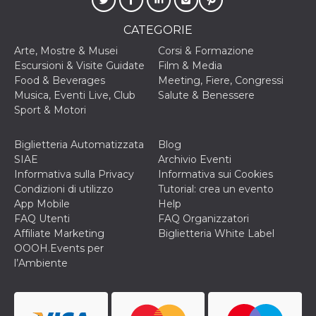
o persistent
30 giorni
CATEGORIE
datr
2 anni
Questo coo
Meta
identifica il
Platform Inc.
Arte, Mostre & Musei
Corsi & Formazione
browser che
.facebook.com
Escursioni & Visite Guidate
Film & Media
connette a
Facebook. 
Food & Beverages
Meeting, Fiere, Congressi
direttament
Musica, Eventi Live, Club
Salute & Benessere
legato alla 
Facebook
Sport & Motori
dell'utente.
Facebook s
che viene
Biglietteria Automatizzata
Blog
utilizzato p
aiutare con 
SIAE
Archivio Eventi
sicurezza e a
Informativa sulla Privacy
Informativa sui Cookies
di accesso
sospette, in
Condizioni di utilizzo
Tutorial: crea un evento
particolare p
App Mobile
Help
rilevamento
bot che ten
FAQ Utenti
FAQ Organizzatori
di accedere 
Affiliate Marketing
Biglietteria White Label
servizio. F
afferma anc
OOOH.Events per
il profilo
l’Ambiente
comportame
associato a
ciascun coo
datr viene
eliminato d
giorni. Que