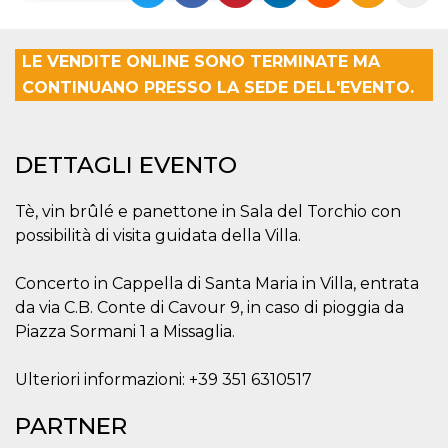
Necessari
Marketing
LE VENDITE ONLINE SONO TERMINATE MA
I cookie strettamente necessari o tecnici sono
CONTINUANO PRESSO LA SEDE DELL'EVENTO.
indispensabili al funzionamento del sito. I
servizi qui presenti non potranno funzionare
senza.
Provider /
Nome
Scadenza
Descrizione
DETTAGLI EVENTO
Dominio
cf_clearance
1 anno
Clearance
Cloudflare,
Cookie from
Tè, vin brûlé e panettone in Sala del Torchio con
Inc.
CloudFlare
.oooh.events
possibilità di visita guidata della Villa.
stores the proof
of challenge
passed. It is
used to no
Concerto in Cappella di Santa Maria in Villa, entrata
longer issue a
da via C.B. Conte di Cavour 9, in caso di pioggia da
captcha or
jschallenge
Piazza Sormani 1 a Missaglia.
challenge if
present. It is
required to
reach origin
Ulteriori informazioni: +39 351 6310517
server.
PARTNER
wordpress_test_cookie
Sessione
Cookie di
Automattic
Wordpress,
Inc.
verifica che il