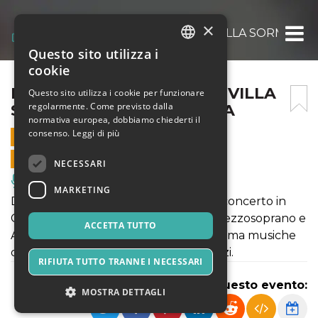
×
LA MAGIA DEL NATALE IN VILLA SORMANI
Questo sito utilizza i
ITALIAN
cookie
ENGLISH
LA MAGIA DEL NATALE IN VILLA
Questo sito utilizza i cookie per funzionare
regolarmente. Come previsto dalla
SORMANI MARZORATI UVA
SPANISH
normativa europea, dobbiamo chiederti il
consenso.
Leggi di più
13 DICEMBRE 2025 - 16:30
VENDITE ONLINE TERMINATE
NECESSARI
Musica, Eventi Live, Club
MARKETING
Dopo la passeggiata dal viale dei tigli, concerto in
Cappella di S. Maria con Elsa Biscari, mezzosoprano e
ACCETTA TUTTO
Alessandro Guarneri, liuto. In programma musiche
di Caccini, Merula, Monteverdi e Strozzi.
RIFIUTA TUTTO TRANNE I NECESSARI
Condividi questo evento:
MOSTRA DETTAGLI