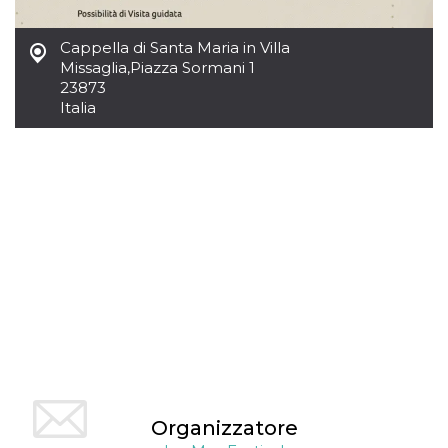
mese
viene
m.stripe.com
generalmente
utilizzato per le
prestazioni e
Cappella di Santa Maria in Villa
l'ottimizzazione
Missaglia
,
Piazza Sormani 1
dei servizi di
23873
elaborazione
dei pagamenti,
Italia
facilitando la
memorizzazione
dei contenuti
sul browser per
rendere le
pagine più
veloci.
CookieScriptConsent
4
Questo cookie
CookieScript
settimane
viene utilizzato
oooh.events
2 giorni
dal servizio
Cookie-
Script.com per
ricordare le
preferenze di
consenso sui
cookie dei
visitatori. È
necessario che il
banner dei
cookie di
Cookie-
Script.com
Organizzatore
funzioni