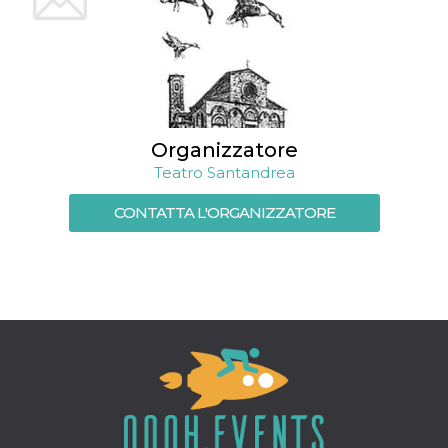
mese
viene
m.stripe.com
generalmente
utilizzato per le
prestazioni e
l'ottimizzazione
dei servizi di
elaborazione
dei pagamenti,
facilitando la
memorizzazione
dei contenuti
Organizzatore
sul browser per
rendere le
Teatro Santandrea
pagine più
veloci.
CONTATTA L'ORGANIZZATORE
CookieScriptConsent
4
Questo cookie
CookieScript
settimane
viene utilizzato
oooh.events
2 giorni
dal servizio
Cookie-
Script.com per
ricordare le
preferenze di
consenso sui
cookie dei
visitatori. È
necessario che il
banner dei
cookie di
Cookie-
Script.com
funzioni