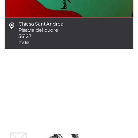
.oooh.events
browser accetti i
cookie.
PHPSESSID
Sessione
Cookie
PHP.net
generato da
oooh.events
Chiesa Sant'Andrea
applicazioni
Pisa
,
via del cuore
basate sul
linguaggio PHP.
56127
Si tratta di un
Italia
identificatore
generico
utilizzato per
mantenere le
variabili di
sessione utente.
Normalmente è
un numero
generato in
modo casuale, il
modo in cui
viene utilizzato
può essere
specifico per il
sito, ma un
buon esempio è
mantenere uno
stato di accesso
per un utente
tra le pagine.
m
1 anno 1
Questo cookie
Stripe