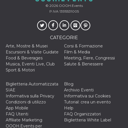
correttamente.
© 2026
OOOH.Events
Storage declaration
P.IVA 13515531005
Storage
Nome
Descrizione
type
fbssls_314278995690155
Session
storage
CATEGORIE
wpEmojiSettingsSupports
Session
Arte, Mostre & Musei
Corsi & Formazione
storage
Escursioni & Visite Guidate
Film & Media
cn_uc__
Local
Food & Beverages
Meeting, Fiere, Congressi
storage
Musica, Eventi Live, Club
Salute & Benessere
Sport & Motori
Biglietteria Automatizzata
Blog
SIAE
Archivio Eventi
Informativa sulla Privacy
Informativa sui Cookies
Condizioni di utilizzo
Tutorial: crea un evento
Provider /
App Mobile
Help
Nome
Scadenza
Descrizione
Dominio
FAQ Utenti
FAQ Organizzatori
c_user
4
Cookie di a
Meta
Affiliate Marketing
Biglietteria White Label
settimane
utente. Può
Platform Inc.
OOOH.Events per
2 giorni
essere di se
.facebook.com