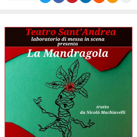
Necessari
Marketing
I cookie strettamente necessari o tecnici sono
indispensabili al funzionamento del sito. I
servizi qui presenti non potranno funzionare
senza.
Provider /
Nome
Scadenza
Descrizione
Dominio
cf_clearance
1 anno
Clearance
Cloudflare,
Cookie from
Inc.
CloudFlare
.oooh.events
stores the proof
of challenge
passed. It is
used to no
longer issue a
captcha or
jschallenge
challenge if
present. It is
required to
reach origin
server.
wordpress_test_cookie
Sessione
Cookie di
Automattic
Wordpress,
Inc.
verifica che il