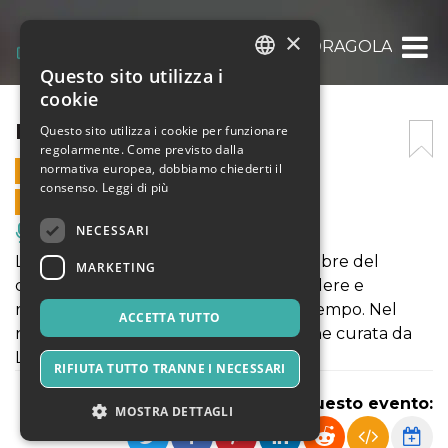
×
LA MANDRAGOLA
Questo sito utilizza i
ITALIAN
cookie
ENGLISH
LA MANDRAGOLA
Questo sito utilizza i cookie per funzionare
regolarmente. Come previsto dalla
SPANISH
normativa europea, dobbiamo chiederti il
6 DICEMBRE 2025 - 21:00
consenso.
Leggi di più
VENDITE ONLINE TERMINATE
NECESSARI
Musica, Eventi Live, Club
La Mandragola è la commedia più celebre del
MARKETING
cinquecento; una commedia che fa ridere e
riflettere sulle abitudini corrotte del tempo. Nel
ACCETTA TUTTO
nostro caso una originale rielaborazione curata da
Letizia Giuliani
RIFIUTA TUTTO TRANNE I NECESSARI
Condividi questo evento:
MOSTRA DETTAGLI