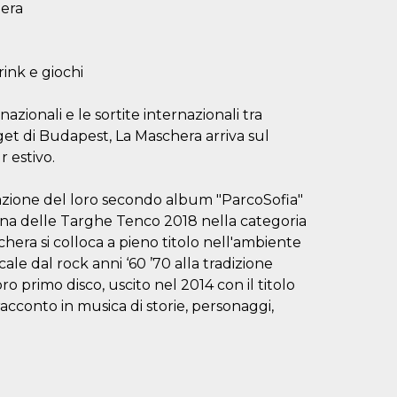
era
rink e giochi
zionali e le sortite internazionali tra
et di Budapest, La Maschera arriva sul
r estivo.
azione del loro secondo album "ParcoSofia"
uina delle Targhe Tenco 2018 nella categoria
hera si colloca a pieno titolo nell'ambiente
e dal rock anni ‘60 ’70 alla tradizione
 primo disco, uscito nel 2014 con il titolo
, il racconto in musica di storie, personaggi,