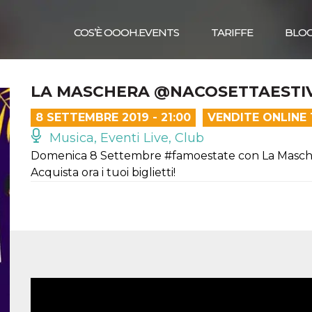
COS’È OOOH.EVENTS
TARIFFE
BLO
LA MASCHERA @NACOSETTAESTIV
8 SETTEMBRE 2019 - 21:00
VENDITE ONLINE
Musica, Eventi Live, Club
Domenica 8 Settembre #famoestate con La Masch
Acquista ora i tuoi biglietti!