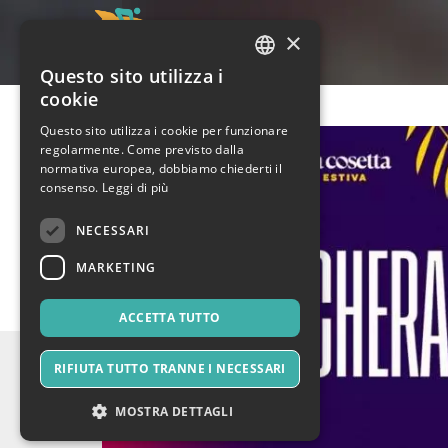
×
Questo sito utilizza i
ITALIAN
cookie
ENGLISH
Questo sito utilizza i cookie per funzionare
regolarmente. Come previsto dalla
SPANISH
normativa europea, dobbiamo chiederti il
consenso.
Leggi di più
NECESSARI
MARKETING
ACCETTA TUTTO
RIFIUTA TUTTO TRANNE I NECESSARI
MOSTRA DETTAGLI