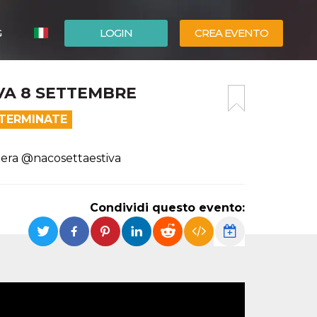
G
LOGIN
CREA EVENTO
ESPAÑOL
A 8 SETTEMBRE
ENGLISH
 TERMINATE
era @nacosettaestiva
Condividi questo evento: