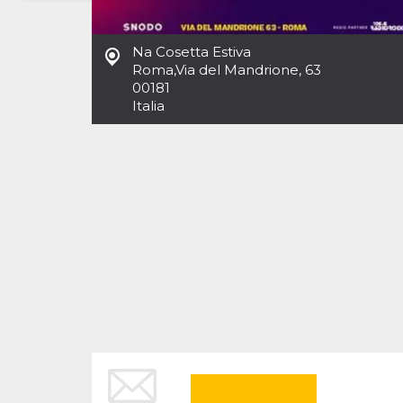
Necessari
Marketing
Na Cosetta Estiva
I cookie strettamente necessari o tecnici sono
Roma
,
Via del Mandrione, 63
indispensabili al funzionamento del sito. I
00181
servizi qui presenti non potranno funzionare
Italia
senza.
Provider /
Nome
Scadenza
Descrizione
Dominio
cf_clearance
1 anno
Clearance
Cloudflare,
Cookie from
Inc.
CloudFlare
.oooh.events
stores the proof
of challenge
passed. It is
used to no
longer issue a
captcha or
jschallenge
challenge if
present. It is
required to
reach origin
server.
wordpress_test_cookie
Sessione
Cookie di
Automattic
Wordpress,
Inc.
verifica che il