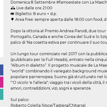
Domenica 8 Settembre #famoestate con La Masch
🕰️ Live dalle ore 21:00
🎟️ Biglietto: 8 euro + d.p.
🌳 Area free: sempre aperta dalle 18:00 con food, d
Dopo la vittoria al Premio Andrea Parodi, due tour na
Portogallo, Canada e anche Corea del Sud e lo Szig
palco di 'Na cosetta estiva per continuare il suo tou
Un lungo tour cominciato nel 2017 con la pubblic
(pubblicato per la Full Heads), entrato nella cinq
“Album in dialetto”. Il progetto musicale de La Masc
"world" combinando il variegato background musical
popolare parnenopea. Suono già strutturato nel loro
"'O vicolo 'e l'alleria"; viaggio tra i vicoli della città
amori, contraddizioni, vizi, sogni e speranze.
Sul palco:
Roberto Colella (Voce/Tastiera/Chitarra)