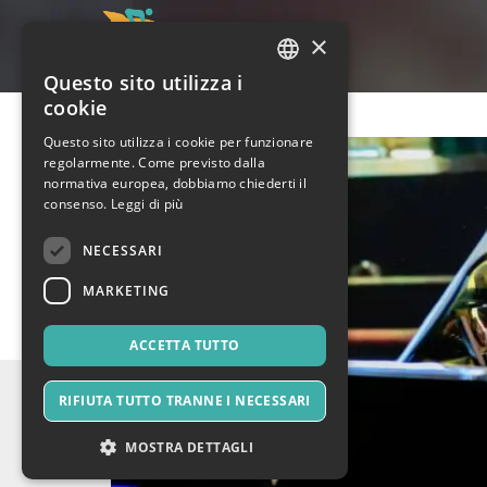
×
Questo sito utilizza i
ITALIAN
cookie
ENGLISH
Questo sito utilizza i cookie per funzionare
regolarmente. Come previsto dalla
SPANISH
normativa europea, dobbiamo chiederti il
consenso.
Leggi di più
NECESSARI
MARKETING
ACCETTA TUTTO
RIFIUTA TUTTO TRANNE I NECESSARI
MOSTRA DETTAGLI