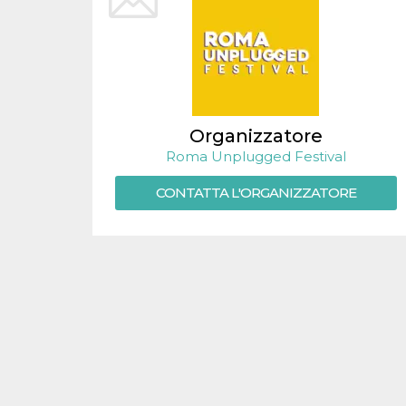
.oooh.events
browser accetti i
cookie.
PHPSESSID
Sessione
Cookie
PHP.net
generato da
oooh.events
applicazioni
basate sul
linguaggio PHP.
Si tratta di un
identificatore
Organizzatore
generico
utilizzato per
Roma Unplugged Festival
mantenere le
variabili di
CONTATTA L'ORGANIZZATORE
sessione utente.
Normalmente è
un numero
generato in
modo casuale, il
modo in cui
viene utilizzato
può essere
specifico per il
sito, ma un
buon esempio è
mantenere uno
stato di accesso
per un utente
tra le pagine.
m
1 anno 1
Questo cookie
Stripe