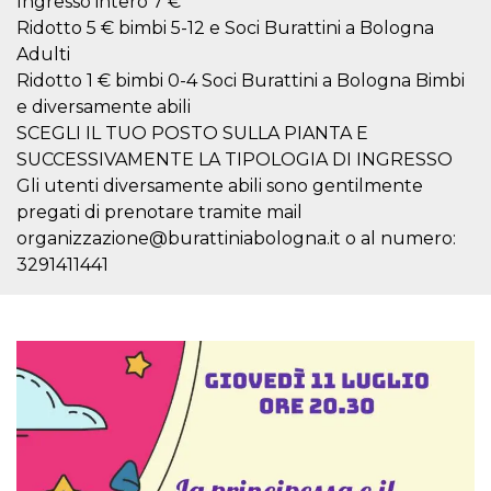
Ingresso intero 7 €
correttamente.
Ridotto 5 € bimbi 5-12 e Soci Burattini a Bologna
Storage declaration
Adulti
Storage
Ridotto 1 € bimbi 0-4 Soci Burattini a Bologna Bimbi
Nome
Descrizione
type
e diversamente abili
fbssls_314278995690155
Session
SCEGLI IL TUO POSTO SULLA PIANTA E
storage
SUCCESSIVAMENTE LA TIPOLOGIA DI INGRESSO
wpEmojiSettingsSupports
Session
Gli utenti diversamente abili sono gentilmente
storage
pregati di prenotare tramite mail
cn_uc__
Local
storage
organizzazione@burattiniabologna.it o al numero:
3291411441
Provider /
Nome
Scadenza
Descrizione
Dominio
c_user
4
Cookie di a
Meta
settimane
utente. Può
Platform Inc.
2 giorni
essere di se
.facebook.com