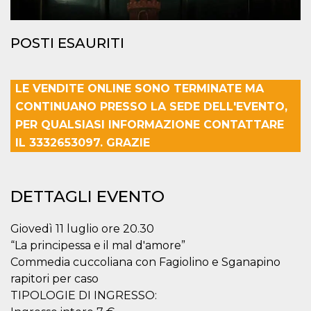
mese
viene
m.stripe.com
generalmente
utilizzato per le
prestazioni e
l'ottimizzazione
POSTI ESAURITI
dei servizi di
elaborazione
dei pagamenti,
facilitando la
LE VENDITE ONLINE SONO TERMINATE MA
memorizzazione
dei contenuti
CONTINUANO PRESSO LA SEDE DELL'EVENTO,
sul browser per
rendere le
PER QUALSIASI INFORMAZIONE CONTATTARE
pagine più
veloci.
IL 3332653097. GRAZIE
CookieScriptConsent
4
Questo cookie
CookieScript
settimane
viene utilizzato
oooh.events
2 giorni
dal servizio
Cookie-
DETTAGLI EVENTO
Script.com per
ricordare le
preferenze di
consenso sui
Giovedì 11 luglio ore 20.30
cookie dei
“La principessa e il mal d'amore”
visitatori. È
necessario che il
Commedia cuccoliana con Fagiolino e Sganapino
banner dei
cookie di
rapitori per caso
Cookie-
Script.com
TIPOLOGIE DI INGRESSO:
funzioni