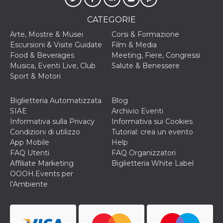
secondi
Cloudflare 
.hubspot.com
distinguere 
umani e bot
CATEGORIE
vantaggioso 
sito Web, al
Arte, Mostre & Musei
Corsi & Formazione
di effettuar
Escursioni & Visite Guidate
Film & Media
rapporti val
sull'utilizzo
Food & Beverages
Meeting, Fiere, Congressi
proprio sit
Musica, Eventi Live, Club
Salute & Benessere
_cfuvid
.hubspot.com
Sessione
Questo coo
Sport & Motori
viene utiliz
Cloudflare 
monitorare 
Biglietteria Automatizzata
Blog
utenti attra
le sessioni 
SIAE
Archivio Eventi
ottimizzare
Informativa sulla Privacy
Informativa sui Cookies
l'esperienza
dell'utente
Condizioni di utilizzo
Tutorial: crea un evento
mantenendo
App Mobile
Help
coerenza de
sessione e
FAQ Utenti
FAQ Organizzatori
fornendo se
Affiliate Marketing
Biglietteria White Label
personalizza
OOOH.Events per
YSC
Sessione
Questo cook
Google LLC
l’Ambiente
impostato 
.youtube.com
YouTube pe
tenere tracc
delle
visualizzazi
video incorp