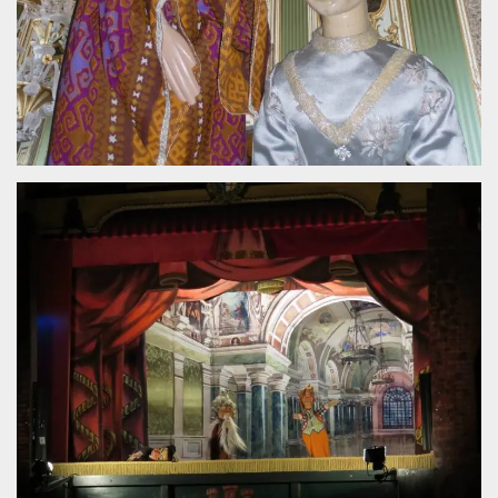
.oooh.events
browser accetti i
cookie.
PHPSESSID
Sessione
Cookie
PHP.net
generato da
oooh.events
applicazioni
basate sul
linguaggio PHP.
Si tratta di un
identificatore
generico
utilizzato per
mantenere le
variabili di
sessione utente.
Normalmente è
un numero
generato in
modo casuale, il
modo in cui
viene utilizzato
può essere
specifico per il
sito, ma un
buon esempio è
mantenere uno
stato di accesso
per un utente
tra le pagine.
m
1 anno 1
Questo cookie
Stripe