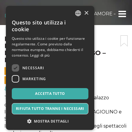
×
LA PRINCIPESSA E IL MAL D’AMORE – BU
Questo sito utilizza i
ITALIAN
cookie
ENGLISH
LA PRINCIPESSA E IL MAL
Questo sito utilizza i cookie per funzionare
regolarmente. Come previsto dalla
D’AMORE – BURATTINI A
SPANISH
normativa europea, dobbiamo chiederti il
BOLOGNA CON WOLFANGO –
consenso.
Leggi di più
ESTATE 2024
NECESSARI
11 LUGLIO 2024 - 20:30
MARKETING
VENDITE ONLINE TERMINATE
Musica, Eventi Live, Club
ACCETTA TUTTO
Ti aspettiamo nella Corte d'Onore di Palazzo
d'Accursio in Piazza Maggiore
RIFIUTA TUTTO TRANNE I NECESSARI
In scena il meglio del repertorio con FAGIOLINO e
SGANAPINO
MOSTRA DETTAGLI
Il porticato consente lo svolgimento degli spettacoli