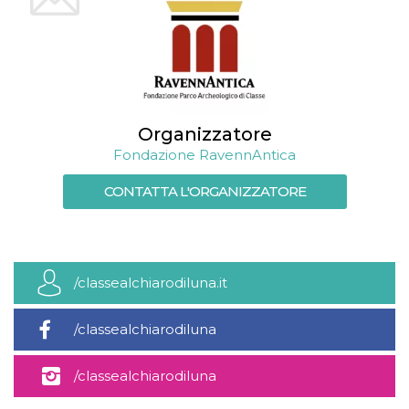
Organizzatore
Fondazione RavennAntica
CONTATTA L'ORGANIZZATORE
/classealchiarodiluna.it
/classealchiarodiluna
/classealchiarodiluna