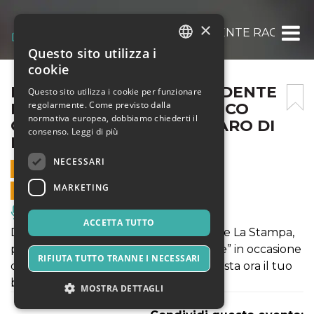
×
LA SCONFITTA DELL’OCCIDENTE RACCONTA
Questo sito utilizza i
ITALIAN
cookie
ENGLISH
LA SCONFITTA DELL’OCCIDENTE
Questo sito utilizza i cookie per funzionare
regolarmente. Come previsto dalla
RACCONTATA DA DOMENICO
SPANISH
normativa europea, dobbiamo chiederti il
QUIRICO | CLASSE AL CHIARO DI
consenso.
Leggi di più
LUNA 2020
NECESSARI
7 AGOSTO 2020 - 21:00
MARKETING
VENDITE ONLINE TERMINATE
Musica, Eventi Live, Club
ACCETTA TUTTO
Domenico Quirico, giornalista inviato de La Stampa,
parlerà de “La Sconfitta dell’Occidente” in occasione
RIFIUTA TUTTO TRANNE I NECESSARI
della rassegna Scrittura Festival. Acquista ora il tuo
biglietto.
MOSTRA DETTAGLI