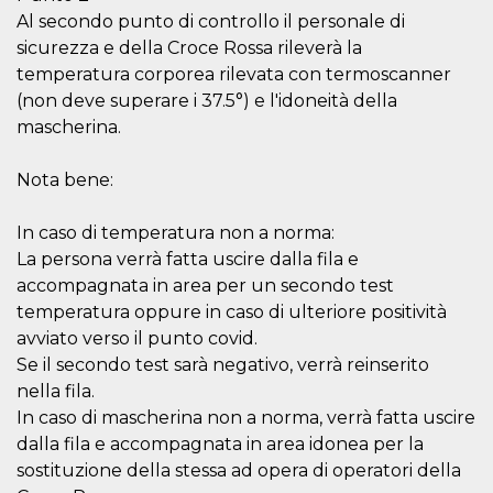
secondi
Cloudflare 
.hubspot.com
Al secondo punto di controllo il personale di
distinguere 
umani e bot
sicurezza e della Croce Rossa rileverà la
vantaggioso 
sito Web, al
temperatura corporea rilevata con termoscanner
di effettuar
(non deve superare i 37.5°) e l'idoneità della
rapporti val
sull'utilizzo
mascherina.
proprio sit
_cfuvid
.hubspot.com
Sessione
Questo coo
Nota bene:
viene utiliz
Cloudflare 
monitorare 
utenti attra
In caso di temperatura non a norma:
le sessioni 
ottimizzare
La persona verrà fatta uscire dalla fila e
l'esperienza
accompagnata in area per un secondo test
dell'utente
mantenendo
temperatura oppure in caso di ulteriore positività
coerenza de
sessione e
avviato verso il punto covid.
fornendo se
Se il secondo test sarà negativo, verrà reinserito
personalizza
nella fila.
YSC
Sessione
Questo cook
Google LLC
impostato 
.youtube.com
In caso di mascherina non a norma, verrà fatta uscire
YouTube pe
tenere tracc
dalla fila e accompagnata in area idonea per la
delle
sostituzione della stessa ad opera di operatori della
visualizzazi
video incorp