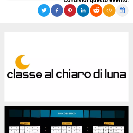
Condividi questo evento:
Necessari
Marketing
I cookie strettamente necessari o tecnici sono
indispensabili al funzionamento del sito. I
servizi qui presenti non potranno funzionare
senza.
Provider /
Nome
Scadenza
Descrizione
Dominio
cf_clearance
1 anno
Clearance
Cloudflare,
Cookie from
Inc.
CloudFlare
.oooh.events
stores the proof
of challenge
passed. It is
used to no
longer issue a
captcha or
jschallenge
challenge if
present. It is
required to
reach origin
server.
wordpress_test_cookie
Sessione
Cookie di
Automattic
Wordpress,
Inc.
verifica che il