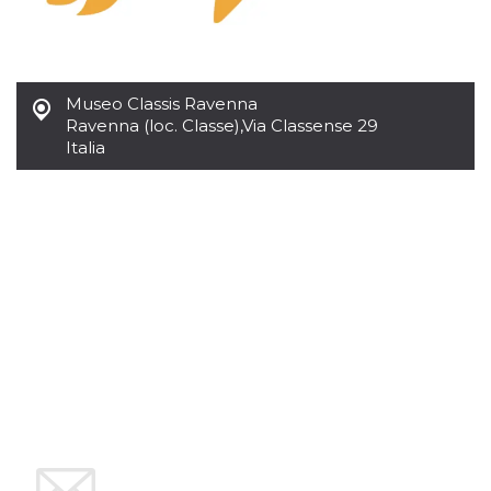
Museo Classis Ravenna
Ravenna (loc. Classe)
,
Via Classense 29
Italia