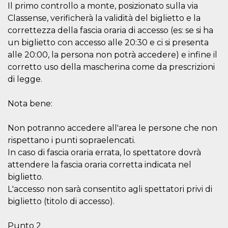
disabilitare 
.facebook.com
Il primo controllo a monte, posizionato sulla via
visualizzazi
delle inserz
Classense, verificherà la validità del biglietto e la
Meta in base
sue attività 
correttezza della fascia oraria di accesso (es: se si ha
web di terzi
un biglietto con accesso alle 20:30 e ci si presenta
sb
2 anni
Identificazi
Meta
alle 20:00, la persona non potrà accedere) e infine il
browser di
Platform Inc.
Facebook,
corretto uso della mascherina come da prescrizioni
.facebook.com
autenticazi
di legge.
marketing e 
cookie di
funzione spe
di Facebook
Nota bene:
usida
.facebook.com
Sessione
raccoglie
informazion
Non potranno accedere all'area le persone che non
browser
dell'utente 
rispettano i punti sopraelencati.
dell'identifi
univoco, uti
In caso di fascia oraria errata, lo spettatore dovrà
per persona
attendere la fascia oraria corretta indicata nel
la pubblicit
gli utenti
biglietto.
xs
3 mesi
Utilizzato p
Meta
L'accesso non sarà consentito agli spettatori privi di
mantenere 
Platform Inc.
biglietto (titolo di accesso).
sessione
.facebook.com
__cf_bm
29 minuti
Questo coo
Cloudflare
58
viene utiliz
Punto 2
Inc.