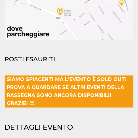
mese
viene
m.stripe.com
generalmente
utilizzato per le
prestazioni e
l'ottimizzazione
dei servizi di
elaborazione
dei pagamenti,
facilitando la
memorizzazione
dei contenuti
sul browser per
rendere le
pagine più
POSTI ESAURITI
veloci.
CookieScriptConsent
4
Questo cookie
CookieScript
settimane
viene utilizzato
oooh.events
2 giorni
dal servizio
SIAMO SPIACENTI MA L'EVENTO È SOLD OUT!
Cookie-
PROVA A GUARDARE SE ALTRI EVENTI DELLA
Script.com per
ricordare le
RASSEGNA SONO ANCORA DISPONIBILI!
preferenze di
consenso sui
GRAZIE! 😉
cookie dei
visitatori. È
necessario che il
banner dei
cookie di
DETTAGLI EVENTO
Cookie-
Script.com
funzioni