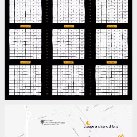
.oooh.events
browser accetti i
cookie.
PHPSESSID
Sessione
Cookie
PHP.net
generato da
oooh.events
applicazioni
basate sul
linguaggio PHP.
Si tratta di un
identificatore
generico
utilizzato per
mantenere le
variabili di
sessione utente.
Normalmente è
un numero
generato in
modo casuale, il
modo in cui
viene utilizzato
può essere
specifico per il
sito, ma un
buon esempio è
mantenere uno
stato di accesso
per un utente
tra le pagine.
m
1 anno 1
Questo cookie
Stripe