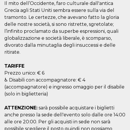
correttamente.
Il mito dell’Occidente, faro culturale dall'antica
Grecia agli Stati Uniti sembra essere sulla via del
Storage declaration
tramonto. Le certezze, che avevano fatto la gloria
Storage
Nome
Descrizione
delle nostre società, si sono ristrette, sgretolate;
type
l’infinito proclamato da superbe espressioni, quali
fbssls_314278995690155
Session
globalizzazione e società liberale, è scomparso,
storage
divorato dalla minutaglia degli insuccessi e delle
wpEmojiSettingsSupports
Session
storage
ritirate.
cn_uc__
Local
storage
TARIFFE
Prezzo unico: € 6
♿ Disabili con accompagnatore: € 4
(accompagnatore) e ingresso omaggio per il disabile
(solo in biglietteria)
ATTENZIONE:
sarà possibile acquistare i biglietti
Provider /
Nome
Scadenza
Descrizione
Dominio
anche presso la sede dell'evento solo dalle ore 14:00
c_user
4
Cookie di a
alle ore 20:00. Per gli acquisti in sede non sarà
Meta
settimane
utente. Può
Platform Inc.
possibile scegliere il posto quindi non possiamo
2 giorni
essere di se
.facebook.com