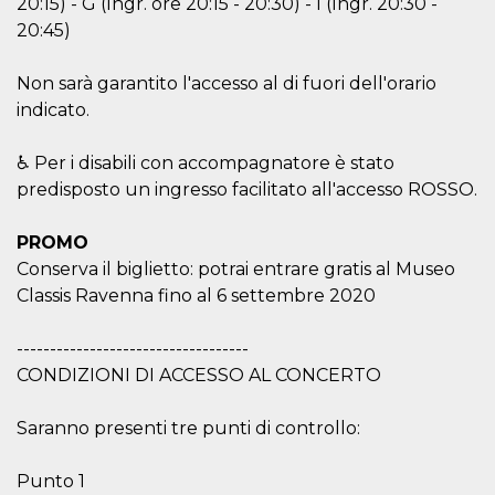
20:15) - G (Ingr. ore 20:15 - 20:30) - I (Ingr. 20:30 -
cookie viene
20:45)
anche trami
piace e altri
pulsanti e t
Facebook
Non sarà garantito l'accesso al di fuori dell'orario
posizionati 
molti siti W
indicato.
diversi.
dpr
.facebook.com
1
permette di
♿ Per i disabili con accompagnatore è stato
settimana
controllare 
funzione “S
predisposto un ingresso facilitato all'accesso ROSSO.
su Facebook
pulsante “M
piace”, rac
PROMO
le impostaz
della lingua
Conserva il biglietto: potrai entrare gratis al Museo
permettono
condividere
Classis Ravenna fino al 6 settembre 2020
pagina.
fr
3 mesi
Contiene la
Meta
-----------------------------------
combinazio
Platform Inc.
ID univoco 
CONDIZIONI DI ACCESSO AL CONCERTO
.facebook.com
browser e
dell'utente,
utilizzata pe
Saranno presenti tre punti di controllo:
pubblicità m
oo
5 anni
consente
Meta
Punto 1
all'utente di
Platform Inc.