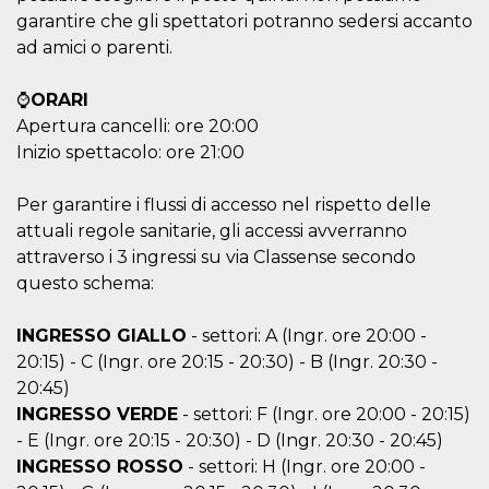
o persistent
garantire che gli spettatori potranno sedersi accanto
30 giorni
ad amici o parenti.
datr
2 anni
Questo coo
Meta
identifica il
Platform Inc.
browser che
.facebook.com
⌚
ORARI
connette a
Facebook. 
Apertura cancelli: ore 20:00
direttament
Inizio spettacolo: ore 21:00
legato alla 
Facebook
dell'utente.
Facebook s
Per garantire i flussi di accesso nel rispetto delle
che viene
utilizzato p
attuali regole sanitarie, gli accessi avverranno
aiutare con 
attraverso i 3 ingressi su via Classense secondo
sicurezza e a
di accesso
questo schema:
sospette, in
particolare p
rilevamento
INGRESSO GIALLO
- settori: A (Ingr. ore 20:00 -
bot che ten
di accedere 
20:15) - C (Ingr. ore 20:15 - 20:30) - B (Ingr. 20:30 -
servizio. F
afferma anc
20:45)
il profilo
comportame
INGRESSO VERDE
- settori: F (Ingr. ore 20:00 - 20:15)
associato a
- E (Ingr. ore 20:15 - 20:30) - D (Ingr. 20:30 - 20:45)
ciascun coo
datr viene
INGRESSO ROSSO
- settori: H (Ingr. ore 20:00 -
eliminato d
giorni. Que