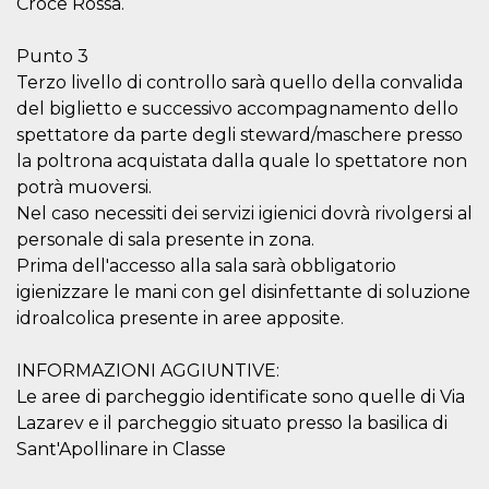
Croce Rossa.
VISITOR_INFO1_LIVE
5 mesi 4
Questo cook
Google LLC
settimane
impostato 
.youtube.com
Punto 3
Youtube pe
tenere tracc
Terzo livello di controllo sarà quello della convalida
delle prefe
dell'utente p
del biglietto e successivo accompagnamento dello
video di Yo
spettatore da parte degli steward/maschere presso
incorporati 
siti; può an
la poltrona acquistata dalla quale lo spettatore non
determinare 
visitatore de
potrà muoversi.
web sta
utilizzando 
Nel caso necessiti dei servizi igienici dovrà rivolgersi al
nuova o la
personale di sala presente in zona.
vecchia ver
dell'interfac
Prima dell'accesso alla sala sarà obbligatorio
Youtube.
igienizzare le mani con gel disinfettante di soluzione
VISITOR_PRIVACY_METADATA
5 mesi 4
Questo coo
YouTube
idroalcolica presente in aree apposite.
settimane
viene utiliz
.youtube.com
per memori
le scelte di
consenso e
INFORMAZIONI AGGIUNTIVE:
privacy dell
per la loro
Le aree di parcheggio identificate sono quelle di Via
interazione 
Lazarev e il parcheggio situato presso la basilica di
sito. Registr
sul consens
Sant'Apollinare in Classe
visitatore r
a varie poli
impostazion