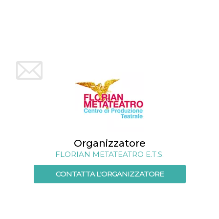
.oooh.events
browser accetti i
cookie.
PHPSESSID
Sessione
Cookie
PHP.net
generato da
oooh.events
applicazioni
basate sul
linguaggio PHP.
Si tratta di un
identificatore
generico
utilizzato per
mantenere le
variabili di
sessione utente.
Normalmente è
un numero
generato in
modo casuale, il
modo in cui
Organizzatore
viene utilizzato
può essere
FLORIAN METATEATRO E.T.S.
specifico per il
sito, ma un
buon esempio è
CONTATTA L'ORGANIZZATORE
mantenere uno
stato di accesso
per un utente
tra le pagine.
m
1 anno 1
Questo cookie
Stripe