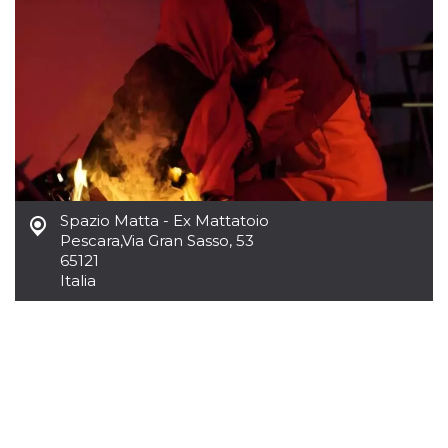
Necessari
Marketing
I cookie strettamente necessari o tecnici sono
indispensabili al funzionamento del sito. I
servizi qui presenti non potranno funzionare
senza.
Provider /
Nome
Scadenza
Descrizione
Dominio
cf_clearance
1 anno
Clearance
Cloudflare,
Cookie from
Inc.
Spazio Matta - Ex Mattatoio
CloudFlare
.oooh.events
stores the proof
Pescara
,
Via Gran Sasso, 53
of challenge
65121
passed. It is
used to no
Italia
longer issue a
captcha or
jschallenge
challenge if
present. It is
required to
reach origin
server.
wordpress_test_cookie
Sessione
Cookie di
Automattic
Wordpress,
Inc.
verifica che il