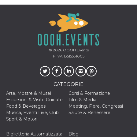
mese
viene
m.stripe.com
generalmente
utilizzato per le
prestazioni e
l'ottimizzazione
dei servizi di
elaborazione
dei pagamenti,
facilitando la
memorizzazione
dei contenuti
sul browser per
© 2026
OOOH.Events
rendere le
P.IVA 13515531005
pagine più
veloci.
CookieScriptConsent
4
Questo cookie
CookieScript
settimane
viene utilizzato
oooh.events
2 giorni
dal servizio
Cookie-
CATEGORIE
Script.com per
ricordare le
Arte, Mostre & Musei
Corsi & Formazione
preferenze di
Escursioni & Visite Guidate
Film & Media
consenso sui
cookie dei
Food & Beverages
Meeting, Fiere, Congressi
visitatori. È
Musica, Eventi Live, Club
Salute & Benessere
necessario che il
banner dei
Sport & Motori
cookie di
Cookie-
Script.com
Biglietteria Automatizzata
Blog
funzioni