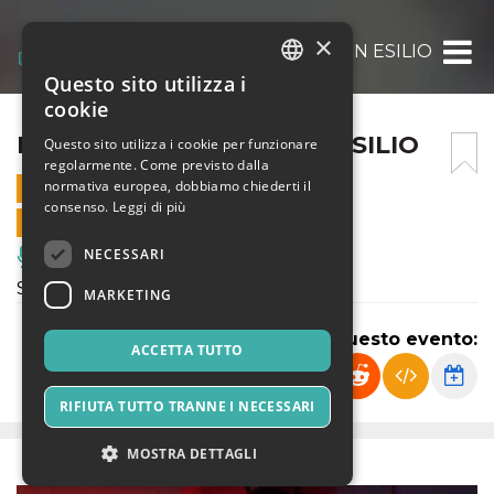
×
LA SCUOLA DI HERAT IN ESILIO
Questo sito utilizza i
ITALIAN
cookie
ENGLISH
LA SCUOLA DI HERAT IN ESILIO
Questo sito utilizza i cookie per funzionare
regolarmente. Come previsto dalla
SPANISH
normativa europea, dobbiamo chiederti il
9 NOVEMBRE 2023 - 21:00
consenso.
Leggi di più
VENDITE ONLINE TERMINATE
NECESSARI
Musica, Eventi Live, Club
Spettacolo di Teatro Contemporaneo
MARKETING
Condividi questo evento:
ACCETTA TUTTO
RIFIUTA TUTTO TRANNE I NECESSARI
MOSTRA DETTAGLI