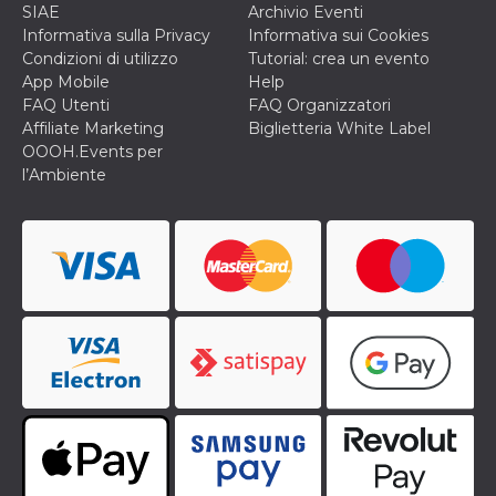
correttamente.
SIAE
Archivio Eventi
Informativa sulla Privacy
Informativa sui Cookies
Storage declaration
Condizioni di utilizzo
Tutorial: crea un evento
Storage
App Mobile
Help
Nome
Descrizione
type
FAQ Utenti
FAQ Organizzatori
Affiliate Marketing
Biglietteria White Label
fbssls_314278995690155
Session
storage
OOOH.Events per
l’Ambiente
wpEmojiSettingsSupports
Session
storage
cn_uc__
Local
storage
Provider /
Nome
Scadenza
Descrizione
Dominio
c_user
4
Cookie di a
Meta
settimane
utente. Può
Platform Inc.
2 giorni
essere di se
.facebook.com