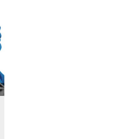
 letto
te Mi
ag di
su
eb
la
eguici
” del
i
colgono
ioni
 e
 di
 la
ne di
del
r la
irata.