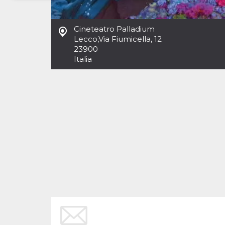
Necessari
Marketing
Cineteatro Palladium
I cookie strettamente necessari o tecnici sono
Lecco
,
Via Fiumicella, 12
indispensabili al funzionamento del sito. I
23900
servizi qui presenti non potranno funzionare
Italia
senza.
Provider /
Nome
Scadenza
Descrizione
Dominio
cf_clearance
1 anno
Clearance
Cloudflare,
Cookie from
Inc.
CloudFlare
.oooh.events
stores the proof
of challenge
passed. It is
used to no
longer issue a
captcha or
jschallenge
challenge if
present. It is
required to
reach origin
server.
wordpress_test_cookie
Sessione
Cookie di
Automattic
Wordpress,
Inc.
verifica che il