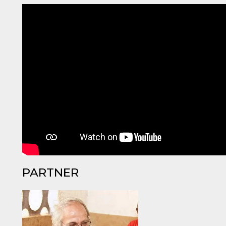
PARTNER
ccesso
ssione