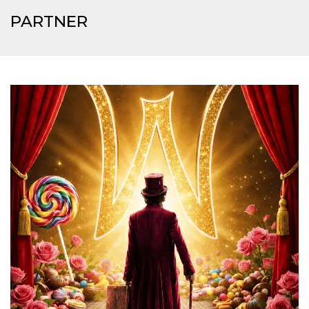
mese
viene
m.stripe.com
generalmente
PARTNER
utilizzato per le
prestazioni e
l'ottimizzazione
dei servizi di
elaborazione
dei pagamenti,
facilitando la
memorizzazione
dei contenuti
sul browser per
rendere le
pagine più
veloci.
CookieScriptConsent
4
Questo cookie
CookieScript
settimane
viene utilizzato
oooh.events
2 giorni
dal servizio
Cookie-
Script.com per
ricordare le
preferenze di
consenso sui
cookie dei
visitatori. È
necessario che il
banner dei
cookie di
Cookie-
Script.com
funzioni