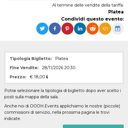
Al termine delle vendite della tariffa:
Necessari
Marketing
Platea
Condividi questo evento:
I cookie strettamente necessari o tecnici sono
indispensabili al funzionamento del sito. I
servizi qui presenti non potranno funzionare
senza.
Provider /
Nome
Scadenza
Descrizione
Dominio
cf_clearance
1 anno
Clearance
Cloudflare,
Tipologia Biglietto:
Platea
Cookie from
Inc.
CloudFlare
.oooh.events
Fine Vendite:
28/11/2026 20:30
stores the proof
of challenge
passed. It is
Prezzo:
€
18,00
used to no
longer issue a
captcha or
Potrai selezionare la tipologia di biglietto dopo aver scelto i
jschallenge
challenge if
posti sulla mappa della sala.
present. It is
required to
Anche noi di OOOH.Events applichiamo le nostre (piccole)
reach origin
server.
commissioni di servizio, nella prossima pagina le trovi
indicate.
wordpress_test_cookie
Sessione
Cookie di
Automattic
Wordpress,
Inc.
verifica che il