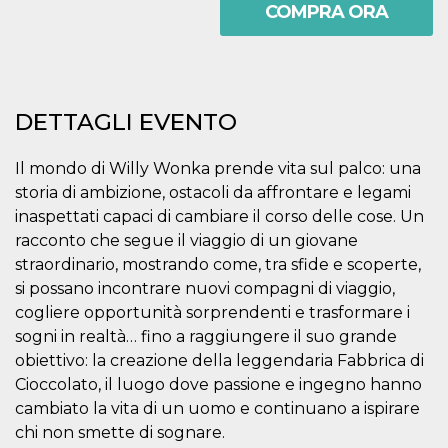
.oooh.events
COMPRA ORA
browser accetti i
cookie.
PHPSESSID
Sessione
Cookie
PHP.net
generato da
oooh.events
applicazioni
basate sul
linguaggio PHP.
DETTAGLI EVENTO
Si tratta di un
identificatore
generico
Il mondo di Willy Wonka prende vita sul palco: una
utilizzato per
mantenere le
storia di ambizione, ostacoli da affrontare e legami
variabili di
sessione utente.
inaspettati capaci di cambiare il corso delle cose. Un
Normalmente è
un numero
racconto che segue il viaggio di un giovane
generato in
straordinario, mostrando come, tra sfide e scoperte,
modo casuale, il
modo in cui
si possano incontrare nuovi compagni di viaggio,
viene utilizzato
può essere
cogliere opportunità sorprendenti e trasformare i
specifico per il
sogni in realtà… fino a raggiungere il suo grande
sito, ma un
buon esempio è
obiettivo: la creazione della leggendaria Fabbrica di
mantenere uno
stato di accesso
Cioccolato, il luogo dove passione e ingegno hanno
per un utente
tra le pagine.
cambiato la vita di un uomo e continuano a ispirare
chi non smette di sognare.
m
1 anno 1
Questo cookie
Stripe