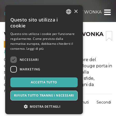
×
W – LA STORIA DI WILLY WONKA
Questo sito utilizza i
ITALIAN
cookie
ENGLISH
W – LA STORIA DI WILLY WONKA
Questo sito utilizza i cookie per funzionare
regolarmente. Come previsto dalla
SPANISH
normativa europea, dobbiamo chiederti il
28 NOVEMBRE 2026 - 20:30
consenso.
Leggi di più
Musica, Eventi Live, Club
C’è un luogo dove i sogni hanno il sapore del
NECESSARI
cioccolato… La compagnia di musical Mouge porta in
MARKETING
scena la storia di Willy Wonka, ispirata alla
leggendaria Fabbrica di Cioccolato, tra sfide,
ACCETTA TUTTO
compagni di viaggio, opportunità e sogni da
realizzare.
RIFIUTA TUTTO TRANNE I NECESSARI
Giorni
Ore
Minuti
Secondi
MOSTRA DETTAGLI