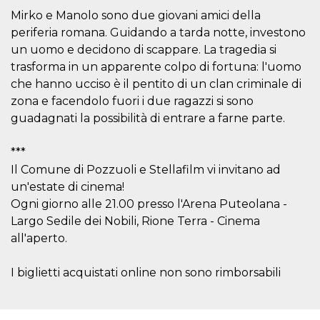
.oooh.events
browser accetti i
Mirko e Manolo sono due giovani amici della
cookie.
periferia romana. Guidando a tarda notte, investono
PHPSESSID
Sessione
Cookie
PHP.net
un uomo e decidono di scappare. La tragedia si
generato da
oooh.events
applicazioni
trasforma in un apparente colpo di fortuna: l'uomo
basate sul
linguaggio PHP.
che hanno ucciso è il pentito di un clan criminale di
Si tratta di un
zona e facendolo fuori i due ragazzi si sono
identificatore
generico
guadagnati la possibilità di entrare a farne parte.
utilizzato per
mantenere le
variabili di
sessione utente.
***
Normalmente è
Il Comune di Pozzuoli e Stellafilm vi invitano ad
un numero
generato in
un'estate di cinema!
modo casuale, il
modo in cui
Ogni giorno alle 21.00 presso l'Arena Puteolana -
viene utilizzato
Largo Sedile dei Nobili, Rione Terra - Cinema
può essere
specifico per il
all'aperto.
sito, ma un
buon esempio è
mantenere uno
stato di accesso
I biglietti acquistati online non sono rimborsabili
per un utente
tra le pagine.
m
1 anno 1
Questo cookie
Stripe