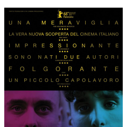
mese
viene
m.stripe.com
generalmente
utilizzato per le
prestazioni e
l'ottimizzazione
dei servizi di
elaborazione
dei pagamenti,
facilitando la
memorizzazione
dei contenuti
sul browser per
rendere le
pagine più
veloci.
CookieScriptConsent
4
Questo cookie
CookieScript
settimane
viene utilizzato
oooh.events
2 giorni
dal servizio
Cookie-
Script.com per
ricordare le
preferenze di
consenso sui
cookie dei
visitatori. È
necessario che il
banner dei
cookie di
Cookie-
Script.com
funzioni