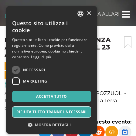
×
LA TERRA DELL’ABBASTANZA ALL’ARENA P
Questo sito utilizza i
ITALIAN
cookie
ENGLISH
LA TERRA DELL’ABBASTANZA
Questo sito utilizza i cookie per funzionare
regolarmente. Come previsto dalla
ALL’ARENA PUTEOLANA IL 23
SPANISH
normativa europea, dobbiamo chiederti il
AGOSTO 2018
consenso.
Leggi di più
23 AGOSTO 2018 - 21:00
NECESSARI
VENDITE ONLINE TERMINATE
MARKETING
Film & Media
ARENA PUTEOLANA - RIONE TERRA POZZUOLI -
ACCETTA TUTTO
INIZIO SPETTACOLO ORE 21.00 il film La Terra
dell'Abbastanza
RIFIUTA TUTTO TRANNE I NECESSARI
Condividi questo evento:
MOSTRA DETTAGLI