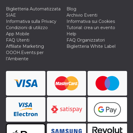
disabilitare 
.facebook.com
visualizzazi
delle inserz
Biglietteria Automatizzata
Blog
Meta in base
SIAE
Archivio Eventi
sue attività 
web di terzi
Informativa sulla Privacy
Informativa sui Cookies
Condizioni di utilizzo
Tutorial: crea un evento
sb
2 anni
Identificazi
Meta
App Mobile
Help
browser di
Platform Inc.
Facebook,
.facebook.com
FAQ Utenti
FAQ Organizzatori
autenticazi
Affiliate Marketing
Biglietteria White Label
marketing e 
cookie di
OOOH.Events per
funzione spe
l’Ambiente
di Facebook
usida
.facebook.com
Sessione
raccoglie
informazion
browser
dell'utente 
dell'identifi
univoco, uti
per persona
la pubblicit
gli utenti
xs
3 mesi
Utilizzato p
Meta
mantenere 
Platform Inc.
sessione
.facebook.com
__cf_bm
29 minuti
Questo coo
Cloudflare
58
viene utiliz
Inc.