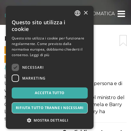
×
LA VALIGIA DIPLOMATICA
Questo sito utilizza i
ITALIAN
cookie
ENGLISH
LA VALIGIA DIPLOMATICA
Questo sito utilizza i cookie per funzionare
regolarmente. Come previsto dalla
SPANISH
normativa europea, dobbiamo chiederti il
25 NOVEMBRE 2023 - 20:45
consenso.
Leggi di più
VENDITE ONLINE TERMINATE
NECESSARI
Musica, Eventi Live, Club
La Valigia Diplomatica
MARKETING
Una farsa in grande stile con scambi di persona e di
valigette.
ACCETTA TUTTO
Mr Tweedie ipocondriaco assistente del ministro del
Commercio inglese arriva in casa di Pamela e Barry
RIFIUTA TUTTO TRANNE I NECESSARI
Layton per riavere la valigetta che Barry ha
scambiato per errore
MOSTRA DETTAGLI