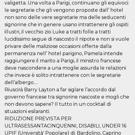
correttamente.
valigetta. Una volta a Parigi, continuano gli equivoci:
le segretarie che gli vengono proposte dall’ hotel
Storage declaration
non sono delle vere segretarie ma delle seducenti
Storage
Nome
Descrizione
signorine che in genere usano intrattenere gli ospiti
type
illustri, il vecchio zio Luke a tratti folle a tratti
fbssls_314278995690155
Session
lucidissimo segue di nascosto il nipote e non si vuole
storage
privare delle maliziose occasioni offerte dalla
wpEmojiSettingsSupports
Session
storage
permanenza nell’ hotel parigino, Pamela intende
raggiungere il marito a Parigi, il ministro francese
cn_uc__
Local
storage
deve nascondere a una moglie assurda le relazioni
che invece è solito intrattenere con le segretarie
dell’albergo….
Riuscirà Barry Layton a far siglare l’accordo dal
governo francese tra signorine nascoste e mogli che
non devono sapere? Il tutto in un cocktail di
situazioni esilaranti.
Provider /
Nome
Scadenza
Descrizione
Dominio
RIDUZIONE PREVISTA PER
ULTRASESSANTACINQUENNI, DISABILI, UNDER 16
c_user
4
Cookie di a
Meta
settimane
utente. Può
Platform Inc.
UPIF (Università' Popolare) di: Bardolino, Caprino
2 giorni
essere di se
.facebook.com