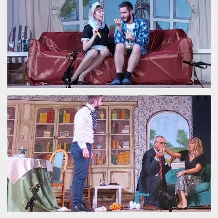
.oooh.events
browser accetti i
cookie.
PHPSESSID
Sessione
Cookie
PHP.net
generato da
oooh.events
applicazioni
basate sul
linguaggio PHP.
Si tratta di un
identificatore
generico
utilizzato per
mantenere le
variabili di
sessione utente.
Normalmente è
un numero
generato in
modo casuale, il
modo in cui
viene utilizzato
può essere
specifico per il
sito, ma un
buon esempio è
mantenere uno
stato di accesso
per un utente
tra le pagine.
m
1 anno 1
Questo cookie
Stripe