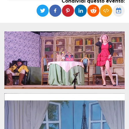
Condividi questo evento:
Necessari
Marketing
I cookie strettamente necessari o tecnici sono
indispensabili al funzionamento del sito. I
servizi qui presenti non potranno funzionare
senza.
Provider /
Nome
Scadenza
Descrizione
Dominio
cf_clearance
1 anno
Clearance
Cloudflare,
Cookie from
Inc.
CloudFlare
.oooh.events
stores the proof
of challenge
passed. It is
used to no
longer issue a
captcha or
jschallenge
challenge if
present. It is
required to
reach origin
server.
wordpress_test_cookie
Sessione
Cookie di
Automattic
Wordpress,
Inc.
verifica che il