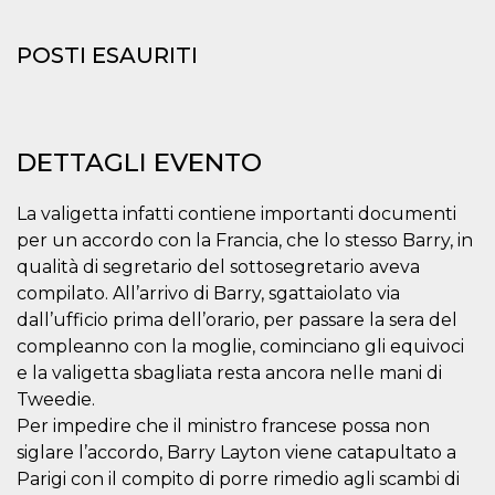
mese
viene
m.stripe.com
generalmente
utilizzato per le
prestazioni e
POSTI ESAURITI
l'ottimizzazione
dei servizi di
elaborazione
dei pagamenti,
facilitando la
memorizzazione
DETTAGLI EVENTO
dei contenuti
sul browser per
rendere le
pagine più
La valigetta infatti contiene importanti documenti
veloci.
per un accordo con la Francia, che lo stesso Barry, in
CookieScriptConsent
4
Questo cookie
CookieScript
qualità di segretario del sottosegretario aveva
settimane
viene utilizzato
oooh.events
2 giorni
dal servizio
compilato. All’arrivo di Barry, sgattaiolato via
Cookie-
Script.com per
dall’ufficio prima dell’orario, per passare la sera del
ricordare le
preferenze di
compleanno con la moglie, cominciano gli equivoci
consenso sui
e la valigetta sbagliata resta ancora nelle mani di
cookie dei
visitatori. È
Tweedie.
necessario che il
banner dei
Per impedire che il ministro francese possa non
cookie di
siglare l’accordo, Barry Layton viene catapultato a
Cookie-
Script.com
Parigi con il compito di porre rimedio agli scambi di
funzioni