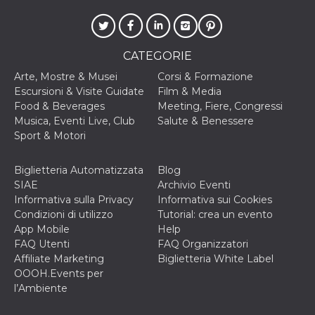
privacy,
garantendo 
loro prefer
siano onora
nelle sessio
CATEGORIE
future.
Arte, Mostre & Musei
Corsi & Formazione
__Secure-ROLLOUT_TOKEN
.youtube.com
5 mesi 4
Utilizzato d
settimane
YouTube pe
Escursioni & Visite Guidate
Film & Media
gestire
Food & Beverages
Meeting, Fiere, Congressi
l'implement
e la
Musica, Eventi Live, Club
Salute & Benessere
sperimenta
Sport & Motori
delle funzio
Aiuta Googl
controllare 
nuove
Biglietteria Automatizzata
Blog
funzionalità
SIAE
Archivio Eventi
modifiche
dell'interfac
Informativa sulla Privacy
Informativa sui Cookies
vengono mo
Condizioni di utilizzo
Tutorial: crea un evento
agli utenti
nell'ambito 
App Mobile
Help
e
FAQ Utenti
FAQ Organizzatori
implementa
graduali,
Affiliate Marketing
Biglietteria White Label
garantendo
OOOH.Events per
un'esperien
coerente pe
l’Ambiente
determinat
utente dura
esperiment