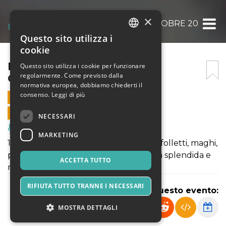
×
LA VILLA IN FIABA 18-19 OTTOBRE 2025 – 18
Questo sito utilizza i
ITALIAN
cookie
ENGLISH
LA VILLA IN FIABA 18-19
Questo sito utilizza i cookie per funzionare
regolarmente. Come previsto dalla
OTTOBRE 2025 – 18
SPANISH
normativa europea, dobbiamo chiederti il
consenso.
Leggi di più
18 OTTOBRE 2025 - 11:00
VENDITE ONLINE TERMINATE
NECESSARI
Musica, Eventi Live, Club
MARKETING
18 - 19 ottobre 2025. Draghi, elfi, orchi, folletti, maghi,
principesse.... Il fascino delle fiabe nella splendida e
ACCETTA TUTTO
maestosa Villa Contarini.
RIFIUTA TUTTO TRANNE I NECESSARI
Condividi questo evento:
MOSTRA DETTAGLI