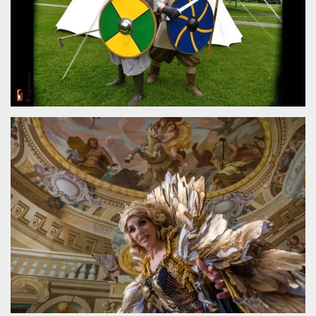
.oooh.events
browser accetti i
cookie.
PHPSESSID
Sessione
Cookie
PHP.net
generato da
oooh.events
applicazioni
basate sul
linguaggio PHP.
Si tratta di un
identificatore
generico
utilizzato per
mantenere le
variabili di
sessione utente.
Normalmente è
un numero
generato in
modo casuale, il
modo in cui
viene utilizzato
può essere
specifico per il
sito, ma un
buon esempio è
mantenere uno
stato di accesso
per un utente
tra le pagine.
m
1 anno 1
Questo cookie
Stripe