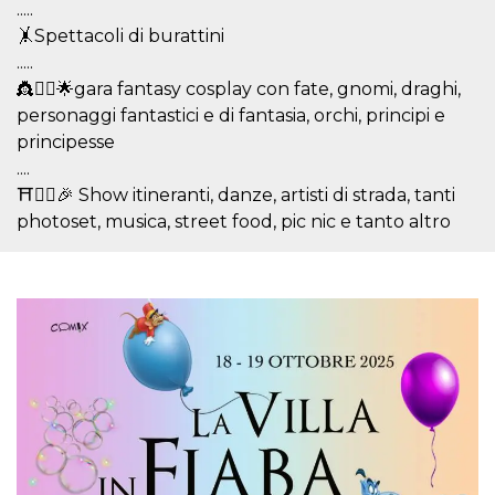
.....
o persistent
30 giorni
🤸Spettacoli di burattini
datr
2 anni
Questo coo
Meta
.....
identifica il
Platform Inc.
👸🧚‍♀️🌟gara fantasy cosplay con fate, gnomi, draghi,
browser che
.facebook.com
connette a
personaggi fantastici e di fantasia, orchi, principi e
Facebook. 
direttament
principesse
legato alla 
....
Facebook
dell'utente.
⛩🤹‍♀️🎉 Show itineranti, danze, artisti di strada, tanti
Facebook s
che viene
photoset, musica, street food, pic nic e tanto altro
utilizzato p
aiutare con 
sicurezza e a
di accesso
sospette, in
particolare p
rilevamento
bot che ten
di accedere 
servizio. F
afferma anc
il profilo
comportame
associato a
ciascun coo
datr viene
eliminato d
giorni. Que