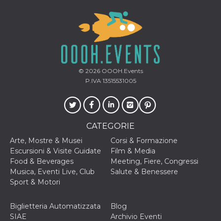
secondi
Cloudflare 
.hubspot.com
distinguere 
umani e bot
vantaggioso 
sito Web, al
di effettuar
rapporti val
sull'utilizzo
proprio sit
© 2026
OOOH.Events
_cfuvid
.hubspot.com
Sessione
Questo coo
viene utiliz
P.IVA 13515531005
Cloudflare 
monitorare 
utenti attra
le sessioni 
ottimizzare
l'esperienza
CATEGORIE
dell'utente
mantenendo
Arte, Mostre & Musei
Corsi & Formazione
coerenza de
sessione e
Escursioni & Visite Guidate
Film & Media
fornendo se
Food & Beverages
Meeting, Fiere, Congressi
personalizza
Musica, Eventi Live, Club
Salute & Benessere
YSC
Sessione
Questo cook
Google LLC
Sport & Motori
impostato 
.youtube.com
YouTube pe
tenere tracc
delle
Biglietteria Automatizzata
Blog
visualizzazi
SIAE
Archivio Eventi
video incorp