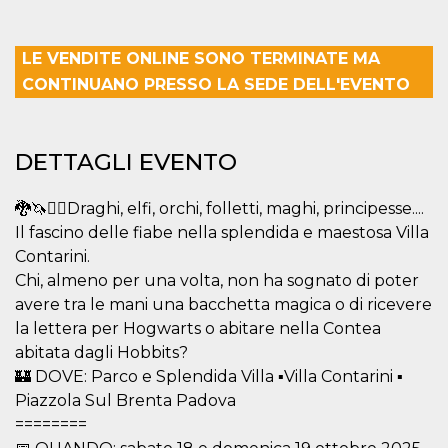
mese
viene
m.stripe.com
generalmente
utilizzato per le
prestazioni e
LE VENDITE ONLINE SONO TERMINATE MA
l'ottimizzazione
dei servizi di
CONTINUANO PRESSO LA SEDE DELL'EVENTO
elaborazione
dei pagamenti,
facilitando la
memorizzazione
dei contenuti
sul browser per
DETTAGLI EVENTO
rendere le
pagine più
veloci.
🐉🦄🧙‍♂️Draghi, elfi, orchi, folletti, maghi, principesse....
CookieScriptConsent
4
Questo cookie
CookieScript
Il fascino delle fiabe nella splendida e maestosa Villa
settimane
viene utilizzato
oooh.events
2 giorni
dal servizio
Contarini.
Cookie-
Chi, almeno per una volta, non ha sognato di poter
Script.com per
ricordare le
avere tra le mani una bacchetta magica o di ricevere
preferenze di
consenso sui
la lettera per Hogwarts o abitare nella Contea
cookie dei
abitata dagli Hobbits?
visitatori. È
necessario che il
🏰 DOVE: Parco e Splendida Villa ▪️Villa Contarini ▪️
banner dei
cookie di
Piazzola Sul Brenta Padova
Cookie-
Script.com
========
funzioni