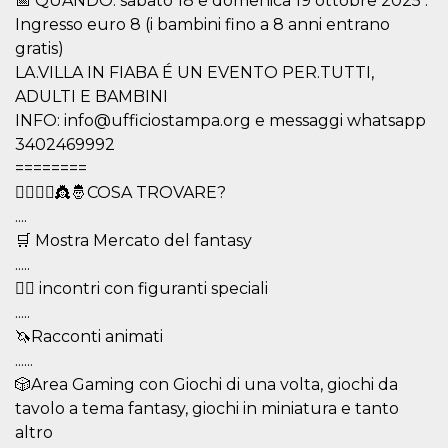
📅 QUANDO: sabato 18 e domenica 19 ottobre 2025 .
correttamente.
Ingresso euro 8 (i bambini fino a 8 anni entrano
Storage declaration
gratis)
Storage
LA.VILLA IN FIABA É UN EVENTO PER.TUTTI,
Nome
Descrizione
type
ADULTI E BAMBINI
fbssls_314278995690155
Session
INFO: info@ufficiostampa.org e messaggi whatsapp
storage
3402469992
wpEmojiSettingsSupports
Session
========
storage
🧙‍♂️🧚‍♀️👸🤴COSA TROVARE?
cn_uc__
Local
....
storage
🛒 Mostra Mercato del fantasy
.....
🧙‍♂️ incontri con figuranti speciali
.....
🦄Racconti animati
......
Provider /
Nome
Scadenza
Descrizione
🎲Area Gaming con Giochi di una volta, giochi da
Dominio
tavolo a tema fantasy, giochi in miniatura e tanto
c_user
4
Cookie di a
Meta
settimane
utente. Può
altro
Platform Inc.
2 giorni
essere di se
.facebook.com