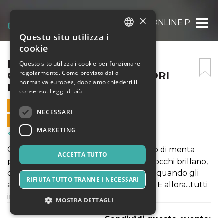
×
LABORATORIO DI CUCINA ONLINE PER BIMB
Questo sito utilizza i
ITALIAN
cookie
ENGLISH
LABORATORIO DI CUCINA
Questo sito utilizza i cookie per funzionare
regolarmente. Come previsto dalla
ONLINE PER BIMBI: I SAPORI
SPANISH
normativa europea, dobbiamo chiederti il
DELLA PRIMAVERA
consenso.
Leggi di più
10 APRILE 2021 - 11:00
NECESSARI
VENDITE ONLINE TERMINATE
MARKETING
Corsi & Formazione
Quando di erba odora il vento, quando di menta
ACCETTA TUTTO
profuma la sera, quando di fragole gli occhi brillano,
quando asparagi le mani contengono, quando gli
RIFIUTA TUTTO TRANNE I NECESSARI
agretti la pancia assapora, è primavera! E allora...tutti
in cucina per gustarne i freschi sapori!
MOSTRA DETTAGLI