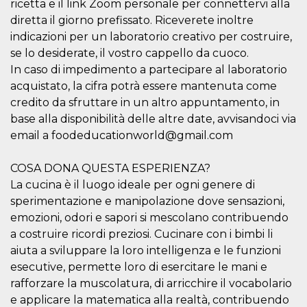
ricetta e il link Zoom personale per connettervi alla
o persistent
30 giorni
diretta il giorno prefissato. Riceverete inoltre
indicazioni per un laboratorio creativo per costruire,
datr
2 anni
Questo coo
Meta
identifica il
Platform Inc.
se lo desiderate, il vostro cappello da cuoco.
browser che
.facebook.com
connette a
In caso di impedimento a partecipare al laboratorio
Facebook. 
acquistato, la cifra potrà essere mantenuta come
direttament
legato alla 
credito da sfruttare in un altro appuntamento, in
Facebook
dell'utente.
base alla disponibilità delle altre date, avvisandoci via
Facebook s
che viene
email a foodeducationworld@gmail.com
utilizzato p
aiutare con 
sicurezza e a
COSA DONA QUESTA ESPERIENZA?
di accesso
sospette, in
La cucina è il luogo ideale per ogni genere di
particolare p
sperimentazione e manipolazione dove sensazioni,
rilevamento
bot che ten
emozioni, odori e sapori si mescolano contribuendo
di accedere 
servizio. F
a costruire ricordi preziosi. Cucinare con i bimbi li
afferma anc
il profilo
aiuta a sviluppare la loro intelligenza e le funzioni
comportame
esecutive, permette loro di esercitare le mani e
associato a
ciascun coo
rafforzare la muscolatura, di arricchire il vocabolario
datr viene
eliminato d
e applicare la matematica alla realtà, contribuendo
giorni. Que