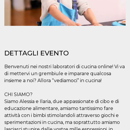
mese
viene
m.stripe.com
generalmente
utilizzato per le
prestazioni e
l'ottimizzazione
dei servizi di
elaborazione
dei pagamenti,
facilitando la
memorizzazione
dei contenuti
sul browser per
rendere le
DETTAGLI EVENTO
pagine più
veloci.
CookieScriptConsent
4
Questo cookie
Benvenuti nei nostri laboratori di cucina online! Vi va
CookieScript
settimane
viene utilizzato
oooh.events
di mettervi un grembiule e imparare qualcosa
2 giorni
dal servizio
Cookie-
insieme a noi? Allora “vediamoci” in cucina!
Script.com per
ricordare le
preferenze di
CHI SIAMO?
consenso sui
cookie dei
Siamo Alessia e Ilaria, due appassionate di cibo e di
visitatori. È
necessario che il
educazione alimentare, amiamo tantissimo fare
banner dei
cookie di
attività con i bimbi stimolandoli attraverso giochi e
Cookie-
sperimentazioni in cucina, ma soprattutto amiamo
Script.com
funzioni
lasciarci stupire dalle vostre mille espressioni, in