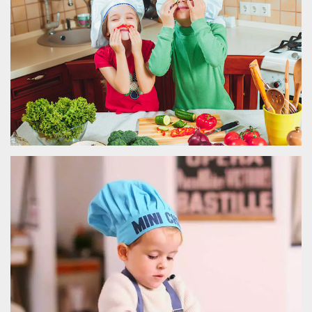
.oooh.events
browser accetti i
cookie.
PHPSESSID
Sessione
Cookie
PHP.net
generato da
oooh.events
applicazioni
basate sul
linguaggio PHP.
Si tratta di un
identificatore
generico
utilizzato per
mantenere le
variabili di
sessione utente.
Normalmente è
un numero
generato in
modo casuale, il
modo in cui
viene utilizzato
può essere
specifico per il
sito, ma un
buon esempio è
mantenere uno
stato di accesso
per un utente
tra le pagine.
m
1 anno 1
Questo cookie
Stripe