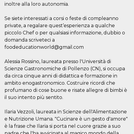
inoltre alla loro autonomia.
cookie viene
anche trami
piace e altri
pulsanti e t
Se siete interessati a corsi o feste di compleanno
Facebook
posizionati 
private, a regalare quest’esperienza a qualche
molti siti W
piccolo Chef o per qualsiasi informazione, dubbio o
diversi.
domanda scriveteci a
dpr
.facebook.com
1
permette di
settimana
controllare 
foodeducationworld@gmail.com
funzione “S
su Facebook
pulsante “M
Alessia Rossino, laureata presso l'Università di
piace”, rac
le impostaz
Scienze Gastronomiche di Pollenzo (CN), si occupa
della lingua
permettono
da circa cinque anni di didattica e formazione in
condividere
ambito enogastronomico. Costruire ricordi che
pagina.
profumano di cose buone e risate allegre di bimbi è
fr
3 mesi
Contiene la
Meta
combinazio
il suo intento più sentito.
Platform Inc.
ID univoco 
.facebook.com
browser e
dell'utente,
Ilaria Vezzoli, laureata in Scienze dell'Alimentazione
utilizzata pe
pubblicità m
e Nutrizione Umana. "Cucinare è un gesto d'amore"
è la frase che Ilaria si porta nel cuore grazie a suo
oo
5 anni
consente
Meta
all'utente di
Platform Inc.
padre che l'ha avvicinata al magico mondo della