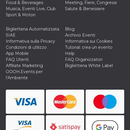
Food & Beverages
Meeting, Fiere, Congressi
privacy,
garantendo 
Musica, Eventi Live, Club
Salute & Benessere
loro prefer
Sport & Motori
siano onora
nelle sessio
future.
Biglietteria Automatizzata
Blog
__Secure-ROLLOUT_TOKEN
.youtube.com
5 mesi 4
Utilizzato d
SIAE
Archivio Eventi
settimane
YouTube pe
gestire
Informativa sulla Privacy
Informativa sui Cookies
l'implement
Condizioni di utilizzo
Tutorial: crea un evento
e la
sperimenta
App Mobile
Help
delle funzio
FAQ Utenti
FAQ Organizzatori
Aiuta Googl
controllare 
Affiliate Marketing
Biglietteria White Label
nuove
OOOH.Events per
funzionalità
modifiche
l’Ambiente
dell'interfac
vengono mo
agli utenti
nell'ambito 
e
implementa
graduali,
garantendo
un'esperien
coerente pe
determinat
utente dura
esperiment