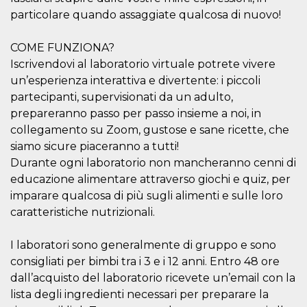
correttamente.
particolare quando assaggiate qualcosa di nuovo!
Storage declaration
COME FUNZIONA?
Storage
Nome
Descrizione
type
Iscrivendovi al laboratorio virtuale potrete vivere
un’esperienza interattiva e divertente: i piccoli
fbssls_314278995690155
Session
storage
partecipanti, supervisionati da un adulto,
wpEmojiSettingsSupports
Session
prepareranno passo per passo insieme a noi, in
storage
collegamento su Zoom, gustose e sane ricette, che
cn_uc__
Local
siamo sicure piaceranno a tutti!
storage
Durante ogni laboratorio non mancheranno cenni di
educazione alimentare attraverso giochi e quiz, per
imparare qualcosa di più sugli alimenti e sulle loro
caratteristiche nutrizionali.
I laboratori sono generalmente di gruppo e sono
Provider /
consigliati per bimbi tra i 3 e i 12 anni. Entro 48 ore
Nome
Scadenza
Descrizione
Dominio
dall’acquisto del laboratorio ricevete un’email con la
c_user
4
Cookie di a
Meta
lista degli ingredienti necessari per preparare la
settimane
utente. Può
Platform Inc.
2 giorni
essere di se
.facebook.com