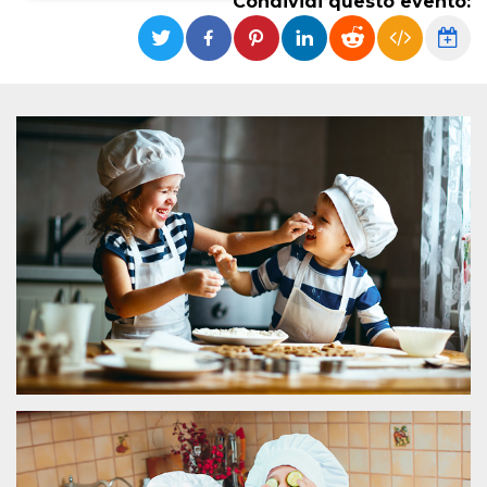
Condividi questo evento:
Necessari
Marketing
I cookie strettamente necessari o tecnici sono
indispensabili al funzionamento del sito. I
servizi qui presenti non potranno funzionare
senza.
Provider /
Nome
Scadenza
Descrizione
Dominio
cf_clearance
1 anno
Clearance
Cloudflare,
Cookie from
Inc.
CloudFlare
.oooh.events
stores the proof
of challenge
passed. It is
used to no
longer issue a
captcha or
jschallenge
challenge if
present. It is
required to
reach origin
server.
wordpress_test_cookie
Sessione
Cookie di
Automattic
Wordpress,
Inc.
verifica che il