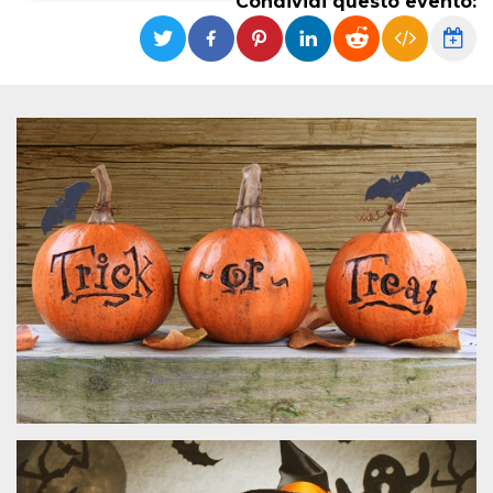
Condividi questo evento:
Necessari
Marketing
I cookie strettamente necessari o tecnici sono
indispensabili al funzionamento del sito. I
servizi qui presenti non potranno funzionare
senza.
Provider /
Nome
Scadenza
Descrizione
Dominio
cf_clearance
1 anno
Clearance
Cloudflare,
Cookie from
Inc.
CloudFlare
.oooh.events
stores the proof
of challenge
passed. It is
used to no
longer issue a
captcha or
jschallenge
challenge if
present. It is
required to
reach origin
server.
wordpress_test_cookie
Sessione
Cookie di
Automattic
Wordpress,
Inc.
verifica che il