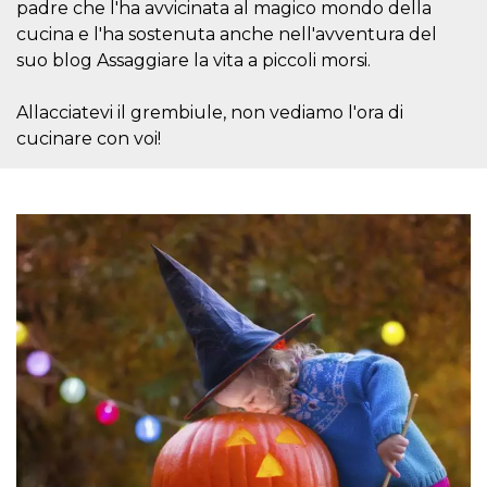
disabilitare 
.facebook.com
padre che l'ha avvicinata al magico mondo della
visualizzazi
delle inserz
cucina e l'ha sostenuta anche nell'avventura del
Meta in base
suo blog Assaggiare la vita a piccoli morsi.
sue attività 
web di terzi
sb
2 anni
Identificazi
Meta
Allacciatevi il grembiule, non vediamo l'ora di
browser di
Platform Inc.
cucinare con voi!
Facebook,
.facebook.com
autenticazi
marketing e 
cookie di
funzione spe
di Facebook
usida
.facebook.com
Sessione
raccoglie
informazion
browser
dell'utente 
dell'identifi
univoco, uti
per persona
la pubblicit
gli utenti
xs
3 mesi
Utilizzato p
Meta
mantenere 
Platform Inc.
sessione
.facebook.com
__cf_bm
29 minuti
Questo coo
Cloudflare
58
viene utiliz
Inc.