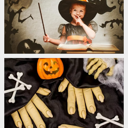
.oooh.events
browser accetti i
cookie.
PHPSESSID
Sessione
Cookie
PHP.net
generato da
oooh.events
applicazioni
basate sul
linguaggio PHP.
Si tratta di un
identificatore
generico
utilizzato per
mantenere le
variabili di
sessione utente.
Normalmente è
un numero
generato in
modo casuale, il
modo in cui
viene utilizzato
può essere
specifico per il
sito, ma un
buon esempio è
mantenere uno
stato di accesso
per un utente
tra le pagine.
m
1 anno 1
Questo cookie
Stripe