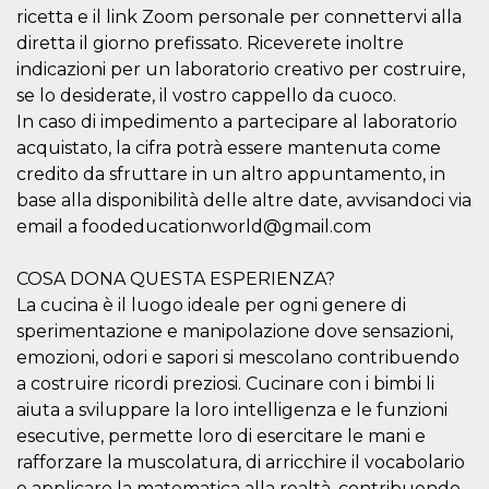
o persistent
ricetta e il link Zoom personale per connettervi alla
30 giorni
diretta il giorno prefissato. Riceverete inoltre
datr
2 anni
Questo coo
Meta
indicazioni per un laboratorio creativo per costruire,
identifica il
Platform Inc.
browser che
.facebook.com
se lo desiderate, il vostro cappello da cuoco.
connette a
Facebook. 
In caso di impedimento a partecipare al laboratorio
direttament
acquistato, la cifra potrà essere mantenuta come
legato alla 
Facebook
credito da sfruttare in un altro appuntamento, in
dell'utente.
Facebook s
base alla disponibilità delle altre date, avvisandoci via
che viene
email a foodeducationworld@gmail.com
utilizzato p
aiutare con 
sicurezza e a
di accesso
COSA DONA QUESTA ESPERIENZA?
sospette, in
particolare p
La cucina è il luogo ideale per ogni genere di
rilevamento
sperimentazione e manipolazione dove sensazioni,
bot che ten
di accedere 
emozioni, odori e sapori si mescolano contribuendo
servizio. F
afferma anc
a costruire ricordi preziosi. Cucinare con i bimbi li
il profilo
aiuta a sviluppare la loro intelligenza e le funzioni
comportame
associato a
esecutive, permette loro di esercitare le mani e
ciascun coo
datr viene
rafforzare la muscolatura, di arricchire il vocabolario
eliminato d
giorni. Que
e applicare la matematica alla realtà, contribuendo