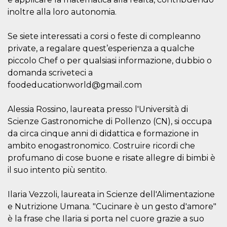
cookie viene
inoltre alla loro autonomia.
anche trami
piace e altri
pulsanti e t
Facebook
Se siete interessati a corsi o feste di compleanno
posizionati 
private, a regalare quest’esperienza a qualche
molti siti W
diversi.
piccolo Chef o per qualsiasi informazione, dubbio o
dpr
.facebook.com
1
permette di
domanda scriveteci a
settimana
controllare 
foodeducationworld@gmail.com
funzione “S
su Facebook
pulsante “M
piace”, rac
Alessia Rossino, laureata presso l'Università di
le impostaz
della lingua
Scienze Gastronomiche di Pollenzo (CN), si occupa
permettono
da circa cinque anni di didattica e formazione in
condividere
pagina.
ambito enogastronomico. Costruire ricordi che
fr
3 mesi
Contiene la
Meta
profumano di cose buone e risate allegre di bimbi è
combinazio
Platform Inc.
il suo intento più sentito.
ID univoco 
.facebook.com
browser e
dell'utente,
utilizzata pe
Ilaria Vezzoli, laureata in Scienze dell'Alimentazione
pubblicità m
e Nutrizione Umana. "Cucinare è un gesto d'amore"
oo
5 anni
consente
Meta
è la frase che Ilaria si porta nel cuore grazie a suo
all'utente di
Platform Inc.