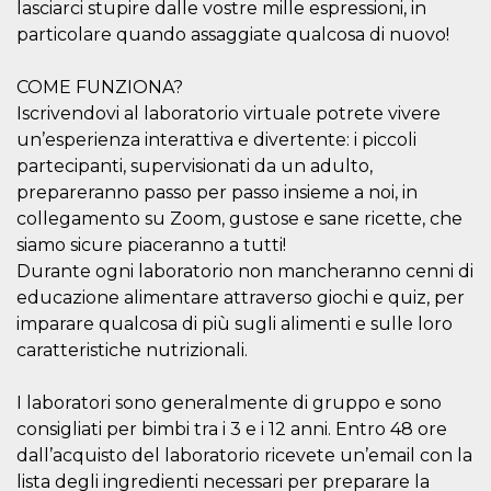
correttamente.
lasciarci stupire dalle vostre mille espressioni, in
particolare quando assaggiate qualcosa di nuovo!
Storage declaration
Storage
COME FUNZIONA?
Nome
Descrizione
type
Iscrivendovi al laboratorio virtuale potrete vivere
fbssls_314278995690155
Session
un’esperienza interattiva e divertente: i piccoli
storage
partecipanti, supervisionati da un adulto,
wpEmojiSettingsSupports
Session
storage
prepareranno passo per passo insieme a noi, in
collegamento su Zoom, gustose e sane ricette, che
cn_uc__
Local
storage
siamo sicure piaceranno a tutti!
Durante ogni laboratorio non mancheranno cenni di
educazione alimentare attraverso giochi e quiz, per
imparare qualcosa di più sugli alimenti e sulle loro
caratteristiche nutrizionali.
I laboratori sono generalmente di gruppo e sono
Provider /
Nome
Scadenza
Descrizione
Dominio
consigliati per bimbi tra i 3 e i 12 anni. Entro 48 ore
dall’acquisto del laboratorio ricevete un’email con la
c_user
4
Cookie di a
Meta
settimane
utente. Può
Platform Inc.
lista degli ingredienti necessari per preparare la
2 giorni
essere di se
.facebook.com