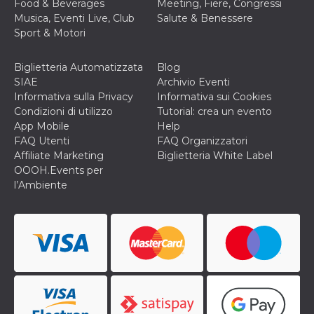
Food & Beverages
Meeting, Fiere, Congressi
privacy,
Musica, Eventi Live, Club
Salute & Benessere
garantendo 
loro prefer
Sport & Motori
siano onora
nelle sessio
future.
Biglietteria Automatizzata
Blog
__Secure-ROLLOUT_TOKEN
.youtube.com
5 mesi 4
Utilizzato d
SIAE
Archivio Eventi
settimane
YouTube pe
Informativa sulla Privacy
Informativa sui Cookies
gestire
l'implement
Condizioni di utilizzo
Tutorial: crea un evento
e la
App Mobile
Help
sperimenta
delle funzio
FAQ Utenti
FAQ Organizzatori
Aiuta Googl
Affiliate Marketing
Biglietteria White Label
controllare 
nuove
OOOH.Events per
funzionalità
l’Ambiente
modifiche
dell'interfac
vengono mo
agli utenti
nell'ambito 
e
implementa
graduali,
garantendo
un'esperien
coerente pe
determinat
utente dura
esperiment