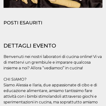
mese
viene
m.stripe.com
generalmente
utilizzato per le
prestazioni e
l'ottimizzazione
dei servizi di
elaborazione
POSTI ESAURITI
dei pagamenti,
facilitando la
memorizzazione
dei contenuti
sul browser per
rendere le
pagine più
DETTAGLI EVENTO
veloci.
CookieScriptConsent
4
Questo cookie
CookieScript
Benvenuti nei nostri laboratori di cucina online! Vi va
settimane
viene utilizzato
oooh.events
2 giorni
dal servizio
di mettervi un grembiule e imparare qualcosa
Cookie-
Script.com per
insieme a noi? Allora “vediamoci” in cucina!
ricordare le
preferenze di
consenso sui
CHI SIAMO?
cookie dei
visitatori. È
Siamo Alessia e Ilaria, due appassionate di cibo e di
necessario che il
banner dei
educazione alimentare, amiamo tantissimo fare
cookie di
attività con i bimbi stimolandoli attraverso giochi e
Cookie-
Script.com
sperimentazioni in cucina, ma soprattutto amiamo
funzioni