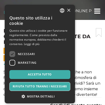
×
LABORATORIO DI CUCINA ONLINE PER BIM
Questo sito utilizza i
ITALIAN
cookie
ENGLISH
LABORATORIO DI CUCINA
Questo sito utilizza i cookie per funzionare
regolarmente. Come previsto dalla
ONLINE PER BIMBI: RICETTE DA
SPANISH
normativa europea, dobbiamo chiederti il
PAURA
consenso.
Leggi di più
31 OTTOBRE 2021 - 10:15
NECESSARI
VENDITE ONLINE TERMINATE
MARKETING
Corsi & Formazione
Streghette, fantasmini, ragnetti e zucche a non
ACCETTA TUTTO
finire...siete pronti ad immergervi nell'atmosfera di
Halloween e sfornare una ricetta da brividi? Sarà un
RIFIUTA TUTTO TRANNE I NECESSARI
dolcetto o uno scherzetto?! Lo scopriremo insieme
durante una mattinata paurosamente divertente!
MOSTRA DETTAGLI