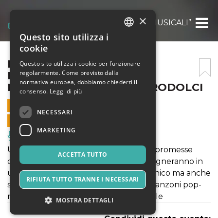
×
L’AMORE PT. 2 “BOZZETTI MUSICALI” – 
Questo sito utilizza i
ITALIAN
cookie
ENGLISH
L’AMORE PT. 2 “BOZZETTI
Questo sito utilizza i cookie per funzionare
regolarmente. Come previsto dalla
MUSICALI” –
SPANISH
normativa europea, dobbiamo chiederti il
MALINCONICAMENTE AGRODOLCI
consenso.
Leggi di più
18 MARZO 2025 - 21:30
NECESSARI
VENDITE ONLINE TERMINATE
MARKETING
Musica, Eventi Live, Club
Un live di cantanti amatoriali e giovani promesse
ACCETTA TUTTO
della musica pop-rock che vi accompagneranno in
un viaggio dedicato all’amore malinconico ma anche
RIFIUTA TUTTO TRANNE I NECESSARI
sarcastico con alcune tra le più belle canzoni pop-
rock della storia italiana e internazionale
MOSTRA DETTAGLI