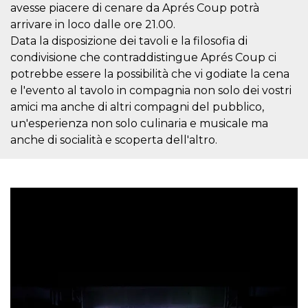
mese
viene
m.stripe.com
avesse piacere di cenare da Aprés Coup potrà
generalmente
utilizzato per le
arrivare in loco dalle ore 21.00.
prestazioni e
Data la disposizione dei tavoli e la filosofia di
l'ottimizzazione
dei servizi di
condivisione che contraddistingue Aprés Coup ci
elaborazione
dei pagamenti,
potrebbe essere la possibilità che vi godiate la cena
facilitando la
memorizzazione
e l'evento al tavolo in compagnia non solo dei vostri
dei contenuti
amici ma anche di altri compagni del pubblico,
sul browser per
rendere le
un'esperienza non solo culinaria e musicale ma
pagine più
veloci.
anche di socialità e scoperta dell'altro.
CookieScriptConsent
4
Questo cookie
CookieScript
settimane
viene utilizzato
oooh.events
2 giorni
dal servizio
Cookie-
Script.com per
ricordare le
preferenze di
consenso sui
cookie dei
visitatori. È
necessario che il
banner dei
cookie di
Cookie-
Script.com
funzioni