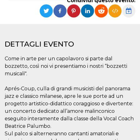
Condividi questo evento:
Necessari
Marketing
I cookie strettamente necessari o tecnici sono
indispensabili al funzionamento del sito. I
servizi qui presenti non potranno funzionare
senza.
DETTAGLI EVENTO
Provider /
Nome
Scadenza
Descrizione
Dominio
Come in arte per un capolavoro si parte dal
cf_clearance
1 anno
Clearance
Cloudflare,
Cookie from
bozzetto, così noi vi presentiamo i nostri “bozzetti
Inc.
CloudFlare
.oooh.events
musicali".
stores the proof
of challenge
passed. It is
used to no
Aprés-Coup, culla di grandi musicisti del panorama
longer issue a
jazz e classico milanese, apre le sue porte ad un
captcha or
jschallenge
progetto artistico-didattico coraggioso e divertente:
challenge if
present. It is
un concerto dedicato all’amore malinconico
required to
reach origin
eseguito interamente dalla classe della Vocal Coach
server.
Beatrice Palumbo.
wordpress_test_cookie
Sessione
Cookie di
Automattic
Sul palco si alterneranno cantanti amatoriali e
Wordpress,
Inc.
verifica che il