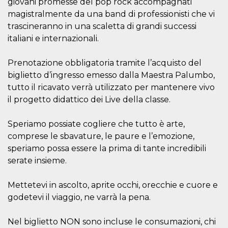
giovani promesse del pop rock accompagnati
.oooh.events
browser accetti i
magistralmente da una band di professionisti che vi
cookie.
trascineranno in una scaletta di grandi successi
PHPSESSID
Sessione
Cookie
PHP.net
generato da
oooh.events
italiani e internazionali.
applicazioni
basate sul
linguaggio PHP.
Prenotazione obbligatoria tramite l’acquisto del
Si tratta di un
identificatore
biglietto d’ingresso emesso dalla Maestra Palumbo,
generico
utilizzato per
tutto il ricavato verrà utilizzato per mantenere vivo
mantenere le
il progetto didattico dei Live della classe.
variabili di
sessione utente.
Normalmente è
un numero
Speriamo possiate cogliere che tutto è arte,
generato in
comprese le sbavature, le paure e l’emozione,
modo casuale, il
modo in cui
speriamo possa essere la prima di tante incredibili
viene utilizzato
può essere
serate insieme.
specifico per il
sito, ma un
buon esempio è
Mettetevi in ascolto, aprite occhi, orecchie e cuore e
mantenere uno
stato di accesso
godetevi il viaggio, ne varrà la pena.
per un utente
tra le pagine.
Nel biglietto NON sono incluse le consumazioni, chi
m
1 anno 1
Questo cookie
Stripe