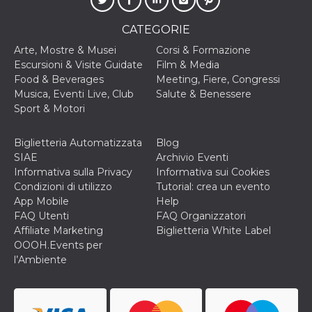
disabilitare 
.facebook.com
visualizzazi
delle inserz
CATEGORIE
Meta in base
sue attività 
Arte, Mostre & Musei
Corsi & Formazione
web di terzi
Escursioni & Visite Guidate
Film & Media
sb
2 anni
Identificazi
Meta
Food & Beverages
Meeting, Fiere, Congressi
browser di
Platform Inc.
Facebook,
.facebook.com
Musica, Eventi Live, Club
Salute & Benessere
autenticazi
Sport & Motori
marketing e 
cookie di
funzione spe
di Facebook
Biglietteria Automatizzata
Blog
SIAE
Archivio Eventi
usida
.facebook.com
Sessione
raccoglie
informazion
Informativa sulla Privacy
Informativa sui Cookies
browser
Condizioni di utilizzo
Tutorial: crea un evento
dell'utente 
dell'identifi
App Mobile
Help
univoco, uti
FAQ Utenti
FAQ Organizzatori
per persona
la pubblicit
Affiliate Marketing
Biglietteria White Label
gli utenti
OOOH.Events per
xs
3 mesi
Utilizzato p
Meta
l’Ambiente
mantenere 
Platform Inc.
sessione
.facebook.com
__cf_bm
29 minuti
Questo coo
Cloudflare
58
viene utiliz
Inc.