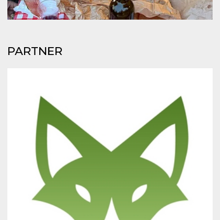
mese
viene
m.stripe.com
generalmente
utilizzato per le
prestazioni e
l'ottimizzazione
dei servizi di
elaborazione
PARTNER
dei pagamenti,
facilitando la
memorizzazione
dei contenuti
sul browser per
rendere le
pagine più
veloci.
CookieScriptConsent
4
Questo cookie
CookieScript
settimane
viene utilizzato
oooh.events
2 giorni
dal servizio
Cookie-
Script.com per
ricordare le
preferenze di
consenso sui
cookie dei
visitatori. È
necessario che il
banner dei
cookie di
Cookie-
Script.com
funzioni