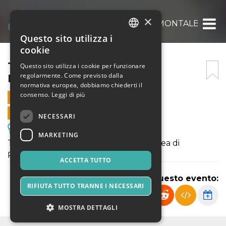
×
TOUR POMERIDIANO SUL MONTALBANO
Questo sito utilizza i
ITALIAN
cookie
ENGLISH
TOUR POMERIDIANO SUL
Questo sito utilizza i cookie per funzionare
regolarmente. Come previsto dalla
MONTALBANO
SPANISH
normativa europea, dobbiamo chiederti il
consenso.
Leggi di più
29 GIUGNO 2024 - 17:00
VENDITE ONLINE TERMINATE
NECESSARI
Escursioni & Visite Guidate
MARKETING
Trekking e rustica cena sui colli dell’area di
Pietramarina
ACCETTA TUTTO
Condividi questo evento:
RIFIUTA TUTTO TRANNE I NECESSARI
MOSTRA DETTAGLI