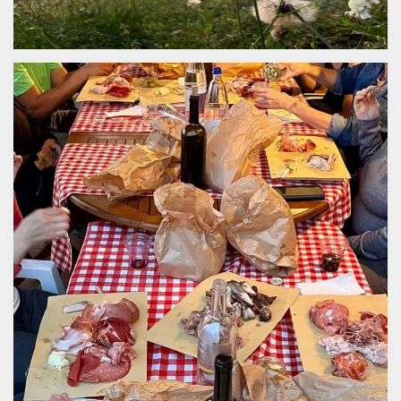
.oooh.events
browser accetti i
cookie.
PHPSESSID
Sessione
Cookie
PHP.net
generato da
oooh.events
applicazioni
basate sul
linguaggio PHP.
Si tratta di un
identificatore
generico
utilizzato per
mantenere le
variabili di
sessione utente.
Normalmente è
un numero
generato in
modo casuale, il
modo in cui
viene utilizzato
può essere
specifico per il
sito, ma un
buon esempio è
mantenere uno
stato di accesso
per un utente
tra le pagine.
m
1 anno 1
Questo cookie
Stripe