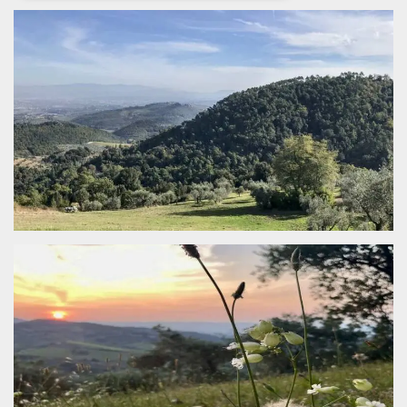
Necessari
Marketing
I cookie strettamente necessari o tecnici sono
indispensabili al funzionamento del sito. I
servizi qui presenti non potranno funzionare
senza.
Provider /
Nome
Scadenza
Descrizione
Dominio
cf_clearance
1 anno
Clearance
Cloudflare,
Cookie from
Inc.
CloudFlare
.oooh.events
stores the proof
of challenge
passed. It is
used to no
longer issue a
captcha or
jschallenge
challenge if
present. It is
required to
reach origin
server.
wordpress_test_cookie
Sessione
Cookie di
Automattic
Wordpress,
Inc.
verifica che il