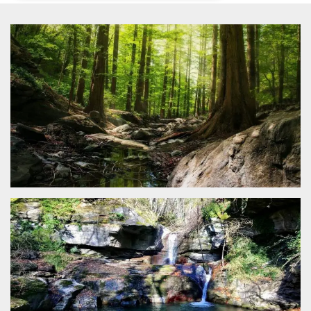
Necessari
Marketing
I cookie strettamente necessari o tecnici sono
indispensabili al funzionamento del sito. I
servizi qui presenti non potranno funzionare
senza.
Provider /
Nome
Scadenza
Descrizione
Dominio
cf_clearance
1 anno
Clearance
Cloudflare,
Cookie from
Inc.
CloudFlare
.oooh.events
stores the proof
of challenge
passed. It is
used to no
longer issue a
captcha or
jschallenge
challenge if
present. It is
required to
reach origin
server.
wordpress_test_cookie
Sessione
Cookie di
Automattic
Wordpress,
Inc.
verifica che il