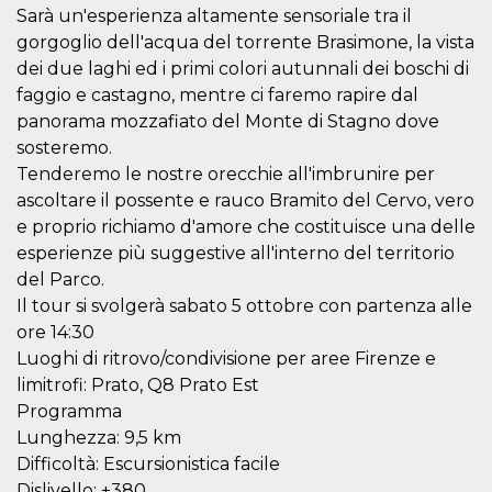
mese
viene
m.stripe.com
Sarà un'esperienza altamente sensoriale tra il
generalmente
utilizzato per le
gorgoglio dell'acqua del torrente Brasimone, la vista
prestazioni e
l'ottimizzazione
dei due laghi ed i primi colori autunnali dei boschi di
dei servizi di
faggio e castagno, mentre ci faremo rapire dal
elaborazione
dei pagamenti,
panorama mozzafiato del Monte di Stagno dove
facilitando la
memorizzazione
sosteremo.
dei contenuti
sul browser per
Tenderemo le nostre orecchie all'imbrunire per
rendere le
ascoltare il possente e rauco Bramito del Cervo, vero
pagine più
veloci.
e proprio richiamo d'amore che costituisce una delle
CookieScriptConsent
4
Questo cookie
CookieScript
esperienze più suggestive all'interno del territorio
settimane
viene utilizzato
oooh.events
del Parco.
2 giorni
dal servizio
Cookie-
Il tour si svolgerà sabato 5 ottobre con partenza alle
Script.com per
ricordare le
ore 14:30
preferenze di
Luoghi di ritrovo/condivisione per aree Firenze e
consenso sui
cookie dei
limitrofi: Prato, Q8 Prato Est
visitatori. È
necessario che il
Programma
banner dei
cookie di
Lunghezza: 9,5 km
Cookie-
Difficoltà: Escursionistica facile
Script.com
funzioni
Dislivello: +380