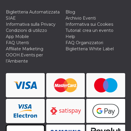
privacy,
garantendo 
loro prefer
Biglietteria Automatizzata
Blog
siano onora
SIAE
Archivio Eventi
nelle sessio
future.
Informativa sulla Privacy
Informativa sui Cookies
Condizioni di utilizzo
Tutorial: crea un evento
__Secure-ROLLOUT_TOKEN
.youtube.com
5 mesi 4
Utilizzato d
settimane
YouTube pe
App Mobile
Help
gestire
FAQ Utenti
FAQ Organizzatori
l'implement
e la
Affiliate Marketing
Biglietteria White Label
sperimenta
OOOH.Events per
delle funzio
Aiuta Googl
l’Ambiente
controllare 
nuove
funzionalità
modifiche
dell'interfac
vengono mo
agli utenti
nell'ambito 
e
implementa
graduali,
garantendo
un'esperien
coerente pe
determinat
utente dura
esperiment