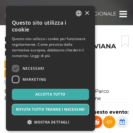
×
IL BRAMITO NEL PARCO REGIONALE DEI L
Questo sito utilizza i
ITALIAN
cookie
ENGLISH
IL BRAMITO NEL PARCO
Questo sito utilizza i cookie per funzionare
regolarmente. Come previsto dalla
REGIONALE DEI LAGHI SUVIANA
SPANISH
normativa europea, dobbiamo chiederti il
E BRASIMONE
consenso.
Leggi di più
5 OTTOBRE 2024 - 14:30
NECESSARI
VENDITE ONLINE TERMINATE
MARKETING
Escursioni & Visite Guidate
Bellissima escursione pomeridiana nel Parco
ACCETTA TUTTO
Regionale dei Laghi Suviana e Brasimone
RIFIUTA TUTTO TRANNE I NECESSARI
Condividi questo evento:
MOSTRA DETTAGLI