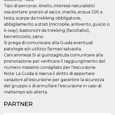
correttamente.
Tipo di percorso: Anello, interessi naturalistici
Storage declaration
osa portare: pranzo al sacco, snacks, acqua 1,5lt a
testa, scarpe da trekking obbligatorie,
Storage
Nome
Descrizione
type
abbigliamento a strati (micropile, antivento, guscio o
fbssls_314278995690155
Session
k-way), bastoncini da trekking (facoltativi),
storage
berretto,telo, zaino.
wpEmojiSettingsSupports
Session
Si prega di comunicare alla Guida eventuali
storage
patologie e/o utilizzo farmaci salvavita.
cn_uc__
Local
Cani ammessi SI al guinzaglio,da comunicare alla
storage
prenotazione per verificare il raggiungimento del
numero massimo consigliato per l'escursione.
Note: La Guida si riserva il diritto di apportare
variazioni all’escursione per garantire la sicurezza
del gruppo o di annullare l’escursione in caso di
maltempo e/o allerta.
Provider /
Nome
Scadenza
Descrizione
Dominio
PARTNER
c_user
4
Cookie di a
Meta
settimane
utente. Può
Platform Inc.
2 giorni
essere di se
.facebook.com