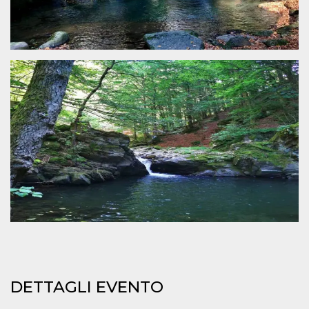
.oooh.events
browser accetti i
cookie.
PHPSESSID
Sessione
Cookie
PHP.net
generato da
oooh.events
applicazioni
basate sul
linguaggio PHP.
Si tratta di un
identificatore
generico
utilizzato per
mantenere le
variabili di
sessione utente.
Normalmente è
un numero
generato in
modo casuale, il
modo in cui
viene utilizzato
può essere
specifico per il
sito, ma un
buon esempio è
mantenere uno
stato di accesso
per un utente
tra le pagine.
DETTAGLI EVENTO
m
1 anno 1
Questo cookie
Stripe