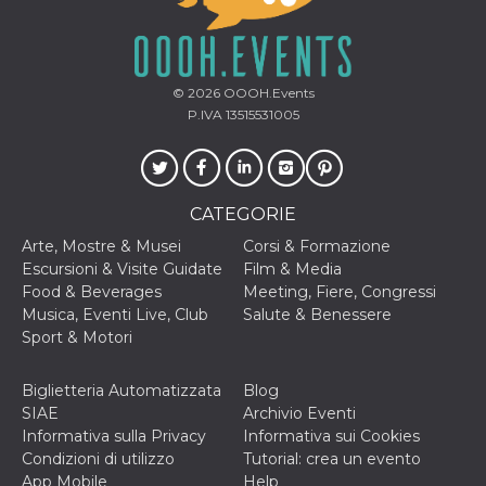
cookie viene
anche trami
piace e altri
pulsanti e t
Facebook
posizionati 
© 2026
OOOH.Events
molti siti W
P.IVA 13515531005
diversi.
dpr
.facebook.com
1
permette di
settimana
controllare 
funzione “S
su Facebook
pulsante “M
CATEGORIE
piace”, rac
le impostaz
Arte, Mostre & Musei
Corsi & Formazione
della lingua
Escursioni & Visite Guidate
Film & Media
permettono
condividere
Food & Beverages
Meeting, Fiere, Congressi
pagina.
Musica, Eventi Live, Club
Salute & Benessere
fr
3 mesi
Contiene la
Meta
Sport & Motori
combinazio
Platform Inc.
ID univoco 
.facebook.com
browser e
Biglietteria Automatizzata
Blog
dell'utente,
utilizzata pe
SIAE
Archivio Eventi
pubblicità m
Informativa sulla Privacy
Informativa sui Cookies
oo
5 anni
consente
Meta
Condizioni di utilizzo
Tutorial: crea un evento
all'utente di
Platform Inc.
App Mobile
Help