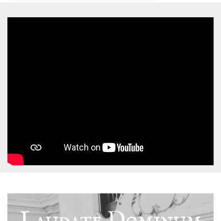
Necessari
Marketing
I cookie strettamente necessari o tecnici sono
indispensabili al funzionamento del sito. I
servizi qui presenti non potranno funzionare
senza.
Provider /
Nome
Scadenza
Descrizione
Dominio
cf_clearance
1 anno
Clearance
Cloudflare,
Cookie from
Inc.
CloudFlare
.oooh.events
stores the proof
of challenge
passed. It is
used to no
longer issue a
captcha or
jschallenge
challenge if
present. It is
required to
reach origin
server.
wordpress_test_cookie
Sessione
Cookie di
Automattic
Wordpress,
Inc.
verifica che il