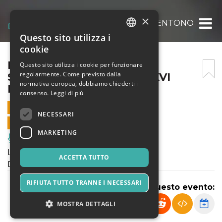
×
LAUDATE DOMINUM – SEICENTONOVECENT
Questo sito utilizza i
ITALIAN
cookie
ENGLISH
LAUDATE DOMINUM –
Questo sito utilizza i cookie per funzionare
regolarmente. Come previsto dalla
SEICENTONOVECENTO XXVI
SPANISH
normativa europea, dobbiamo chiederti il
EDIZIONE
consenso.
Leggi di più
22 AGOSTO 2024 - 21:00
NECESSARI
VENDITE ONLINE TERMINATE
MARKETING
Musica, Eventi Live, Club
Laudate Dominum.
ACCETTA TUTTO
Duo Pallucchi-Maffezzoli
RIFIUTA TUTTO TRANNE I NECESSARI
Condividi questo evento:
MOSTRA DETTAGLI