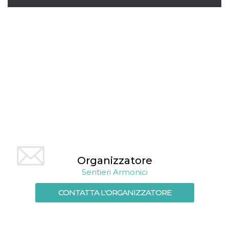
mese
viene
m.stripe.com
generalmente
utilizzato per le
prestazioni e
l'ottimizzazione
dei servizi di
elaborazione
dei pagamenti,
facilitando la
memorizzazione
dei contenuti
sul browser per
rendere le
pagine più
veloci.
CookieScriptConsent
4
Questo cookie
CookieScript
settimane
viene utilizzato
oooh.events
2 giorni
dal servizio
Cookie-
Script.com per
ricordare le
Organizzatore
preferenze di
consenso sui
Sentieri Armonici
cookie dei
visitatori. È
necessario che il
CONTATTA L'ORGANIZZATORE
banner dei
cookie di
Cookie-
Script.com
funzioni