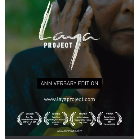
.oooh.events
browser accetti i
cookie.
PHPSESSID
Sessione
Cookie
PHP.net
generato da
oooh.events
applicazioni
basate sul
linguaggio PHP.
Si tratta di un
identificatore
generico
utilizzato per
mantenere le
variabili di
sessione utente.
Normalmente è
un numero
generato in
modo casuale, il
modo in cui
viene utilizzato
può essere
specifico per il
sito, ma un
buon esempio è
mantenere uno
stato di accesso
per un utente
tra le pagine.
m
1 anno 1
Questo cookie
Stripe