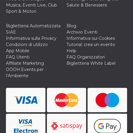
o persistent
Musica, Eventi Live, Club
Salute & Benessere
30 giorni
Sport & Motori
datr
2 anni
Questo coo
Meta
identifica il
Platform Inc.
browser che
.facebook.com
Biglietteria Automatizzata
Blog
connette a
SIAE
Archivio Eventi
Facebook. 
direttament
Informativa sulla Privacy
Informativa sui Cookies
legato alla 
Condizioni di utilizzo
Tutorial: crea un evento
Facebook
dell'utente.
App Mobile
Help
Facebook s
FAQ Utenti
FAQ Organizzatori
che viene
utilizzato p
Affiliate Marketing
Biglietteria White Label
aiutare con 
OOOH.Events per
sicurezza e a
di accesso
l’Ambiente
sospette, in
particolare p
rilevamento
bot che ten
di accedere 
servizio. F
afferma anc
il profilo
comportame
associato a
ciascun coo
datr viene
eliminato d
giorni. Que