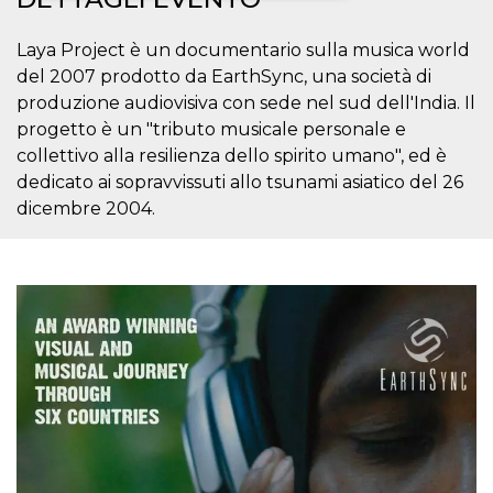
Necessari
Marketing
Laya Project è un documentario sulla musica world
del 2007 prodotto da EarthSync, una società di
I cookie strettamente necessari o tecnici sono
indispensabili al funzionamento del sito. I
produzione audiovisiva con sede nel sud dell'India. Il
servizi qui presenti non potranno funzionare
progetto è un "tributo musicale personale e
senza.
collettivo alla resilienza dello spirito umano", ed è
Provider /
Nome
Scadenza
Descrizione
dedicato ai sopravvissuti allo tsunami asiatico del 26
Dominio
dicembre 2004.
cf_clearance
1 anno
Clearance
Cloudflare,
Cookie from
Inc.
CloudFlare
.oooh.events
stores the proof
of challenge
passed. It is
used to no
longer issue a
captcha or
jschallenge
challenge if
present. It is
required to
reach origin
server.
wordpress_test_cookie
Sessione
Cookie di
Automattic
Wordpress,
Inc.
verifica che il