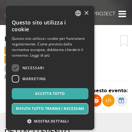
×
LAYA PROJECT
Questo sito utilizza i
ITALIAN
cookie
ENGLISH
LAYA PROJECT
Questo sito utilizza i cookie per funzionare
regolarmente. Come previsto dalla
SPANISH
normativa europea, dobbiamo chiederti il
8 LUGLIO 2021 - 21:00
consenso.
Leggi di più
VENDITE ONLINE TERMINATE
NECESSARI
Film & Media
Proiezione docu-film
MARKETING
Condividi questo evento:
ACCETTA TUTTO
RIFIUTA TUTTO TRANNE I NECESSARI
MOSTRA DETTAGLI
DETTAGLI EVENTO