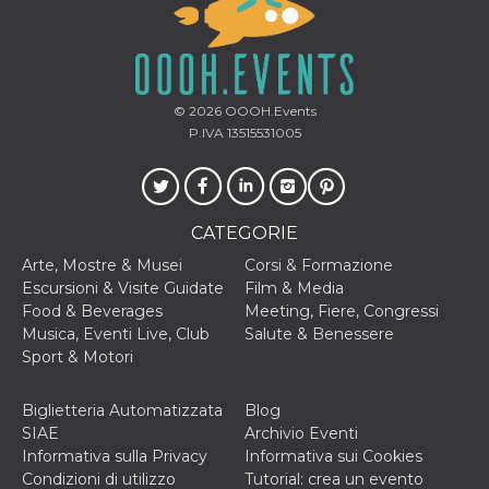
correttamente.
Storage declaration
Storage
Nome
Descrizione
type
© 2026
OOOH.Events
fbssls_314278995690155
Session
P.IVA 13515531005
storage
wpEmojiSettingsSupports
Session
storage
cn_uc__
Local
CATEGORIE
storage
Arte, Mostre & Musei
Corsi & Formazione
Escursioni & Visite Guidate
Film & Media
Food & Beverages
Meeting, Fiere, Congressi
Musica, Eventi Live, Club
Salute & Benessere
Sport & Motori
Provider /
Biglietteria Automatizzata
Blog
Nome
Scadenza
Descrizione
Dominio
SIAE
Archivio Eventi
c_user
4
Cookie di a
Informativa sulla Privacy
Informativa sui Cookies
Meta
settimane
utente. Può
Platform Inc.
Condizioni di utilizzo
Tutorial: crea un evento
2 giorni
essere di se
.facebook.com