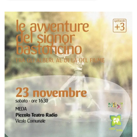
Necessari
Marketing
I cookie strettamente necessari o tecnici sono
indispensabili al funzionamento del sito. I
servizi qui presenti non potranno funzionare
senza.
Provider /
Nome
Scadenza
Descrizione
Dominio
cf_clearance
1 anno
Clearance
Cloudflare,
Cookie from
Inc.
CloudFlare
.oooh.events
stores the proof
of challenge
passed. It is
used to no
longer issue a
captcha or
jschallenge
challenge if
present. It is
required to
reach origin
server.
wordpress_test_cookie
Sessione
Cookie di
Automattic
Wordpress,
Inc.
verifica che il