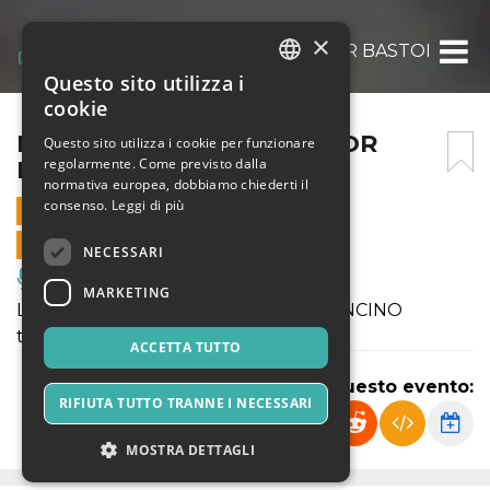
×
LE AVVENTURE DEL SIGNOR BASTONCINO
Questo sito utilizza i
ITALIAN
cookie
ENGLISH
LE AVVENTURE DEL SIGNOR
Questo sito utilizza i cookie per funzionare
regolarmente. Come previsto dalla
BASTONCINO
SPANISH
normativa europea, dobbiamo chiederti il
consenso.
Leggi di più
23 NOVEMBRE 2024 - 16:30
VENDITE ONLINE TERMINATE
NECESSARI
Musica, Eventi Live, Club
MARKETING
LE AVVENTURE DEL SIGNOR BASTONCINO
tra gli alberi, al di là del fiume
ACCETTA TUTTO
Condividi questo evento:
RIFIUTA TUTTO TRANNE I NECESSARI
MOSTRA DETTAGLI