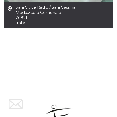
.oooh.events
browser accetti i
Sala Civica Radio / Sala Cassina
cookie.
Meda
,
vicolo Comunale
PHPSESSID
Sessione
Cookie
PHP.net
20821
generato da
oooh.events
applicazioni
Italia
basate sul
linguaggio PHP.
Si tratta di un
identificatore
generico
utilizzato per
mantenere le
variabili di
sessione utente.
Normalmente è
un numero
generato in
modo casuale, il
modo in cui
viene utilizzato
può essere
specifico per il
sito, ma un
buon esempio è
mantenere uno
stato di accesso
per un utente
tra le pagine.
m
1 anno 1
Questo cookie
Stripe