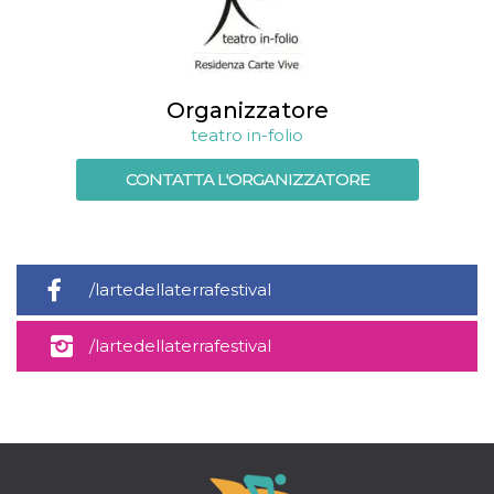
mese
viene
m.stripe.com
generalmente
utilizzato per le
prestazioni e
l'ottimizzazione
dei servizi di
elaborazione
Organizzatore
dei pagamenti,
facilitando la
teatro in-folio
memorizzazione
dei contenuti
sul browser per
CONTATTA L'ORGANIZZATORE
rendere le
pagine più
veloci.
CookieScriptConsent
4
Questo cookie
CookieScript
settimane
viene utilizzato
oooh.events
2 giorni
dal servizio
/lartedellaterrafestival
Cookie-
Script.com per
ricordare le
preferenze di
/lartedellaterrafestival
consenso sui
cookie dei
visitatori. È
necessario che il
banner dei
cookie di
Cookie-
Script.com
funzioni