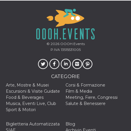
correttamente.
Storage declaration
Storage
Nome
Descrizione
type
fbssls_314278995690155
Session
storage
© 2026
OOOH.Events
wpEmojiSettingsSupports
Session
P.IVA 13515531005
storage
cn_uc__
Local
storage
CATEGORIE
Arte, Mostre & Musei
Corsi & Formazione
Escursioni & Visite Guidate
Film & Media
Food & Beverages
Meeting, Fiere, Congressi
Musica, Eventi Live, Club
Salute & Benessere
Provider /
Sport & Motori
Nome
Scadenza
Descrizione
Dominio
c_user
4
Cookie di a
Meta
Biglietteria Automatizzata
Blog
settimane
utente. Può
Platform Inc.
SIAE
Archivio Eventi
2 giorni
essere di se
.facebook.com