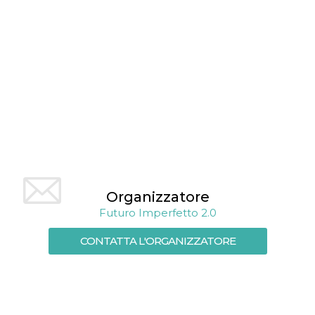
mese
viene
m.stripe.com
generalmente
utilizzato per le
prestazioni e
l'ottimizzazione
dei servizi di
elaborazione
dei pagamenti,
facilitando la
memorizzazione
dei contenuti
sul browser per
rendere le
pagine più
veloci.
CookieScriptConsent
4
Questo cookie
CookieScript
settimane
viene utilizzato
oooh.events
2 giorni
dal servizio
Cookie-
Organizzatore
Script.com per
ricordare le
Futuro Imperfetto 2.0
preferenze di
consenso sui
cookie dei
CONTATTA L'ORGANIZZATORE
visitatori. È
necessario che il
banner dei
cookie di
Cookie-
Script.com
funzioni