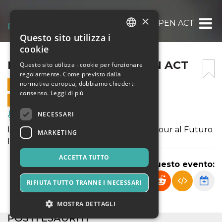
×
LE CANZONI GIUSTE OPEN ACT
Questo sito utilizza i
ITALIAN
cookie
ENGLISH
LE CANZONI GIUSTE OPEN ACT
Questo sito utilizza i cookie per funzionare
regolarmente. Come previsto dalla
SPANISH
normativa europea, dobbiamo chiederti il
28 MARZO 2026 - 21:00
consenso.
Leggi di più
VENDITE ONLINE TERMINATE
NECESSARI
Musica, Eventi Live, Club
Le Canzoni Giuste aprono il loro club tour al Futuro
MARKETING
Imperfetto 2.0 di Pescara!
ACCETTA TUTTO
Condividi questo evento:
RIFIUTA TUTTO TRANNE I NECESSARI
MOSTRA DETTAGLI
POSTI ESAURITI