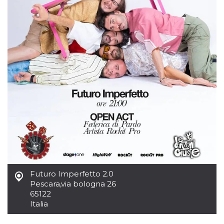
.oooh.events
browser accetti i
cookie.
PHPSESSID
Sessione
Cookie
PHP.net
generato da
oooh.events
applicazioni
basate sul
linguaggio PHP.
Si tratta di un
identificatore
generico
utilizzato per
mantenere le
variabili di
sessione utente.
Normalmente è
un numero
generato in
modo casuale, il
modo in cui
viene utilizzato
può essere
specifico per il
sito, ma un
Futuro Imperfetto 2.0
buon esempio è
mantenere uno
Pescara
,
via bologna 26
stato di accesso
65122
per un utente
Italia
tra le pagine.
m
1 anno 1
Questo cookie
Stripe