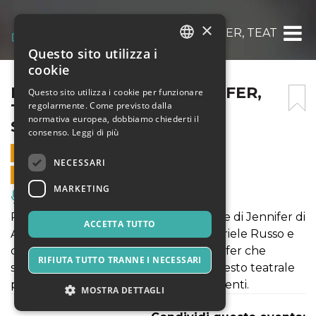
×
LE CINQUE ROSE DI JENNIFER, TEATRO MA
Questo sito utilizza i
ITALIAN
cookie
ENGLISH
LE CINQUE ROSE DI JENNIFER,
Questo sito utilizza i cookie per funzionare
regolarmente. Come previsto dalla
TEATRO MARIA CANIGLIA
SPANISH
normativa europea, dobbiamo chiederti il
SULMONA 19/11/2023
consenso.
Leggi di più
19 NOVEMBRE 2023 - 18:00
NECESSARI
VENDITE ONLINE TERMINATE
MARKETING
Musica, Eventi Live, Club
Pietra miliare del teatro, Le cinque rose di Jennifer di
ACCETTA TUTTO
Annibale Ruccello, con la regia di Gabriele Russo e
con Daniele Russo, ci racconta di Jennifer che
RIFIUTA TUTTO TRANNE I NECESSARI
smette di essere il personaggio di un testo teatrale
per farsi carne e ossa, sangue e sentimenti.
MOSTRA DETTAGLI