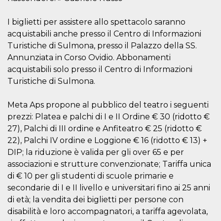
secondi
Cloudflare 
.hubspot.com
distinguere 
umani e bot
I biglietti per assistere allo spettacolo saranno
vantaggioso 
sito Web, al
acquistabili anche presso il Centro di Informazioni
di effettuar
Turistiche di Sulmona, presso il Palazzo della SS.
rapporti val
sull'utilizzo
Annunziata in Corso Ovidio. Abbonamenti
proprio sit
acquistabili solo presso il Centro di Informazioni
_cfuvid
.hubspot.com
Sessione
Questo coo
viene utiliz
Turistiche di Sulmona.
Cloudflare 
monitorare 
utenti attra
Meta Aps propone al pubblico del teatro i seguenti
le sessioni 
ottimizzare
prezzi: Platea e palchi di I e II Ordine € 30 (ridotto €
l'esperienza
27), Palchi di III ordine e Anfiteatro € 25 (ridotto €
dell'utente
mantenendo
22), Palchi IV ordine e Loggione € 16 (ridotto € 13) +
coerenza de
sessione e
DIP; la riduzione è valida per gli over 65 e per
fornendo se
personalizza
associazioni e strutture convenzionate; Tariffa unica
di € 10 per gli studenti di scuole primarie e
YSC
Sessione
Questo cook
Google LLC
impostato 
.youtube.com
secondarie di I e II livello e universitari fino ai 25 anni
YouTube pe
tenere tracc
di età; la vendita dei biglietti per persone con
delle
disabilità e loro accompagnatori, a tariffa agevolata,
visualizzazi
video incorp