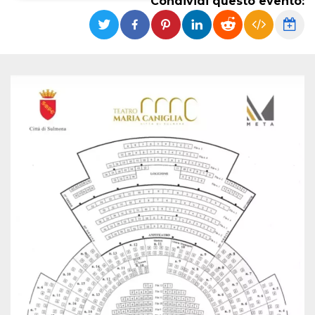
Condividi questo evento:
Necessari
Marketing
I cookie strettamente necessari o tecnici sono
indispensabili al funzionamento del sito. I
servizi qui presenti non potranno funzionare
senza.
Provider /
Nome
Scadenza
Descrizione
Dominio
cf_clearance
1 anno
Clearance
Cloudflare,
Cookie from
Inc.
CloudFlare
.oooh.events
stores the proof
of challenge
passed. It is
used to no
longer issue a
captcha or
jschallenge
challenge if
present. It is
required to
reach origin
server.
wordpress_test_cookie
Sessione
Cookie di
Automattic
Wordpress,
Inc.
verifica che il