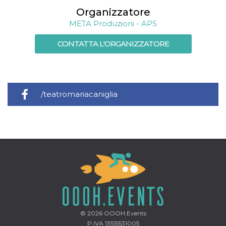
Organizzatore
META Produzioni - APS
CONTATTA L'ORGANIZZATORE
/teatromariacaniglia
© 2026
OOOH.Events
P.IVA 13515531005