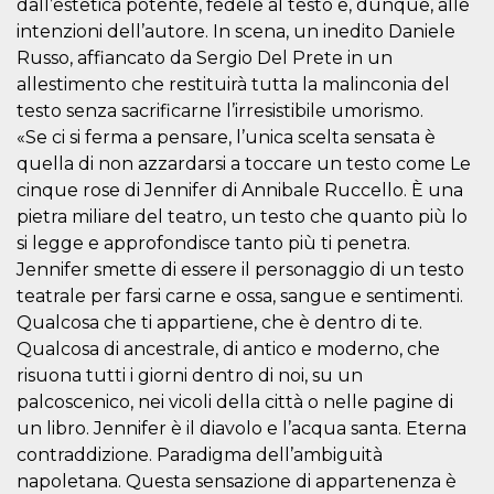
dall’estetica potente, fedele al testo e, dunque, alle
cookie viene
anche trami
intenzioni dell’autore. In scena, un inedito Daniele
piace e altri
Russo, affiancato da Sergio Del Prete in un
pulsanti e t
Facebook
allestimento che restituirà tutta la malinconia del
posizionati 
molti siti W
testo senza sacrificarne l’irresistibile umorismo.
diversi.
«Se ci si ferma a pensare, l’unica scelta sensata è
dpr
.facebook.com
1
permette di
quella di non azzardarsi a toccare un testo come Le
settimana
controllare 
funzione “S
cinque rose di Jennifer di Annibale Ruccello. È una
su Facebook
pietra miliare del teatro, un testo che quanto più lo
pulsante “M
piace”, rac
si legge e approfondisce tanto più ti penetra.
le impostaz
della lingua
Jennifer smette di essere il personaggio di un testo
permettono
condividere
teatrale per farsi carne e ossa, sangue e sentimenti.
pagina.
Qualcosa che ti appartiene, che è dentro di te.
fr
3 mesi
Contiene la
Meta
Qualcosa di ancestrale, di antico e moderno, che
combinazio
Platform Inc.
ID univoco 
.facebook.com
risuona tutti i giorni dentro di noi, su un
browser e
palcoscenico, nei vicoli della città o nelle pagine di
dell'utente,
utilizzata pe
un libro. Jennifer è il diavolo e l’acqua santa. Eterna
pubblicità m
contraddizione. Paradigma dell’ambiguità
oo
5 anni
consente
Meta
napoletana. Questa sensazione di appartenenza è
all'utente di
Platform Inc.