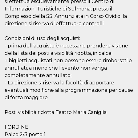
si effettua esclusivamente presso il Centro di
VISITOR_INFO1_LIVE
5 mesi 4
Questo cook
Google LLC
Informazioni Turistiche di Sulmona, presso il
settimane
impostato 
.youtube.com
Complesso della SS. Annunziata in Corso Ovidio; la
Youtube pe
tenere tracc
direzione si riserva di effettuare controlli.
delle prefe
dell'utente p
video di Yo
incorporati 
Condizioni di uso degli acquisti:
siti; può an
- prima dell'acquisto è necessario prendere visione
determinare 
visitatore de
della lista dei posti a visibilità ridotta, in calce;
web sta
utilizzando 
-i biglietti acquistati non possono essere rimborsati o
nuova o la
annullati, a meno che l'evento non venga
vecchia ver
dell'interfac
completamente annullato;
Youtube.
- La direzione si riserva la facoltà di apportare
VISITOR_PRIVACY_METADATA
5 mesi 4
Questo coo
YouTube
eventuali modifiche alla programmazione per cause
settimane
viene utiliz
.youtube.com
per memori
di forza maggiore.
le scelte di
consenso e
privacy dell
per la loro
Posti visibilità ridotta Teatro Maria Caniglia
interazione 
sito. Registr
sul consens
I ORDINE
visitatore r
a varie poli
Palco 2/3 posto 1
impostazion