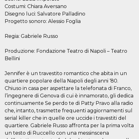
o persistent
Costumi: Chiara Aversano
30 giorni
Disegno luci: Salvatore Palladino
datr
2 anni
Questo coo
Meta
Progetto sonoro: Alessio Foglia
identifica il
Platform Inc.
browser che
.facebook.com
connette a
Facebook. 
Regia: Gabriele Russo
direttament
legato alla 
Facebook
Produzione: Fondazione Teatro di Napoli – Teatro
dell'utente.
Facebook s
Bellini
che viene
utilizzato p
aiutare con 
Jennifer è un travestito romantico che abita in un
sicurezza e a
di accesso
quartiere popolare della Napoli degli anni ‘80.
sospette, in
particolare p
Chiuso in casa per aspettare la telefonata di Franco,
rilevamento
bot che ten
l’ingegnere di Genova di cui è innamorato, gli dedica
di accedere 
continuamente Se perdo te di Patty Pravo alla radio
servizio. F
afferma anc
che, intanto, trasmette frequenti aggiornamenti sul
il profilo
comportame
serial killer che in quelle ore uccide i travestiti del
associato a
quartiere. Gabriele Russo affronta per la prima volta
ciascun coo
datr viene
un testo di Ruccello con una messinscena
eliminato d
giorni. Que