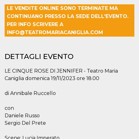
correttamente.
LE VENDITE ONLINE SONO TERMINATE MA
Storage declaration
CONTINUANO PRESSO LA SEDE DELL'EVENTO.
Storage
PER INFO SCRIVERE A
Nome
Descrizione
type
INFO@TEATROMARIACANIGLIA.COM
fbssls_314278995690155
Session
storage
wpEmojiSettingsSupports
Session
storage
DETTAGLI EVENTO
cn_uc__
Local
storage
LE CINQUE ROSE DI JENNIFER - Teatro Maria
Caniglia domenica 19/11/2023 ore 18.00
di Annibale Ruccello
con
Daniele Russo
Provider /
Nome
Scadenza
Descrizione
Dominio
Sergio Del Prete
c_user
4
Cookie di a
Meta
settimane
utente. Può
Platform Inc.
Scene: Lucia Imperato
2 giorni
essere di se
.facebook.com