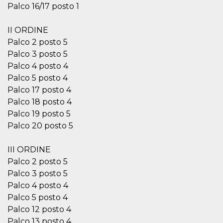
Palco 16/17 posto 1
privacy,
garantendo 
loro prefer
siano onora
II ORDINE
nelle sessio
future.
Palco 2 posto 5
Palco 3 posto 5
__Secure-ROLLOUT_TOKEN
.youtube.com
5 mesi 4
Utilizzato d
settimane
YouTube pe
Palco 4 posto 4
gestire
l'implement
Palco 5 posto 4
e la
Palco 17 posto 4
sperimenta
delle funzio
Palco 18 posto 4
Aiuta Googl
controllare 
Palco 19 posto 5
nuove
funzionalità
Palco 20 posto 5
modifiche
dell'interfac
vengono mo
III ORDINE
agli utenti
nell'ambito 
Palco 2 posto 5
e
Palco 3 posto 5
implementa
graduali,
Palco 4 posto 4
garantendo
un'esperien
Palco 5 posto 4
coerente pe
determinat
Palco 12 posto 4
utente dura
Palco 13 posto 4
esperiment