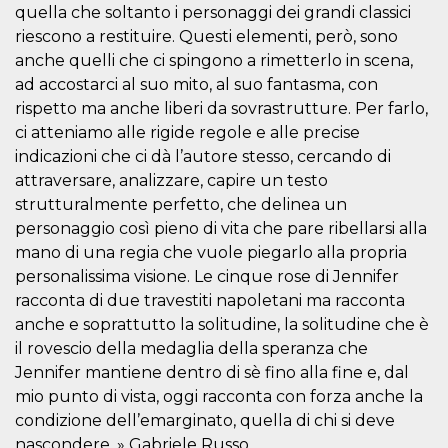
disabilitare 
.facebook.com
quella che soltanto i personaggi dei grandi classici
visualizzazi
delle inserz
riescono a restituire. Questi elementi, però, sono
Meta in base
sue attività 
anche quelli che ci spingono a rimetterlo in scena,
web di terzi
ad accostarci al suo mito, al suo fantasma, con
sb
2 anni
Identificazi
Meta
rispetto ma anche liberi da sovrastrutture. Per farlo,
browser di
Platform Inc.
Facebook,
.facebook.com
ci atteniamo alle rigide regole e alle precise
autenticazi
indicazioni che ci dà l’autore stesso, cercando di
marketing e 
cookie di
attraversare, analizzare, capire un testo
funzione spe
di Facebook
strutturalmente perfetto, che delinea un
personaggio così pieno di vita che pare ribellarsi alla
usida
.facebook.com
Sessione
raccoglie
informazion
mano di una regia che vuole piegarlo alla propria
browser
dell'utente 
personalissima visione. Le cinque rose di Jennifer
dell'identifi
univoco, uti
racconta di due travestiti napoletani ma racconta
per persona
anche e soprattutto la solitudine, la solitudine che è
la pubblicit
gli utenti
il rovescio della medaglia della speranza che
xs
3 mesi
Utilizzato p
Meta
Jennifer mantiene dentro di sè fino alla fine e, dal
mantenere 
Platform Inc.
mio punto di vista, oggi racconta con forza anche la
sessione
.facebook.com
condizione dell’emarginato, quella di chi si deve
__cf_bm
29 minuti
Questo coo
Cloudflare
58
viene utiliz
nascondere. » Gabriele Russo
Inc.