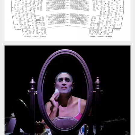
.oooh.events
browser accetti i
cookie.
PHPSESSID
Sessione
Cookie
PHP.net
generato da
oooh.events
applicazioni
basate sul
linguaggio PHP.
Si tratta di un
identificatore
generico
utilizzato per
mantenere le
variabili di
sessione utente.
Normalmente è
un numero
generato in
modo casuale, il
modo in cui
viene utilizzato
può essere
specifico per il
sito, ma un
buon esempio è
mantenere uno
stato di accesso
per un utente
tra le pagine.
m
1 anno 1
Questo cookie
Stripe