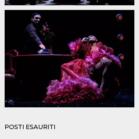
mese
viene
m.stripe.com
generalmente
utilizzato per le
prestazioni e
l'ottimizzazione
dei servizi di
elaborazione
dei pagamenti,
facilitando la
memorizzazione
dei contenuti
sul browser per
rendere le
pagine più
veloci.
CookieScriptConsent
4
Questo cookie
CookieScript
settimane
viene utilizzato
oooh.events
2 giorni
dal servizio
Cookie-
Script.com per
ricordare le
preferenze di
consenso sui
cookie dei
visitatori. È
necessario che il
banner dei
cookie di
POSTI ESAURITI
Cookie-
Script.com
funzioni