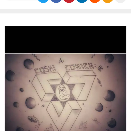
Necessari
Marketing
I cookie strettamente necessari o tecnici sono
indispensabili al funzionamento del sito. I
servizi qui presenti non potranno funzionare
senza.
Provider /
Nome
Scadenza
Descrizione
Dominio
cf_clearance
1 anno
Clearance
Cloudflare,
Cookie from
Inc.
CloudFlare
.oooh.events
stores the proof
of challenge
passed. It is
used to no
longer issue a
captcha or
jschallenge
challenge if
present. It is
required to
reach origin
server.
wordpress_test_cookie
Sessione
Cookie di
Automattic
Wordpress,
Inc.
verifica che il