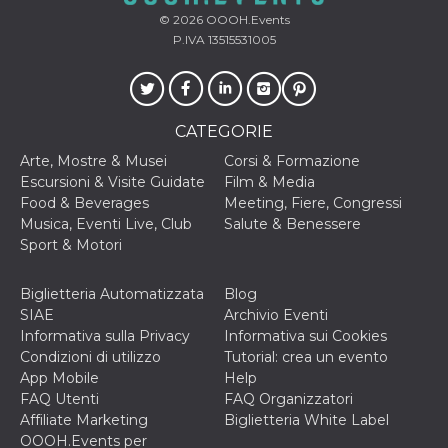
correttamente.
© 2026
OOOH.Events
Storage declaration
P.IVA 13515531005
Storage
Nome
Descrizione
type
fbssls_314278995690155
Session
storage
CATEGORIE
wpEmojiSettingsSupports
Session
Arte, Mostre & Musei
Corsi & Formazione
storage
Escursioni & Visite Guidate
Film & Media
cn_uc__
Local
Food & Beverages
Meeting, Fiere, Congressi
storage
Musica, Eventi Live, Club
Salute & Benessere
Sport & Motori
Biglietteria Automatizzata
Blog
SIAE
Archivio Eventi
Informativa sulla Privacy
Informativa sui Cookies
Condizioni di utilizzo
Tutorial: crea un evento
Provider /
App Mobile
Help
Nome
Scadenza
Descrizione
Dominio
FAQ Utenti
FAQ Organizzatori
c_user
4
Cookie di a
Meta
Affiliate Marketing
Biglietteria White Label
settimane
utente. Può
Platform Inc.
OOOH.Events per
2 giorni
essere di se
.facebook.com