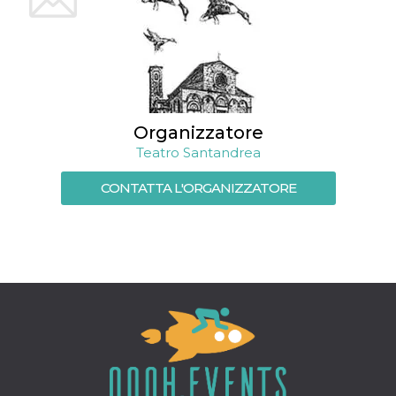
mese
viene
m.stripe.com
generalmente
utilizzato per le
prestazioni e
l'ottimizzazione
dei servizi di
elaborazione
dei pagamenti,
facilitando la
memorizzazione
dei contenuti
Organizzatore
sul browser per
rendere le
Teatro Santandrea
pagine più
veloci.
CONTATTA L'ORGANIZZATORE
CookieScriptConsent
4
Questo cookie
CookieScript
settimane
viene utilizzato
oooh.events
2 giorni
dal servizio
Cookie-
Script.com per
ricordare le
preferenze di
consenso sui
cookie dei
visitatori. È
necessario che il
banner dei
cookie di
Cookie-
Script.com
funzioni