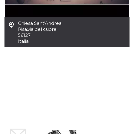
.oooh.events
browser accetti i
cookie.
PHPSESSID
Sessione
Cookie
PHP.net
generato da
oooh.events
Chiesa Sant'Andrea
applicazioni
Pisa
,
via del cuore
basate sul
linguaggio PHP.
56127
Si tratta di un
Italia
identificatore
generico
utilizzato per
mantenere le
variabili di
sessione utente.
Normalmente è
un numero
generato in
modo casuale, il
modo in cui
viene utilizzato
può essere
specifico per il
sito, ma un
buon esempio è
mantenere uno
stato di accesso
per un utente
tra le pagine.
m
1 anno 1
Questo cookie
Stripe