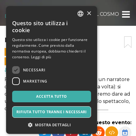
×
LE COMICHE DEL COSMO
Questo sito utilizza i
ITALIAN
cookie
ENGLISH
LE COMICHE DEL COSMO
Questo sito utilizza i cookie per funzionare
regolarmente. Come previsto dalla
SPANISH
normativa europea, dobbiamo chiederti il
16 DICEMBRE 2023 - 09:30
consenso.
Leggi di più
VENDITE ONLINE TERMINATE
NECESSARI
Musica, Eventi Live, Club
Fil rouge che sottende l'intera opera è un narratore
MARKETING
dal nome cibernetico (così si diceva una volta): si
chiama “Qfwfq”,un nome che oggi potremo dare ad
ACCETTA TUTTO
una password; è lui, nel libro come nello spettacolo,
che racconta le controversie cosmiche............
RIFIUTA TUTTO TRANNE I NECESSARI
Condividi questo evento:
MOSTRA DETTAGLI