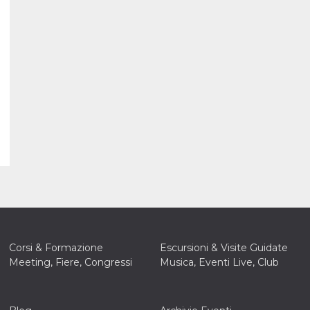
Corsi & Formazione
Escursioni & Visite Guidate
Meeting, Fiere, Congressi
Musica, Eventi Live, Club