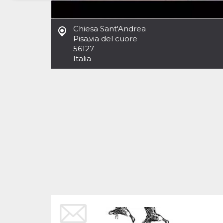
Necessari
Marketing
Chiesa Sant'Andrea
I cookie strettamente necessari o tecnici sono
Pisa
,
via del cuore
indispensabili al funzionamento del sito. I
56127
servizi qui presenti non potranno funzionare
Italia
senza.
Provider /
Nome
Scadenza
Descrizione
Dominio
cf_clearance
1 anno
Clearance
Cloudflare,
Cookie from
Inc.
CloudFlare
.oooh.events
stores the proof
of challenge
passed. It is
used to no
longer issue a
captcha or
jschallenge
challenge if
present. It is
required to
reach origin
server.
wordpress_test_cookie
Sessione
Cookie di
Automattic
Wordpress,
Inc.
verifica che il