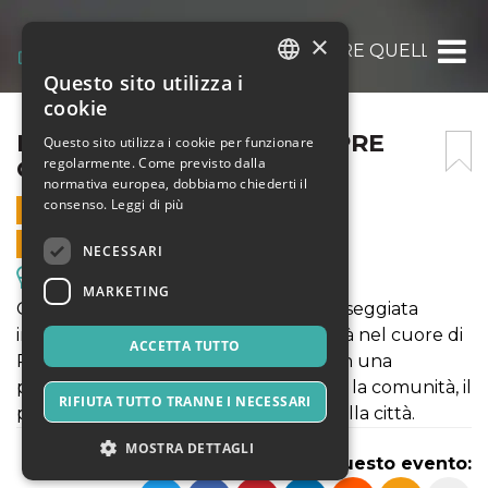
×
LE COSE NON SONO SEMPRE QUELLO CH
Questo sito utilizza i
ITALIAN
cookie
ENGLISH
LE COSE NON SONO SEMPRE
Questo sito utilizza i cookie per funzionare
regolarmente. Come previsto dalla
QUELLO CHE SEMBRANO
SPANISH
normativa europea, dobbiamo chiederti il
consenso.
Leggi di più
4 APRILE 2025 - 18:00
VENDITE ONLINE TERMINATE
NECESSARI
Escursioni & Visite Guidate
MARKETING
Gommalacca Teatro ti invita a una passeggiata
immersiva e ad alto tasso di interattività nel cuore di
ACCETTA TUTTO
Potenza. Per ascoltare e osservare con una
percezione nuova i luoghi, le relazioni, la comunità, il
RIFIUTA TUTTO TRANNE I NECESSARI
patrimonio materiale e immateriale della città.
MOSTRA DETTAGLI
Condividi questo evento: