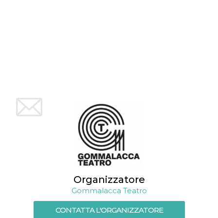
mese
viene
m.stripe.com
generalmente
utilizzato per le
prestazioni e
l'ottimizzazione
dei servizi di
elaborazione
dei pagamenti,
facilitando la
memorizzazione
dei contenuti
sul browser per
rendere le
pagine più
veloci.
CookieScriptConsent
4
Questo cookie
CookieScript
settimane
viene utilizzato
oooh.events
2 giorni
dal servizio
Cookie-
Script.com per
ricordare le
preferenze di
consenso sui
cookie dei
visitatori. È
Organizzatore
necessario che il
banner dei
Gommalacca Teatro
cookie di
Cookie-
Script.com
CONTATTA L'ORGANIZZATORE
funzioni