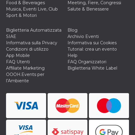
disabilitare 
.facebook.com
Food & Beverages
Meeting, Fiere, Congressi
visualizzazi
Musica, Eventi Live, Club
Salute & Benessere
delle inserz
Meta in base
Sport & Motori
sue attività 
web di terzi
Biglietteria Automatizzata
Blog
sb
2 anni
Identificazi
Meta
browser di
Platform Inc.
SIAE
Archivio Eventi
Facebook,
.facebook.com
Informativa sulla Privacy
Informativa sui Cookies
autenticazi
marketing e 
Condizioni di utilizzo
Tutorial: crea un evento
cookie di
App Mobile
Help
funzione spe
di Facebook
FAQ Utenti
FAQ Organizzatori
Affiliate Marketing
Biglietteria White Label
usida
.facebook.com
Sessione
raccoglie
informazion
OOOH.Events per
browser
l’Ambiente
dell'utente 
dell'identifi
univoco, uti
per persona
la pubblicit
gli utenti
xs
3 mesi
Utilizzato p
Meta
mantenere 
Platform Inc.
sessione
.facebook.com
__cf_bm
29 minuti
Questo coo
Cloudflare
58
viene utiliz
Inc.