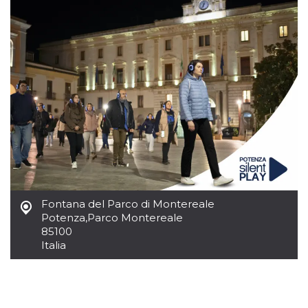
.oooh.events
browser accetti i
cookie.
PHPSESSID
Sessione
Cookie
PHP.net
generato da
oooh.events
applicazioni
basate sul
linguaggio PHP.
Si tratta di un
identificatore
generico
utilizzato per
mantenere le
variabili di
sessione utente.
Normalmente è
un numero
generato in
modo casuale, il
modo in cui
viene utilizzato
Fontana del Parco di Montereale
può essere
Potenza
,
Parco Montereale
specifico per il
85100
sito, ma un
buon esempio è
Italia
mantenere uno
stato di accesso
per un utente
tra le pagine.
m
1 anno 1
Questo cookie
Stripe