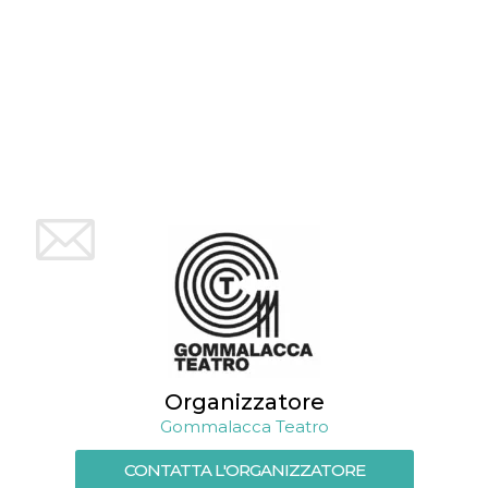
per un utente
tra le pagine.
CookieScriptConsent
4
Questo cookie
CookieScript
settimane
viene utilizzato
oooh.events
2 giorni
dal servizio
Cookie-
Script.com per
ricordare le
preferenze di
consenso sui
cookie dei
visitatori. È
necessario che il
banner dei
cookie di
Cookie-
Script.com
funzioni
correttamente.
m
1 anno 1
Questo cookie
Stripe
mese
viene
m.stripe.com
generalmente
utilizzato per le
Organizzatore
prestazioni e
l'ottimizzazione
Gommalacca Teatro
dei servizi di
elaborazione
dei pagamenti,
CONTATTA L'ORGANIZZATORE
facilitando la