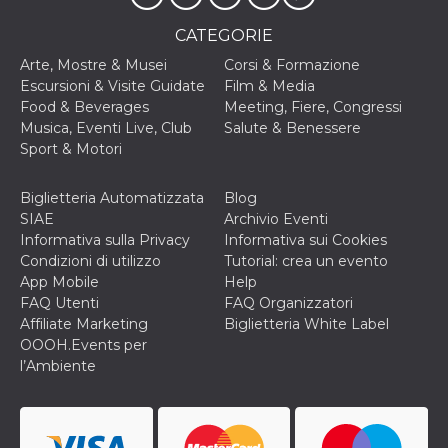
c_user
4
Cookie di a
Meta
CATEGORIE
settimane
utente. Può
Platform Inc.
2 giorni
essere di se
.facebook.com
Arte, Mostre & Musei
Corsi & Formazione
o persistent
30 giorni
Escursioni & Visite Guidate
Film & Media
Food & Beverages
Meeting, Fiere, Congressi
datr
1 anno 11
Questo coo
Meta
mesi
identifica il
Platform Inc.
Musica, Eventi Live, Club
Salute & Benessere
browser che
.facebook.com
Sport & Motori
connette a
Facebook. 
direttament
legato alla 
Biglietteria Automatizzata
Blog
Facebook
SIAE
Archivio Eventi
dell'utente.
Facebook s
Informativa sulla Privacy
Informativa sui Cookies
che viene
Condizioni di utilizzo
Tutorial: crea un evento
utilizzato p
aiutare con 
App Mobile
Help
sicurezza e a
FAQ Utenti
FAQ Organizzatori
di accesso
sospette, in
Affiliate Marketing
Biglietteria White Label
particolare p
OOOH.Events per
rilevamento
bot che ten
l’Ambiente
di accedere 
servizio. F
afferma anc
il profilo
comportame
associato a