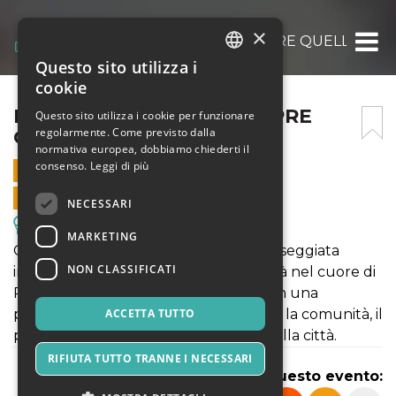
×
LE COSE NON SONO SEMPRE QUELLO CH
Questo sito utilizza i
ITALIAN
cookie
ENGLISH
LE COSE NON SONO SEMPRE
Questo sito utilizza i cookie per funzionare
regolarmente. Come previsto dalla
QUELLO CHE SEMBRANO
SPANISH
normativa europea, dobbiamo chiederti il
consenso.
Leggi di più
17 MAGGIO 2025 - 19:30
VENDITE ONLINE TERMINATE
NECESSARI
Escursioni & Visite Guidate
MARKETING
Gommalacca Teatro ti invita a una passeggiata
NON CLASSIFICATI
immersiva e ad alto tasso di interattività nel cuore di
Potenza. Per ascoltare e osservare con una
percezione nuova i luoghi, le relazioni, la comunità, il
ACCETTA TUTTO
patrimonio materiale e immateriale della città.
RIFIUTA TUTTO TRANNE I NECESSARI
Condividi questo evento: