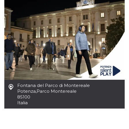
server.
wordpress_test_cookie
Sessione
Cookie di
Automattic
Wordpress,
Inc.
verifica che il
.oooh.events
browser accetti i
cookie.
PHPSESSID
Sessione
Cookie
PHP.net
generato da
oooh.events
applicazioni
basate sul
linguaggio PHP.
Si tratta di un
identificatore
generico
utilizzato per
mantenere le
variabili di
sessione utente.
Normalmente è
Fontana del Parco di Montereale
un numero
Potenza
,
Parco Montereale
generato in
85100
modo casuale, il
modo in cui
Italia
viene utilizzato
può essere
specifico per il
sito, ma un
buon esempio è
mantenere uno
stato di accesso