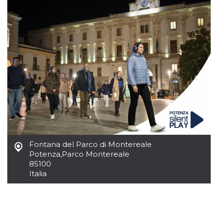
.oooh.events
browser accetti i
cookie.
PHPSESSID
Sessione
Cookie
PHP.net
generato da
oooh.events
applicazioni
basate sul
linguaggio PHP.
Si tratta di un
identificatore
generico
utilizzato per
mantenere le
variabili di
sessione utente.
Normalmente è
un numero
generato in
modo casuale, il
modo in cui
viene utilizzato
Fontana del Parco di Montereale
può essere
Potenza
,
Parco Montereale
specifico per il
85100
sito, ma un
buon esempio è
Italia
mantenere uno
stato di accesso
per un utente
tra le pagine.
m
1 anno 1
Questo cookie
Stripe