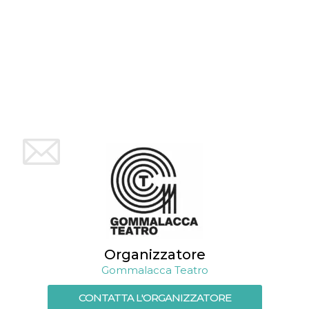
mese
viene
m.stripe.com
generalmente
utilizzato per le
prestazioni e
l'ottimizzazione
dei servizi di
elaborazione
dei pagamenti,
facilitando la
memorizzazione
dei contenuti
sul browser per
rendere le
pagine più
veloci.
CookieScriptConsent
4
Questo cookie
CookieScript
settimane
viene utilizzato
oooh.events
2 giorni
dal servizio
Cookie-
Script.com per
ricordare le
preferenze di
consenso sui
cookie dei
visitatori. È
Organizzatore
necessario che il
banner dei
Gommalacca Teatro
cookie di
Cookie-
Script.com
CONTATTA L'ORGANIZZATORE
funzioni