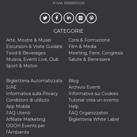
secondi
Cloudflare 
.hubspot.com
P.IVA 13515531005
distinguere 
umani e bot
vantaggioso 
sito Web, al
di effettuar
rapporti val
CATEGORIE
sull'utilizzo
proprio sit
Arte, Mostre & Musei
Corsi & Formazione
_cfuvid
.hubspot.com
Sessione
Questo coo
Escursioni & Visite Guidate
Film & Media
viene utiliz
Food & Beverages
Meeting, Fiere, Congressi
Cloudflare 
monitorare 
Musica, Eventi Live, Club
Salute & Benessere
utenti attra
Sport & Motori
le sessioni 
ottimizzare
l'esperienza
dell'utente
Biglietteria Automatizzata
Blog
mantenendo
SIAE
Archivio Eventi
coerenza de
sessione e
Informativa sulla Privacy
Informativa sui Cookies
fornendo se
Condizioni di utilizzo
Tutorial: crea un evento
personalizza
App Mobile
Help
YSC
Sessione
Questo cook
Google LLC
FAQ Utenti
FAQ Organizzatori
impostato 
.youtube.com
YouTube pe
Affiliate Marketing
Biglietteria White Label
tenere tracc
OOOH.Events per
delle
visualizzazi
l’Ambiente
video incorp