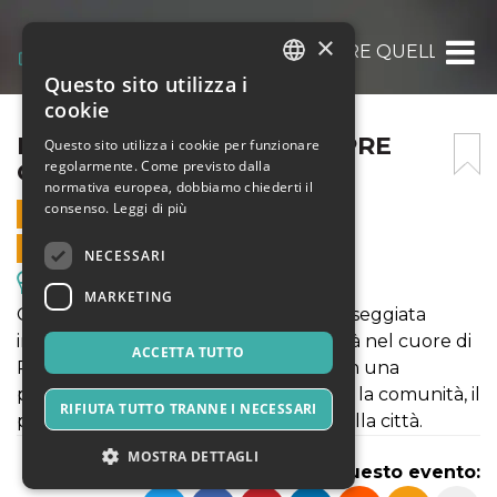
×
LE COSE NON SONO SEMPRE QUELLO CH
Questo sito utilizza i
ITALIAN
cookie
ENGLISH
LE COSE NON SONO SEMPRE
Questo sito utilizza i cookie per funzionare
regolarmente. Come previsto dalla
QUELLO CHE SEMBRANO
SPANISH
normativa europea, dobbiamo chiederti il
consenso.
Leggi di più
25 GENNAIO 2025 - 18:00
VENDITE ONLINE TERMINATE
NECESSARI
Escursioni & Visite Guidate
MARKETING
Gommalacca Teatro ti invita a una passeggiata
immersiva e ad alto tasso di interattività nel cuore di
ACCETTA TUTTO
Potenza. Per ascoltare e osservare con una
percezione nuova i luoghi, le relazioni, la comunità, il
RIFIUTA TUTTO TRANNE I NECESSARI
patrimonio materiale e immateriale della città.
MOSTRA DETTAGLI
Condividi questo evento: