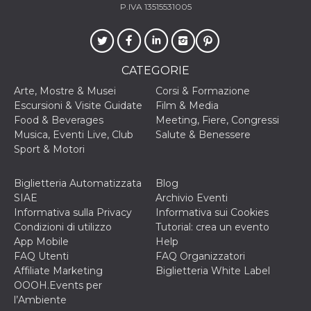
secondi
Cloudflare 
.hubspot.com
P.IVA 13515531005
distinguere 
umani e bot
vantaggioso 
sito Web, al
di effettuar
rapporti val
CATEGORIE
sull'utilizzo
proprio sit
Arte, Mostre & Musei
Corsi & Formazione
_cfuvid
.hubspot.com
Sessione
Questo coo
Escursioni & Visite Guidate
Film & Media
viene utiliz
Food & Beverages
Meeting, Fiere, Congressi
Cloudflare 
monitorare 
Musica, Eventi Live, Club
Salute & Benessere
utenti attra
Sport & Motori
le sessioni 
ottimizzare
l'esperienza
dell'utente
Biglietteria Automatizzata
Blog
mantenendo
SIAE
Archivio Eventi
coerenza de
sessione e
Informativa sulla Privacy
Informativa sui Cookies
fornendo se
Condizioni di utilizzo
Tutorial: crea un evento
personalizza
App Mobile
Help
YSC
Sessione
Questo cook
Google LLC
FAQ Utenti
FAQ Organizzatori
impostato 
.youtube.com
YouTube pe
Affiliate Marketing
Biglietteria White Label
tenere tracc
OOOH.Events per
delle
visualizzazi
l’Ambiente
video incorp