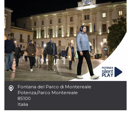
.oooh.events
browser accetti i
cookie.
PHPSESSID
Sessione
Cookie
PHP.net
generato da
oooh.events
applicazioni
basate sul
linguaggio PHP.
Si tratta di un
identificatore
generico
utilizzato per
mantenere le
variabili di
sessione utente.
Normalmente è
un numero
generato in
modo casuale, il
modo in cui
viene utilizzato
Fontana del Parco di Montereale
può essere
Potenza
,
Parco Montereale
specifico per il
85100
sito, ma un
buon esempio è
Italia
mantenere uno
stato di accesso
per un utente
tra le pagine.
m
1 anno 1
Questo cookie
Stripe