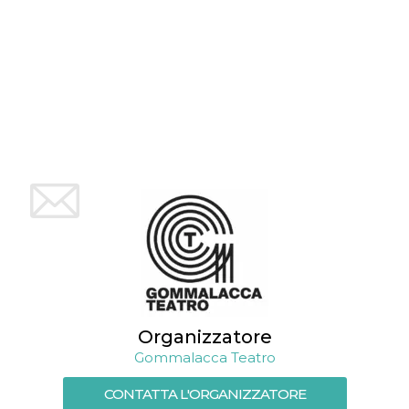
mese
viene
m.stripe.com
generalmente
utilizzato per le
prestazioni e
l'ottimizzazione
dei servizi di
elaborazione
dei pagamenti,
facilitando la
memorizzazione
dei contenuti
sul browser per
rendere le
pagine più
veloci.
CookieScriptConsent
4
Questo cookie
CookieScript
settimane
viene utilizzato
oooh.events
2 giorni
dal servizio
Cookie-
Script.com per
ricordare le
preferenze di
consenso sui
cookie dei
visitatori. È
Organizzatore
necessario che il
banner dei
Gommalacca Teatro
cookie di
Cookie-
Script.com
CONTATTA L'ORGANIZZATORE
funzioni