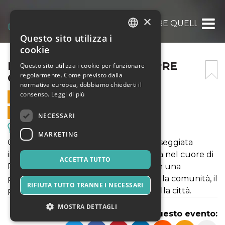
×
LE COSE NON SONO SEMPRE QUELLO CH
Questo sito utilizza i
ITALIAN
cookie
ENGLISH
LE COSE NON SONO SEMPRE
Questo sito utilizza i cookie per funzionare
regolarmente. Come previsto dalla
QUELLO CHE SEMBRANO
SPANISH
normativa europea, dobbiamo chiederti il
consenso.
Leggi di più
31 GENNAIO 2025 - 19:00
VENDITE ONLINE TERMINATE
NECESSARI
Escursioni & Visite Guidate
MARKETING
Gommalacca Teatro ti invita a una passeggiata
immersiva e ad alto tasso di interattività nel cuore di
ACCETTA TUTTO
Potenza. Per ascoltare e osservare con una
percezione nuova i luoghi, le relazioni, la comunità, il
RIFIUTA TUTTO TRANNE I NECESSARI
patrimonio materiale e immateriale della città.
MOSTRA DETTAGLI
Condividi questo evento: