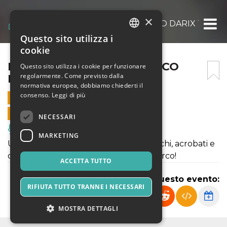
×
LE FOLLIE ESTIVE DEL CIRCO DARIX TOGNI
Questo sito utilizza i
ITALIAN
cookie
ENGLISH
LE FOLLIE ESTIVE DEL CIRCO
Questo sito utilizza i cookie per funzionare
regolarmente. Come previsto dalla
DARIX TOGNI
SPANISH
normativa europea, dobbiamo chiederti il
consenso.
Leggi di più
31 LUGLIO 2022 - 15:00
VENDITE ONLINE TERMINATE
NECESSARI
Musica, Eventi Live, Club
MARKETING
Uno spettacolo circense fra saltimbanchi, acrobati e
comicità, nella magica atmosfera del circo!
ACCETTA TUTTO
Condividi questo evento:
RIFIUTA TUTTO TRANNE I NECESSARI
MOSTRA DETTAGLI