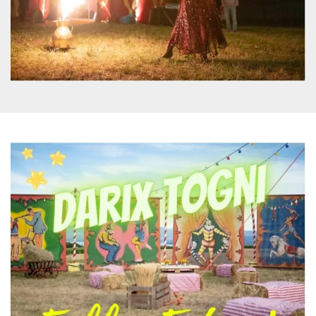
mese
viene
m.stripe.com
generalmente
utilizzato per le
prestazioni e
l'ottimizzazione
dei servizi di
elaborazione
dei pagamenti,
facilitando la
memorizzazione
dei contenuti
sul browser per
rendere le
pagine più
veloci.
CookieScriptConsent
4
Questo cookie
CookieScript
settimane
viene utilizzato
oooh.events
2 giorni
dal servizio
Cookie-
Script.com per
ricordare le
preferenze di
consenso sui
cookie dei
visitatori. È
necessario che il
banner dei
cookie di
Cookie-
Script.com
funzioni