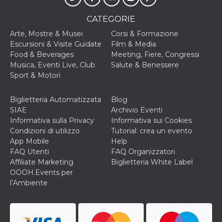
cookie viene
anche trami
CATEGORIE
piace e altri
pulsanti e t
Arte, Mostre & Musei
Corsi & Formazione
Facebook
posizionati 
Escursioni & Visite Guidate
Film & Media
molti siti W
Food & Beverages
Meeting, Fiere, Congressi
diversi.
Musica, Eventi Live, Club
Salute & Benessere
dpr
.facebook.com
1
permette di
Sport & Motori
settimana
controllare 
funzione “S
su Facebook
pulsante “M
Biglietteria Automatizzata
Blog
piace”, rac
SIAE
Archivio Eventi
le impostaz
della lingua
Informativa sulla Privacy
Informativa sui Cookies
permettono
Condizioni di utilizzo
Tutorial: crea un evento
condividere
pagina.
App Mobile
Help
FAQ Utenti
FAQ Organizzatori
fr
3 mesi
Contiene la
Meta
combinazio
Platform Inc.
Affiliate Marketing
Biglietteria White Label
ID univoco 
.facebook.com
OOOH.Events per
browser e
dell'utente,
l’Ambiente
utilizzata pe
pubblicità m
oo
5 anni
consente
Meta
all'utente di
Platform Inc.