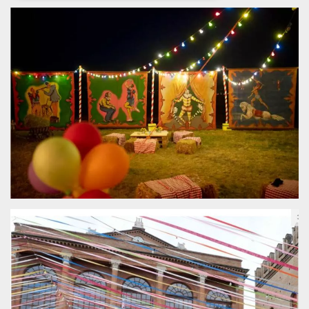
Necessari
Marketing
I cookie strettamente necessari o tecnici sono
indispensabili al funzionamento del sito. I
servizi qui presenti non potranno funzionare
senza.
Provider /
Nome
Scadenza
Descrizione
Dominio
cf_clearance
1 anno
Clearance
Cloudflare,
Cookie from
Inc.
CloudFlare
.oooh.events
stores the proof
of challenge
passed. It is
used to no
longer issue a
captcha or
jschallenge
challenge if
present. It is
required to
reach origin
server.
wordpress_test_cookie
Sessione
Cookie di
Automattic
Wordpress,
Inc.
verifica che il