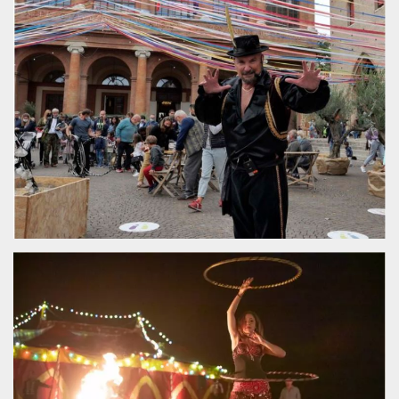
.oooh.events
browser accetti i
cookie.
PHPSESSID
Sessione
Cookie
PHP.net
generato da
oooh.events
applicazioni
basate sul
linguaggio PHP.
Si tratta di un
identificatore
generico
utilizzato per
mantenere le
variabili di
sessione utente.
Normalmente è
un numero
generato in
modo casuale, il
modo in cui
viene utilizzato
può essere
specifico per il
sito, ma un
buon esempio è
mantenere uno
stato di accesso
per un utente
tra le pagine.
m
1 anno 1
Questo cookie
Stripe