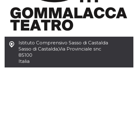
mese
viene
m.stripe.com
generalmente
utilizzato per le
prestazioni e
l'ottimizzazione
dei servizi di
elaborazione
dei pagamenti,
facilitando la
memorizzazione
Istituto Comprensivo Sasso di Castalda
dei contenuti
sul browser per
Sasso di Castalda
,
Via Provinciale snc
rendere le
85100
pagine più
Italia
veloci.
CookieScriptConsent
4
Questo cookie
CookieScript
settimane
viene utilizzato
oooh.events
2 giorni
dal servizio
Cookie-
Script.com per
ricordare le
preferenze di
consenso sui
cookie dei
visitatori. È
necessario che il
banner dei
cookie di
Cookie-
Script.com
funzioni