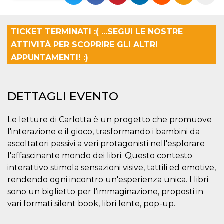
Necessari
Marketing
TICKET TERMINATI :( ...SEGUI LE NOSTRE
I cookie strettamente necessari o tecnici sono
ATTIVITÀ PER SCOPRIRE GLI ALTRI
indispensabili al funzionamento del sito. I
servizi qui presenti non potranno funzionare
APPUNTAMENTI! :)
senza.
Provider /
Nome
Scadenza
Descrizione
Dominio
DETTAGLI EVENTO
cf_clearance
1 anno
Clearance
Cloudflare,
Cookie from
Inc.
CloudFlare
.oooh.events
stores the proof
Le letture di Carlotta è un progetto che promuove
of challenge
l'interazione e il gioco, trasformando i bambini da
passed. It is
used to no
ascoltatori passivi a veri protagonisti nell'esplorare
longer issue a
captcha or
l'affascinante mondo dei libri. Questo contesto
jschallenge
interattivo stimola sensazioni visive, tattili ed emotive,
challenge if
present. It is
rendendo ogni incontro un'esperienza unica. I libri
required to
reach origin
sono un biglietto per l’immaginazione, proposti in
server.
vari formati silent book, libri lente, pop-up.
wordpress_test_cookie
Sessione
Cookie di
Automattic
Wordpress,
Inc.
verifica che il