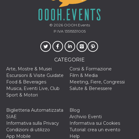
o persistent
30 giorni
datr
2 anni
Questo coo
Meta
identifica il
Platform Inc.
© 2026
OOOH.Events
browser che
.facebook.com
connette a
P.IVA 13515531005
Facebook. 
direttament
legato alla 
Facebook
dell'utente.
Facebook s
CATEGORIE
che viene
utilizzato p
Arte, Mostre & Musei
Corsi & Formazione
aiutare con 
sicurezza e a
Escursioni & Visite Guidate
Film & Media
di accesso
Food & Beverages
Meeting, Fiere, Congressi
sospette, in
particolare p
Musica, Eventi Live, Club
Salute & Benessere
rilevamento
Sport & Motori
bot che ten
di accedere 
servizio. F
afferma anc
Biglietteria Automatizzata
Blog
il profilo
SIAE
Archivio Eventi
comportame
associato a
Informativa sulla Privacy
Informativa sui Cookies
ciascun coo
Condizioni di utilizzo
Tutorial: crea un evento
datr viene
eliminato d
App Mobile
Help
giorni. Que