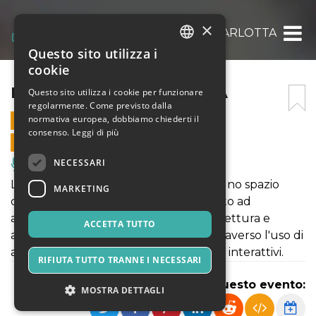
×
LE LETTURE DI CARLOTTA
Questo sito utilizza i
ITALIAN
cookie
ENGLISH
LE LETTURE DI CARLOTTA
Questo sito utilizza i cookie per funzionare
regolarmente. Come previsto dalla
SPANISH
normativa europea, dobbiamo chiederti il
20 FEBBRAIO 2026 - 10:30
consenso.
Leggi di più
VENDITE ONLINE TERMINATE
NECESSARI
Musica, Eventi Live, Club
Le letture di Carlotta rappresentano uno spazio
MARKETING
coinvolgente di sperimentazione mirato ad
avvicinare le bambine e i bambini alla lettura e
ACCETTA TUTTO
all'esplorazione di mondi fantastici attraverso l'uso di
albi illustrati, laboratori teatrali e giochi interattivi.
RIFIUTA TUTTO TRANNE I NECESSARI
Condividi questo evento:
MOSTRA DETTAGLI