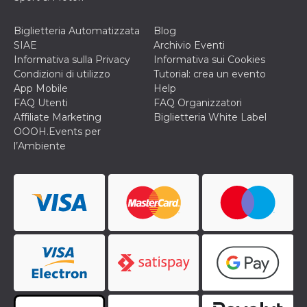
disabilitare 
.facebook.com
visualizzazi
delle inserz
Meta in base
Biglietteria Automatizzata
Blog
sue attività 
SIAE
Archivio Eventi
web di terzi
Informativa sulla Privacy
Informativa sui Cookies
sb
2 anni
Identificazi
Meta
Condizioni di utilizzo
Tutorial: crea un evento
browser di
Platform Inc.
App Mobile
Help
Facebook,
.facebook.com
autenticazi
FAQ Utenti
FAQ Organizzatori
marketing e 
Affiliate Marketing
Biglietteria White Label
cookie di
funzione spe
OOOH.Events per
di Facebook
l’Ambiente
usida
.facebook.com
Sessione
raccoglie
informazion
browser
dell'utente 
dell'identifi
univoco, uti
per persona
la pubblicit
gli utenti
xs
3 mesi
Utilizzato p
Meta
mantenere 
Platform Inc.
sessione
.facebook.com
__cf_bm
29 minuti
Questo coo
Cloudflare
58
viene utiliz
Inc.