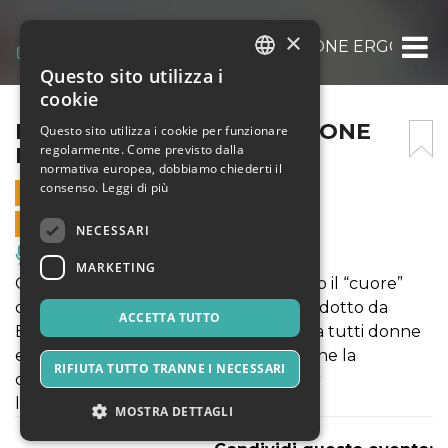
×
LE MIE DONNE – PRODUZIONE ERGO SUM
Questo sito utilizza i
ITALIAN
cookie
ENGLISH
LE MIE DONNE – PRODUZIONE
Questo sito utilizza i cookie per funzionare
regolarmente. Come previsto dalla
ERGO SUM
SPANISH
normativa europea, dobbiamo chiederti il
consenso.
Leggi di più
30 AGOSTO 2025 - 20:30
VENDITE ONLINE TERMINATE
NECESSARI
Musica, Eventi Live, Club
MARKETING
Curiosità, aneddoti, considerazioni, sono il “cuore”
dello spettacolo “LE MIE DONNE”, prodotto da
ACCETTA TUTTO
ERGO SUM. Uno spettacolo dedicato a tutti donne
e uomini, grandi e piccoli, a chi crede che la
RIFIUTA TUTTO TRANNE I NECESSARI
determinazione sia la giusta strada per
l’affermazione
MOSTRA DETTAGLI