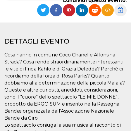
Condividi questo evento:
Necessari
Marketing
I cookie strettamente necessari o tecnici sono
indispensabili al funzionamento del sito. I
servizi qui presenti non potranno funzionare
senza.
DETTAGLI EVENTO
Provider /
Nome
Scadenza
Descrizione
Dominio
Cosa hanno in comune Coco Chanel e Alfonsina
cf_clearance
1 anno
Clearance
Cloudflare,
Cookie from
Strada? Cosa rende straordinariamente interessanti
Inc.
CloudFlare
.oooh.events
le vite di Frida Kahlo e di Grazia Deledda? Perché ci
stores the proof
of challenge
ricordiamo della forza di Rosa Parks? Quanto
passed. It is
used to no
dobbiamo alla determinazione della piccola Malala?
longer issue a
Queste e altre curiosità, aneddoti, considerazioni,
captcha or
jschallenge
sono il “cuore” dello spettacolo “LE MIE DONNE”,
challenge if
present. It is
prodotto da ERGO SUM e inserito nella Rassegna
required to
reach origin
Bandæ organizzata dall'Associazione Nazionale
server.
Bande da Giro.
wordpress_test_cookie
Sessione
Cookie di
Automattic
Lo spettacolo coniuga la sua musica al racconto di
Wordpress,
Inc.
verifica che il