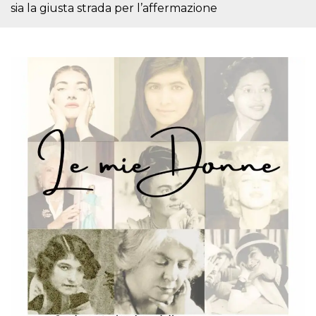
mese
viene
m.stripe.com
sia la giusta strada per l’affermazione
generalmente
utilizzato per le
prestazioni e
l'ottimizzazione
dei servizi di
elaborazione
dei pagamenti,
facilitando la
memorizzazione
dei contenuti
sul browser per
rendere le
pagine più
veloci.
CookieScriptConsent
4
Questo cookie
CookieScript
settimane
viene utilizzato
oooh.events
2 giorni
dal servizio
Cookie-
Script.com per
ricordare le
preferenze di
consenso sui
cookie dei
visitatori. È
necessario che il
banner dei
cookie di
Cookie-
Script.com
funzioni