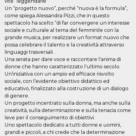
vite “leggendarie”
.oooh.events
browser accetti i
Un “progetto nuovo”, perché “nuova è la formula”,
cookie.
come spiega Alessandra Pizzi, che in questo
PHPSESSID
Sessione
Cookie
PHP.net
generato da
oooh.events
spettacolo ha scelto “di far convergere un interesse
applicazioni
sociale e culturale al tema del femminile con la
basate sul
linguaggio PHP.
grande musica, per realizzare un format nuovo che
Si tratta di un
identificatore
possa celebrare il talento e la creatività attraverso
generico
utilizzato per
linguaggi trasversali .
mantenere le
Una serata per dare voce e raccontare l'anima di
variabili di
sessione utente.
donne che hanno caratterizzato l'ultimo secolo.
Normalmente è
un numero
Un’iniziativa con un ampio ed efficace risvolto
generato in
sociale, con l’evidente obiettivo didattico ed
modo casuale, il
modo in cui
educativo, finalizzato alla costruzione di un dialogo
viene utilizzato
può essere
di genere.
specifico per il
sito, ma un
Un progetto incentrato sulla donna, ma anche sulla
buon esempio è
creatività, sulla determinazione e sulla tenacia come
mantenere uno
stato di accesso
leve per il conseguimento di obiettivi.
per un utente
tra le pagine.
Uno spettacolo dedicato a tutti donne e uomini,
grandi e piccoli, a chi crede che la determinazione
m
1 anno 1
Questo cookie
Stripe