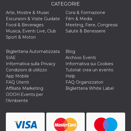
cookie viene
CATEGORIE
anche trami
piace e altri
Arte, Mostre & Musei
Corsi & Formazione
pulsanti e t
Escursioni & Visite Guidate
Film & Media
Facebook
posizionati 
Food & Beverages
Meeting, Fiere, Congressi
molti siti W
Musica, Eventi Live, Club
Salute & Benessere
diversi.
Sport & Motori
dpr
.facebook.com
1
permette di
settimana
controllare 
funzione “S
Biglietteria Automatizzata
Blog
su Facebook
pulsante “M
SIAE
Archivio Eventi
piace”, rac
Informativa sulla Privacy
Informativa sui Cookies
le impostaz
della lingua
Condizioni di utilizzo
Tutorial: crea un evento
permettono
App Mobile
Help
condividere
pagina.
FAQ Utenti
FAQ Organizzatori
Affiliate Marketing
Biglietteria White Label
fr
3 mesi
Contiene la
Meta
combinazio
OOOH.Events per
Platform Inc.
ID univoco 
.facebook.com
l’Ambiente
browser e
dell'utente,
utilizzata pe
pubblicità m
oo
5 anni
consente
Meta
all'utente di
Platform Inc.