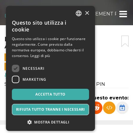
×
LE MULE HOUSE ANNOUNCEMENT PARTY
Questo sito utilizza i
ITALIAN
cookie
ENGLISH
LE MULE HOUSE
Questo sito utilizza i cookie per funzionare
regolarmente. Come previsto dalla
ANNOUNCEMENT PARTY
SPANISH
normativa europea, dobbiamo chiederti il
consenso.
Leggi di più
18 LUGLIO 2024 - 23:00
VENDITE ONLINE TERMINATE
NECESSARI
Musica, Eventi Live, Club
MARKETING
Serata commerciale raeggeton sabato PIN
ACCETTA TUTTO
Condividi questo evento:
RIFIUTA TUTTO TRANNE I NECESSARI
MOSTRA DETTAGLI