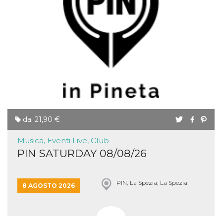
mese
viene
m.stripe.com
generalmente
utilizzato per le
prestazioni e
l'ottimizzazione
dei servizi di
elaborazione
dei pagamenti,
facilitando la
memorizzazione
dei contenuti
sul browser per
rendere le
pagine più
veloci.
CookieScriptConsent
4
Questo cookie
CookieScript
da: 21,90 €
settimane
viene utilizzato
oooh.events
2 giorni
dal servizio
Cookie-
Musica, Eventi Live, Club
Script.com per
ricordare le
PIN SATURDAY 08/08/26
preferenze di
consenso sui
cookie dei
visitatori. È
necessario che il
PIN, La Spezia, La Spezia
8 AGOSTO 2026
banner dei
cookie di
Cookie-
Script.com
funzioni