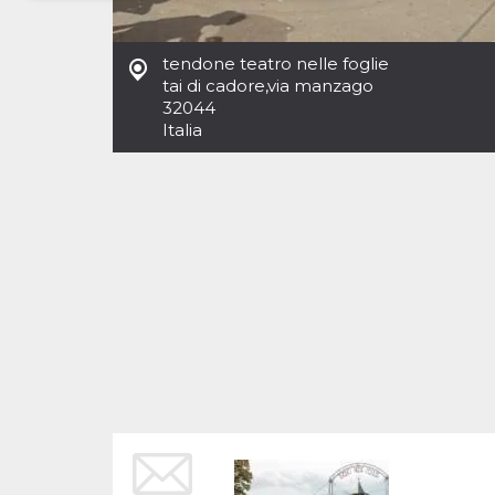
Necessari
Marketing
tendone teatro nelle foglie
I cookie strettamente necessari o tecnici sono
tai di cadore
,
via manzago
indispensabili al funzionamento del sito. I
32044
servizi qui presenti non potranno funzionare
Italia
senza.
Provider /
Nome
Scadenza
Descrizione
Dominio
cf_clearance
1 anno
Clearance
Cloudflare,
Cookie from
Inc.
CloudFlare
.oooh.events
stores the proof
of challenge
passed. It is
used to no
longer issue a
captcha or
jschallenge
challenge if
present. It is
required to
reach origin
server.
wordpress_test_cookie
Sessione
Cookie di
Automattic
Wordpress,
Inc.
verifica che il