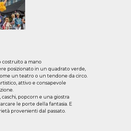
ro costruito a mano
ere posizionato in un quadrato verde,
, come un teatro o un tendone da circo.
artistico, attivo e consapevole
azione.
 caschi, popcorn e una giostra
varcare le porte della fantasia. E
rietà provenienti dal passato.