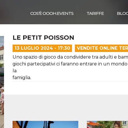
COS’È OOOH.EVENTS
TARIFFE
BLO
LE PETIT POISSON
13 LUGLIO 2024 - 17:30
VENDITE ONLINE TE
Uno spazio di gioco da condividere tra adulti e bambin
giochi partecipativi ci faranno entrare in un mondo 
la
famiglia.