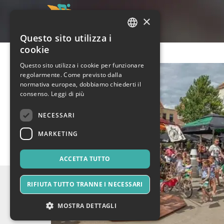
×
Questo sito utilizza i
ITALIAN
cookie
ENGLISH
Questo sito utilizza i cookie per funzionare
regolarmente. Come previsto dalla
SPANISH
normativa europea, dobbiamo chiederti il
consenso.
Leggi di più
NECESSARI
MARKETING
ACCETTA TUTTO
RIFIUTA TUTTO TRANNE I NECESSARI
MOSTRA DETTAGLI