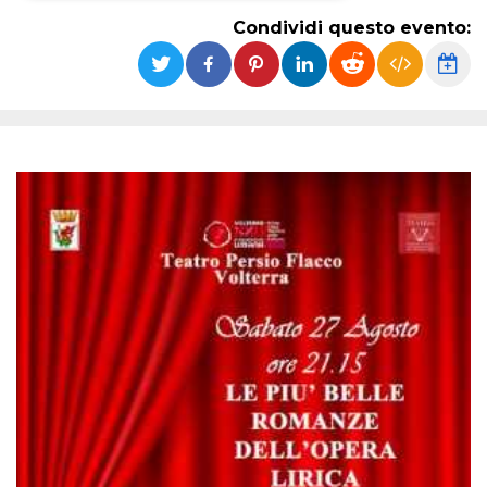
Condividi questo evento:
Necessari
Marketing
I cookie strettamente necessari o tecnici sono
indispensabili al funzionamento del sito. I
servizi qui presenti non potranno funzionare
senza.
Provider /
Nome
Scadenza
Descrizione
Dominio
cf_clearance
1 anno
Clearance
Cloudflare,
Cookie from
Inc.
CloudFlare
.oooh.events
stores the proof
of challenge
passed. It is
used to no
longer issue a
captcha or
jschallenge
challenge if
present. It is
required to
reach origin
server.
wordpress_test_cookie
Sessione
Cookie di
Automattic
Wordpress,
Inc.
verifica che il