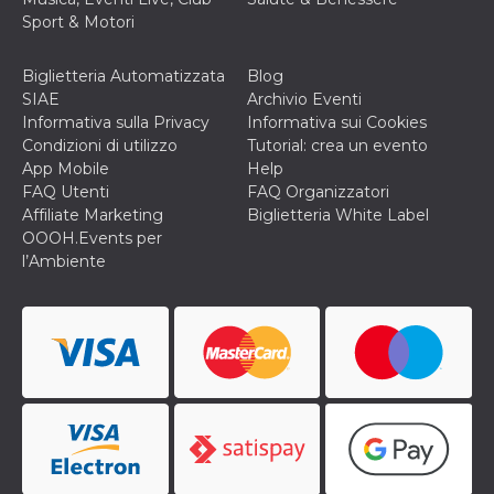
o persistent
Sport & Motori
30 giorni
datr
2 anni
Questo coo
Meta
identifica il
Biglietteria Automatizzata
Blog
Platform Inc.
browser che
.facebook.com
SIAE
Archivio Eventi
connette a
Facebook. 
Informativa sulla Privacy
Informativa sui Cookies
direttament
Condizioni di utilizzo
Tutorial: crea un evento
legato alla 
Facebook
App Mobile
Help
dell'utente.
FAQ Utenti
FAQ Organizzatori
Facebook s
che viene
Affiliate Marketing
Biglietteria White Label
utilizzato p
OOOH.Events per
aiutare con 
sicurezza e a
l’Ambiente
di accesso
sospette, in
particolare p
rilevamento
bot che ten
di accedere 
servizio. F
afferma anc
il profilo
comportame
associato a
ciascun coo
datr viene
eliminato d
giorni. Que