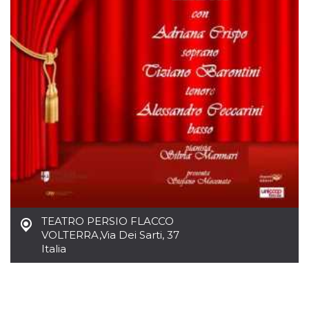
.oooh.events
browser accetti i
cookie.
PHPSESSID
Sessione
Cookie
PHP.net
generato da
oooh.events
applicazioni
basate sul
linguaggio PHP.
Si tratta di un
identificatore
generico
utilizzato per
mantenere le
variabili di
sessione utente.
Normalmente è
un numero
generato in
modo casuale, il
modo in cui
viene utilizzato
può essere
TEATRO PERSIO FLACCO
specifico per il
sito, ma un
VOLTERRA
,
Via Dei Sarti, 37
buon esempio è
Italia
mantenere uno
stato di accesso
per un utente
tra le pagine.
m
1 anno 1
Questo cookie
Stripe