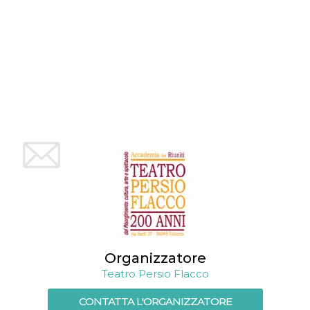
mese
viene
m.stripe.com
generalmente
utilizzato per le
prestazioni e
l'ottimizzazione
dei servizi di
elaborazione
dei pagamenti,
facilitando la
memorizzazione
dei contenuti
sul browser per
rendere le
pagine più
veloci.
CookieScriptConsent
4
Questo cookie
CookieScript
settimane
viene utilizzato
oooh.events
2 giorni
dal servizio
Cookie-
Script.com per
ricordare le
preferenze di
consenso sui
cookie dei
visitatori. È
necessario che il
Organizzatore
banner dei
Teatro Persio Flacco
cookie di
Cookie-
Script.com
CONTATTA L'ORGANIZZATORE
funzioni