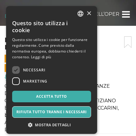
×
LE PIU’ BELLE ROMANZE DELL’OPERA LIRI
Questo sito utilizza i
ITALIAN
cookie
ENGLISH
LE PIU’ BELLE ROMANZE
Questo sito utilizza i cookie per funzionare
regolarmente. Come previsto dalla
DELL’OPERA LIRICA
SPANISH
normativa europea, dobbiamo chiederti il
consenso.
Leggi di più
27 AGOSTO 2022 - 21:15
VENDITE ONLINE TERMINATE
NECESSARI
Musica, Eventi Live, Club
MARKETING
CARRELLATA DELLE PIU' BELLE ROMANZE
DELL'OPERA LIRICA
ACCETTA TUTTO
Cantanti: ADRIANA CRISPO, soprano, TIZIANO
BARONTINI, tenore, ALESSANDRO PECCARINI,
RIFIUTA TUTTO TRANNE I NECESSARI
basso
Al pianoforte SILVIA MANNARI
MOSTRA DETTAGLI
Presenta STEFANO MECENATE