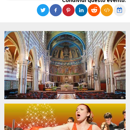
Condividi questo evento:
Necessari
Marketing
I cookie strettamente necessari o tecnici sono
indispensabili al funzionamento del sito. I
servizi qui presenti non potranno funzionare
senza.
Provider /
Nome
Scadenza
Descrizione
Dominio
cf_clearance
1 anno
Clearance
Cloudflare,
Cookie from
Inc.
CloudFlare
.oooh.events
stores the proof
of challenge
passed. It is
used to no
longer issue a
captcha or
jschallenge
challenge if
present. It is
required to
reach origin
server.
wordpress_test_cookie
Sessione
Cookie di
Automattic
Wordpress,
Inc.
verifica che il