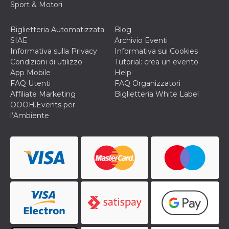
secondi
Cloudflare 
Sport & Motori
.hubspot.com
distinguere 
umani e bot
vantaggioso 
Biglietteria Automatizzata
Blog
sito Web, al
di effettuar
SIAE
Archivio Eventi
rapporti val
Informativa sulla Privacy
Informativa sui Cookies
sull'utilizzo
proprio sit
Condizioni di utilizzo
Tutorial: crea un evento
App Mobile
Help
_cfuvid
.hubspot.com
Sessione
Questo coo
viene utiliz
FAQ Utenti
FAQ Organizzatori
Cloudflare 
Affiliate Marketing
Biglietteria White Label
monitorare 
utenti attra
OOOH.Events per
le sessioni 
l’Ambiente
ottimizzare
l'esperienza
dell'utente
mantenendo
coerenza de
sessione e
fornendo se
personalizza
YSC
Sessione
Questo cook
Google LLC
impostato 
.youtube.com
YouTube pe
tenere tracc
delle
visualizzazi
video incorp