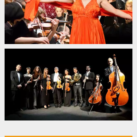
.oooh.events
browser accetti i
cookie.
PHPSESSID
Sessione
Cookie
PHP.net
generato da
oooh.events
applicazioni
basate sul
linguaggio PHP.
Si tratta di un
identificatore
generico
utilizzato per
mantenere le
variabili di
sessione utente.
Normalmente è
un numero
generato in
modo casuale, il
modo in cui
viene utilizzato
può essere
specifico per il
sito, ma un
buon esempio è
mantenere uno
stato di accesso
per un utente
tra le pagine.
m
1 anno 1
Questo cookie
Stripe