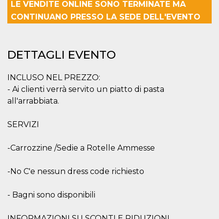
mese
viene
m.stripe.com
LE VENDITE ONLINE SONO TERMINATE MA
generalmente
utilizzato per le
CONTINUANO PRESSO LA SEDE DELL'EVENTO
prestazioni e
l'ottimizzazione
dei servizi di
elaborazione
dei pagamenti,
DETTAGLI EVENTO
facilitando la
memorizzazione
dei contenuti
sul browser per
INCLUSO NEL PREZZO:
rendere le
- Ai clienti verrà servito un piatto di pasta
pagine più
veloci.
all'arrabbiata.
CookieScriptConsent
4
Questo cookie
CookieScript
settimane
viene utilizzato
oooh.events
SERVIZI
2 giorni
dal servizio
Cookie-
Script.com per
ricordare le
-Carrozzine /Sedie a Rotelle Ammesse
preferenze di
consenso sui
cookie dei
-No C'e nessun dress code richiesto
visitatori. È
necessario che il
banner dei
cookie di
- Bagni sono disponibili
Cookie-
Script.com
funzioni
INFORMAZIONI SU SCONTI E RIDUZIONI