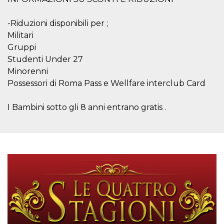
correttamente.
Storage declaration
-Riduzioni disponibili per ;
Militari
Storage
Nome
Descrizione
type
Gruppi
fbssls_314278995690155
Session
Studenti Under 27
storage
Minorenni
wpEmojiSettingsSupports
Session
Possessori di Roma Pass e Wellfare interclub Card
storage
cn_uc__
Local
I Bambini sotto gli 8 anni entrano gratis .
storage
Provider /
Nome
Scadenza
Descrizione
Dominio
c_user
4
Cookie di a
Meta
settimane
utente. Può
Platform Inc.
2 giorni
essere di se
.facebook.com