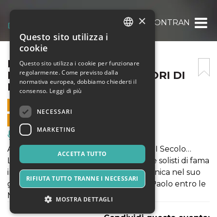
×
LE QUATTRO STAGIONI INCONTRANO I CAP
Questo sito utilizza i
ITALIAN
cookie
ENGLISH
LE QUATTRO STAGIONI
Questo sito utilizza i cookie per funzionare
regolarmente. Come previsto dalla
INCONTRANO I CAPOLAVORI DI
SPANISH
normativa europea, dobbiamo chiederti il
BACH 2 DICEMBRE 2019
consenso.
Leggi di più
2 DICEMBRE 2019 - 20:30
NECESSARI
VENDITE ONLINE TERMINATE
MARKETING
Musica, Eventi Live, Club
Accompagnateci in un viaggio del XVIII Secolo…
ACCETTA TUTTO
L’Orchestra Barocca “Opera in Roma” e solisti di fama
internazionale, creano un’atmosfera unica nel suo
RIFIUTA TUTTO TRANNE I NECESSARI
genere nella splendida Chiesa di San Paolo entro le
Mura.
MOSTRA DETTAGLI