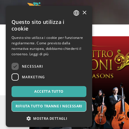
×
Questo sito utilizza i
ITALIAN
cookie
ENGLISH
Questo sito utilizza i cookie per funzionare
regolarmente. Come previsto dalla
SPANISH
normativa europea, dobbiamo chiederti il
consenso.
Leggi di più
NECESSARI
MARKETING
ACCETTA TUTTO
RIFIUTA TUTTO TRANNE I NECESSARI
MOSTRA DETTAGLI