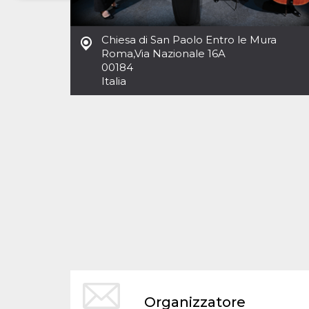
Necessari
Marketing
Chiesa di San Paolo Entro le Mura
I cookie strettamente necessari o tecnici sono
Roma
,
Via Nazionale 16A
indispensabili al funzionamento del sito. I
00184
servizi qui presenti non potranno funzionare
Italia
senza.
Provider /
Nome
Scadenza
Descrizione
Dominio
cf_clearance
1 anno
Clearance
Cloudflare,
Cookie from
Inc.
CloudFlare
.oooh.events
stores the proof
of challenge
passed. It is
used to no
longer issue a
captcha or
jschallenge
challenge if
present. It is
required to
reach origin
server.
wordpress_test_cookie
Sessione
Cookie di
Automattic
Organizzatore
Wordpress,
Inc.
verifica che il