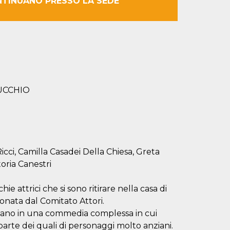
NTINUANO PRESSO LA SEDE
UCCHIO
icci, Camilla Casadei Della Chiesa, Greta
oria Canestri
e attrici che si sono ritirare nella casa di
ionata dal Comitato Attori.
ntano in una commedia complessa in cui
parte dei quali di personaggi molto anziani.