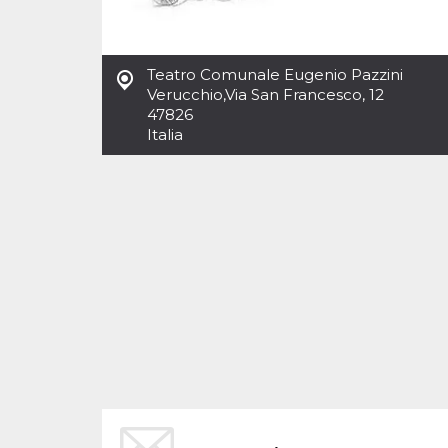
Teatro Comunale Eugenio Pazzini
Verucchio
,
Via San Francesco, 12
47826
Italia