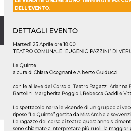
LE VENDITE ONLINE SONO TERMINATE MA CO
DELL'EVENTO.
DETTAGLI EVENTO
Martedì 25 Aprile ore 18.00
TEATRO COMUNALE “EUGENIO PAZZINI” DI VER
Le Quinte
a cura di Chiara Cicognani e Alberto Guiducci
con le allieve del Corso di Teatro Ragazzi: Arianna R
Bartolini, Margherita Poggioli, Rebecca Gaddi e Vitt
Lo spettacolo narra le vicende di un gruppo di vecchi
riposo “Le Quinte” gestita da Miss Archie e sovvenz
Le ragazze del corso di teatro quest’anno si cime
sono chiamate a interpretare più ruoli, la maggior 